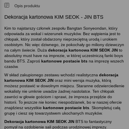
Opis produktu
Dekoracja kartonowa KIM SEOK - JIN BTS
Kim to najstarszy członek zespołu Bangtan Sonyeondan, który
odpowiada za wokal i wizerunek muzyków. Bez wątpienia jest to
chłopak, który został obdarzony nieprzeciętną urodą i urokiem
osobistym. Nic więc dziwnego, że pokochały go miliony dziewczyn
na całym świecie. Duża
dekoracja kartonowa KIM SEOK JIN
to
absolutny must have na imprezie, w której uczestniczą fanki boys
bandu BTS. Zaproś
kartonowe postacie bts
na imprezę wszech
czasów.
W skład zakupionego zestawu wchodzi realistyczna
dekoracja
kartonowa KIM SEOK JIN
oraz mini wersja muzyka, którą
możesz postawić w dowolnym miejscu. Staranne odzwierciedlenie
wokalisty nie umknie uwadze żadnej nastolatce. Ten chłopak
zawróci w głowie gościom i sprawi, że impreza przejdzie do
historii. To jeszcze nie koniec niespodzianek, bo w naszej ofercie
znajdziesz wszystkie
kartonowe postacie bts
. Skompletuj całą
grupę i ciesz się towarzystwem ukochanych muzyków.
Dekoracja kartonowa KIM SEOK JIN
BTS to fantastyczny
pomysł na ozdobienie sali podczas urodzinowej imprezy.