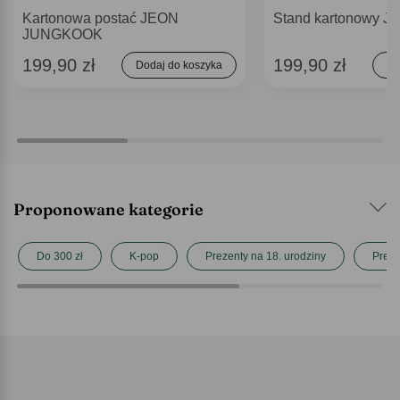
Kartonowa postać JEON
Stand kartonowy JI
JUNGKOOK
199,90 zł
199,90 zł
Dodaj do koszyka
Do
Proponowane kategorie
Do 300 zł
K-pop
Prezenty na 18. urodziny
Preze