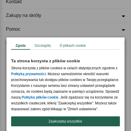
Kontakt
Zakupy na skróty
Pomoc
Regulaminy
Zgoda
Szczegóły
O plikach cookie
Ta strona korzysta z plików cookie
Akceptujemy płatności
Strona korzysta z plików cookies w celach statystycznych zgodnie z
Polityką prywatności
. Możesz samodzielnie określić warunki
przechowywania lub dostępu plików cookies w Twojej przeglądarce.
Korzystanie z naszego serwisu bez zmiany ustawień przeglądarki
oznacza, że cookies będą zapisane w pamięci urządzenia. Sprawdź
naszą
Politykę plików cookie
. Jeśli zgadzasz się na korzystanie ze
wszystkich ciasteczek, kliknij "Zaakceptuj wszystkie". Możesz także
Nasi partnerzy
dopasować zakres zgód klikając w "Zmień ustawienia".
Zaakceptuj wszystkie