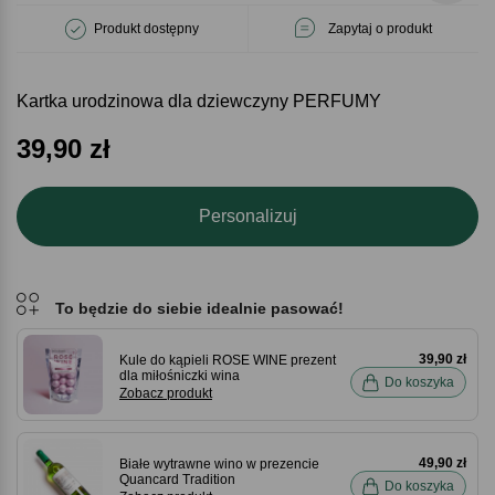
Produkt dostępny
Zapytaj o produkt
Kartka urodzinowa dla dziewczyny PERFUMY
39,90
zł
Personalizuj
To będzie do siebie idealnie pasować!
39,90 zł
Kule do kąpieli ROSE WINE prezent
dla miłośniczki wina
Do koszyka
Zobacz produkt
49,90 zł
Białe wytrawne wino w prezencie
Quancard Tradition
Do koszyka