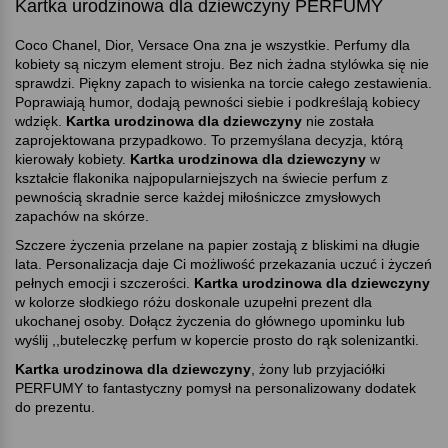
Kartka urodzinowa dla dziewczyny PERFUMY
Coco Chanel, Dior, Versace Ona zna je wszystkie. Perfumy dla
kobiety są niczym element stroju. Bez nich żadna stylówka się nie
sprawdzi. Piękny zapach to wisienka na torcie całego zestawienia.
Poprawiają humor, dodają pewności siebie i podkreślają kobiecy
wdzięk.
Kartka urodzinowa dla dziewczyny
nie została
zaprojektowana przypadkowo. To przemyślana decyzja, którą
kierowały kobiety.
Kartka urodzinowa dla dziewczyny
w
kształcie flakonika najpopularniejszych na świecie perfum z
pewnością skradnie serce każdej miłośniczce zmysłowych
zapachów na skórze.
Szczere życzenia przelane na papier zostają z bliskimi na długie
lata. Personalizacja daje Ci możliwość przekazania uczuć i życzeń
pełnych emocji i szczerości.
Kartka urodzinowa dla dziewczyny
w kolorze słodkiego różu doskonale uzupełni prezent dla
ukochanej osoby. Dołącz życzenia do głównego upominku lub
wyślij ,,buteleczkę perfum w kopercie prosto do rąk solenizantki.
Kartka urodzinowa dla dziewczyny
, żony lub przyjaciółki
PERFUMY to fantastyczny pomysł na personalizowany dodatek
do prezentu.