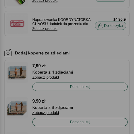
Zobacz produkt
14,90 zł
Naprasowanka KOORDYNATORKA
CHAOSU dodatek do prezentu dla
Do koszyka
niej 9,3 x 4,6 cm
Zobacz produkt
Dodaj kopertę ze zdjęciami
7,90 zł
Koperta z 4 zdjęciami
Zobacz produkt
Personalizuj
9,90 zł
Koperta z 8 zdjęciami
Zobacz produkt
Personalizuj