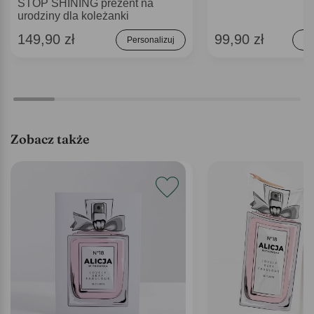
STOP SHINING prezent na
urodziny dla koleżanki
149,90 zł
99,90 zł
Personalizuj
Do
Zobacz także