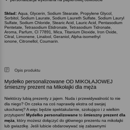
Skład:
Aqua, Glycerin, Sodium Stearate, Propylene Glycol,
Sorbitol, Sodium Laurate, Sodium Laureth Sulfate, Sodium Lauryl
Sulfate, Sodium Chloride, Stearic Acid, Lauric Acid, Pentasodium
Pentetate, Tetrasodium Etidronate, Tetrasodium Tidronate,
Aroma, Parfum, Cl 77891, Mica, Titanium Dioxide, Iron Oxide,
Citral, Limonene, Linalool, Geraniol, Alpha-isomethyl
ionone, Citronellol, Coumarin.
Opis produktu
Mydełko personalizowane OD MIKOŁAJOWEJ
śmieszny prezent na Mikołajki dla męża
Niektórzy lubią prezenty z jajem. Nuda i przewidywalność to nie
dla niego? On czeka na coś naprawdę ekstra od swojej
ukochanej? A więc będzie spektakularnie, szokująco i z wielkim
przytupem!
Mydełko personalizowane
to
śmieszny prezent dla
męża
, który możesz dołączyć do głównego prezentu na mikołajki
lub gwiazdkę. Jeśli lubicie obdarowywać się zabawnymi