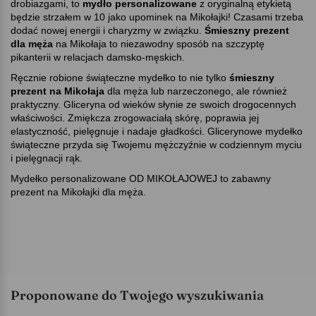
drobiazgami, to
mydło personalizowane
z oryginalną etykietą
będzie strzałem w 10 jako upominek na Mikołajki! Czasami trzeba
dodać nowej energii i charyzmy w związku.
Śmieszny prezent
dla męża
na Mikołaja to niezawodny sposób na szczyptę
pikanterii w relacjach damsko-męskich.
Ręcznie robione świąteczne mydełko to nie tylko
śmieszny
prezent na Mikołaja
dla męża lub narzeczonego, ale również
praktyczny. Gliceryna od wieków słynie ze swoich drogocennych
właściwości. Zmiękcza zrogowaciałą skórę, poprawia jej
elastyczność, pielęgnuje i nadaje gładkości. Glicerynowe mydełko
świąteczne przyda się Twojemu mężczyźnie w codziennym myciu
i pielęgnacji rąk.
Mydełko personalizowane OD MIKOŁAJOWEJ to zabawny
prezent na Mikołajki dla męża.
Proponowane do Twojego wyszukiwania