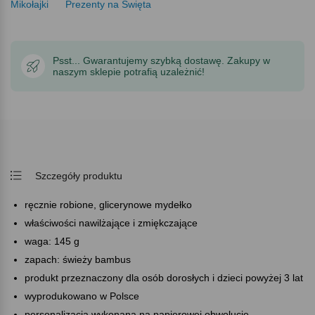
Mikołajki
Prezenty na Święta
Psst... Gwarantujemy szybką dostawę. Zakupy w
naszym sklepie potrafią uzależnić!
Szczegóły produktu
ręcznie robione, glicerynowe mydełko
właściwości nawilżające i zmiękczające
waga: 145 g
zapach: świeży bambus
produkt przeznaczony dla osób dorosłych i dzieci powyżej 3 lat
wyprodukowano w Polsce
personalizacja wykonana na papierowej obwolucie