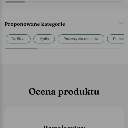
Proponowane kategorie
Do 50 zł
Mydła
Prezenty dla chłopaka
Prezenty 
Ocena produktu