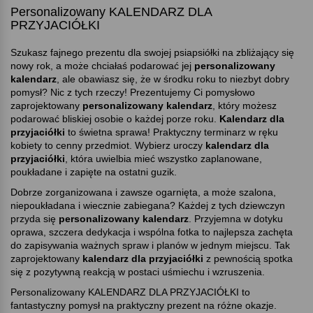
Personalizowany KALENDARZ DLA
PRZYJACIÓŁKI
Szukasz fajnego prezentu dla swojej psiapsiółki na zbliżający się
nowy rok, a może chciałaś podarować jej
personalizowany
kalendarz
, ale obawiasz się, że w środku roku to niezbyt dobry
pomysł? Nic z tych rzeczy! Prezentujemy Ci pomysłowo
zaprojektowany
personalizowany kalendarz
, który możesz
podarować bliskiej osobie o każdej porze roku.
Kalendarz dla
przyjaciółki
to świetna sprawa! Praktyczny terminarz w ręku
kobiety to cenny przedmiot. Wybierz uroczy
kalendarz dla
przyjaciółki
, która uwielbia mieć wszystko zaplanowane,
poukładane i zapięte na ostatni guzik.
Dobrze zorganizowana i zawsze ogarnięta, a może szalona,
niepoukładana i wiecznie zabiegana? Każdej z tych dziewczyn
przyda się
personalizowany kalendarz
. Przyjemna w dotyku
oprawa, szczera dedykacja i wspólna fotka to najlepsza zachęta
do zapisywania ważnych spraw i planów w jednym miejscu. Tak
zaprojektowany
kalendarz dla przyjaciółki
z pewnością spotka
się z pozytywną reakcją w postaci uśmiechu i wzruszenia.
Personalizowany KALENDARZ DLA PRZYJACIÓŁKI to
fantastyczny pomysł na praktyczny prezent na różne okazje.