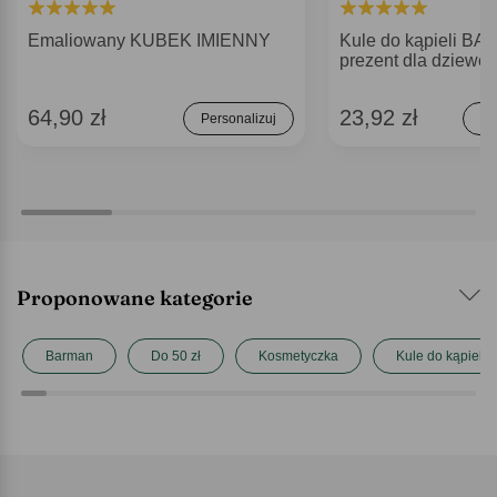
Emaliowany KUBEK IMIENNY
Kule do kąpieli 
prezent dla dziewc
64,90 zł
23,92 zł
Personalizuj
Do
Proponowane kategorie
Barman
Do 50 zł
Kosmetyczka
Kule do kąpieli