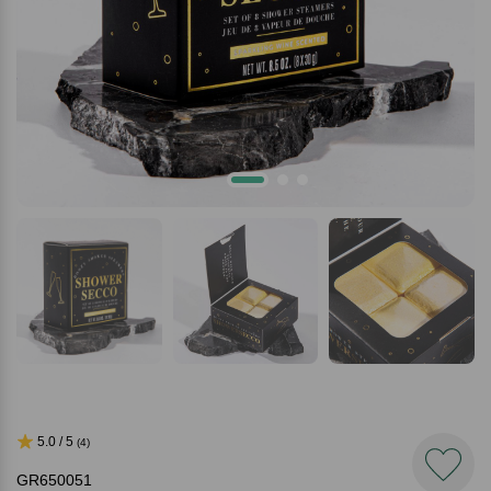
5.0 / 5
(4)
GR650051