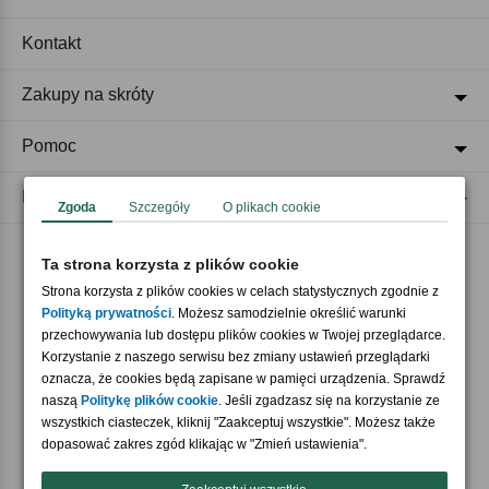
Kontakt
Zakupy na skróty
Pomoc
Regulaminy
Zgoda
Szczegóły
O plikach cookie
Ta strona korzysta z plików cookie
Akceptujemy płatności
Strona korzysta z plików cookies w celach statystycznych zgodnie z
Polityką prywatności
. Możesz samodzielnie określić warunki
przechowywania lub dostępu plików cookies w Twojej przeglądarce.
Korzystanie z naszego serwisu bez zmiany ustawień przeglądarki
oznacza, że cookies będą zapisane w pamięci urządzenia. Sprawdź
naszą
Politykę plików cookie
. Jeśli zgadzasz się na korzystanie ze
wszystkich ciasteczek, kliknij "Zaakceptuj wszystkie". Możesz także
Nasi partnerzy
dopasować zakres zgód klikając w "Zmień ustawienia".