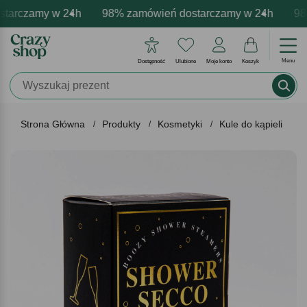
arczamy w 24h
mowa personalizacja produktów
ywne emocje - zawsze udane prezenty
98% zamówień dostarczamy w 24h
Profesjonalna i darmowa pe
Prezentujemy pozyt
98%
Menu
Dostępność
Ulubione
Moje konto
Koszyk
Strona Główna
Produkty
Kosmetyki
Kule do kąpieli