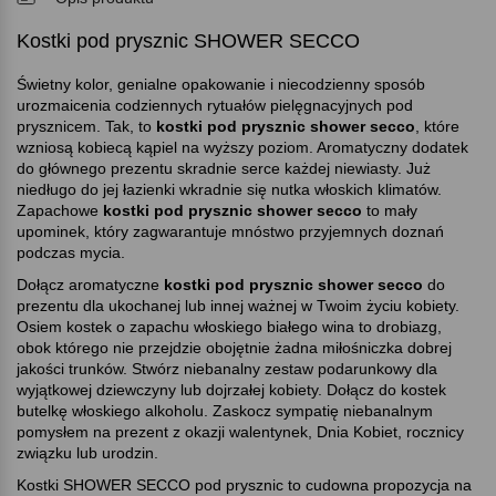
Kostki pod prysznic SHOWER SECCO
Świetny kolor, genialne opakowanie i niecodzienny sposób
urozmaicenia codziennych rytuałów pielęgnacyjnych pod
prysznicem. Tak, to
kostki pod prysznic shower secco
, które
wzniosą kobiecą kąpiel na wyższy poziom. Aromatyczny dodatek
do głównego prezentu skradnie serce każdej niewiasty. Już
niedługo do jej łazienki wkradnie się nutka włoskich klimatów.
Zapachowe
kostki pod prysznic shower secco
to mały
upominek, który zagwarantuje mnóstwo przyjemnych doznań
podczas mycia.
Dołącz aromatyczne
kostki pod prysznic shower secco
do
prezentu dla ukochanej lub innej ważnej w Twoim życiu kobiety.
Osiem kostek o zapachu włoskiego białego wina to drobiazg,
obok którego nie przejdzie obojętnie żadna miłośniczka dobrej
jakości trunków. Stwórz niebanalny zestaw podarunkowy dla
wyjątkowej dziewczyny lub dojrzałej kobiety. Dołącz do kostek
butelkę włoskiego alkoholu. Zaskocz sympatię niebanalnym
pomysłem na prezent z okazji walentynek, Dnia Kobiet, rocznicy
związku lub urodzin.
Kostki SHOWER SECCO pod prysznic to cudowna propozycja na