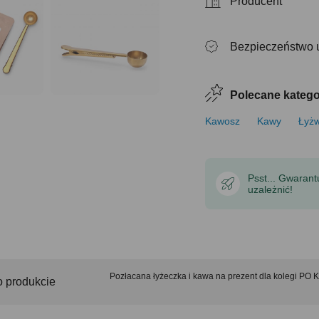
Producent
Bezpieczeństwo 
Polecane katego
Kawosz
Kawy
Łyżw
Psst... Gwaran
uzależnić!
Pozłacana łyżeczka i kawa na prezent dla koleg
o produkcie