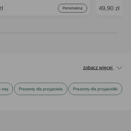
zł
49,90 zł
Personalizuj
zobacz więcej
 niej
Prezenty dla przyjaciela
Prezenty dla przyjaciółki
Prezenty na Dzień Mężczyzny
Prezenty na imieniny
Śmieszne