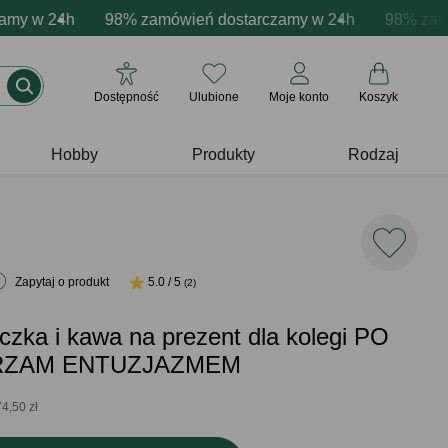
zacja produktów
 w 24h
wne emocje - zawsze udane prezenty
98% zamówień dostarczamy w 24h
Profesjonalna i darmowa personalizacja pr
Prezentujemy pozyty
98% zamówi
Dostępność
Ulubione
Moje konto
Koszyk
Hobby
Produkty
Rodzaj
Zapytaj o produkt
5.0 / 5
(2)
czka i kawa na prezent dla kolegi PO
RZAM ENTUZJAZMEM
74,50 zł