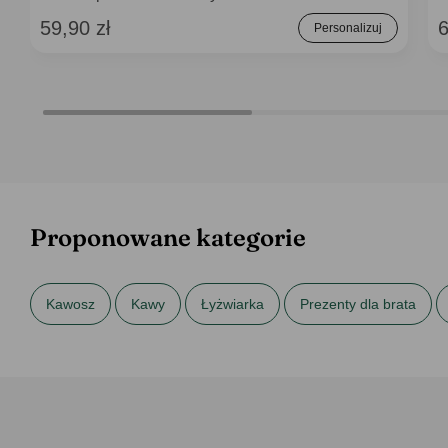
59,90 zł
6
Personalizuj
Proponowane kategorie
Kawosz
Kawy
Łyżwiarka
Prezenty dla brata
Prezenty dla sąsiada
Prezenty dla singielki
Prezenty d
Prezenty na urodziny
Prezenty na urodziny dla brata