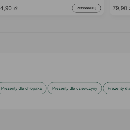
4,90 zł
79,90 
Personalizuj
Prezenty dla chłopaka
Prezenty dla dziewczyny
Prezenty dla
la singla
Prezenty dla siostry
Prezenty na Dzień Chłopaka
Prezenty na urodziny dla niego
Prezenty na urodziny dla niej