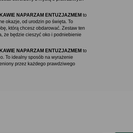
gi PO KAWIE NAPARZAM ENTUZJAZMEM
to
e okazje, od urodzin po święta. To
obę, którą chcesz obdarować. Zestaw ten
ia, że będzie cieszyć oko i podniebienie
gi PO KAWIE NAPARZAM ENTUZJAZMEM
to
go. To idealny sposób na wyrażenie
oceniony przez każdego prawdziwego