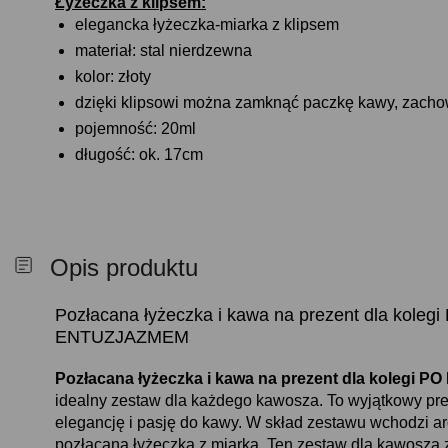
Łyżeczka z klipsem:
elegancka łyżeczka-miarka z klipsem
materiał: stal nierdzewna
kolor: złoty
dzięki klipsowi można zamknąć paczkę kawy, zachowu
pojemność: 20ml
długość: ok. 17cm
Opis produktu
Pozłacana łyżeczka i kawa na prezent dla ko
ENTUZJAZMEM
Pozłacana łyżeczka i kawa na prezent dla kole
idealny zestaw dla każdego kawosza. To wyjątkowy prez
elegancję i pasję do kawy. W skład zestawu wchodzi 
pozłacana łyżeczka z miarką. Ten zestaw dla kawosza 