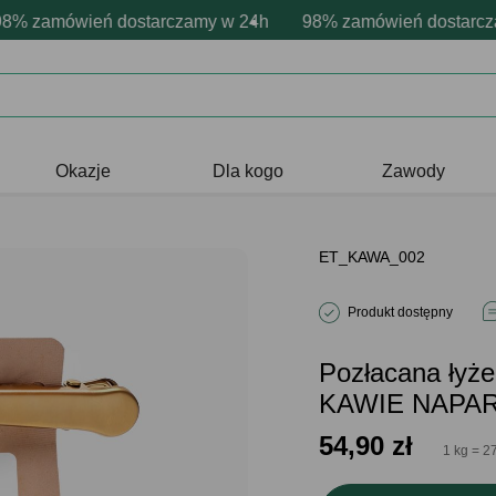
rsonalizacja produktów
wne emocje - zawsze udane prezenty
zamówień dostarczamy w 24h
Profesjonalna i darmowa personali
98% zamówień dostarczamy
Prezentujemy pozyty
Okazje
Dla kogo
Zawody
ET_KAWA_002
Produkt dostępny
Pozłacana łyże
KAWIE NAPA
54,90
zł
1 kg = 2