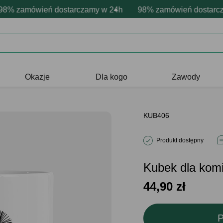
ersonalizacja produktów
ywne emocje - zawsze udane prezenty
 zamówień dostarczamy w 24h
Profesjonalna i darmowa personali
98% zamówień dostarczam
Prezentujemy pozyt
Okazje
Dla kogo
Zawody
KUB406
Produkt dostępny
Kubek dla ko
44,90
zł
P