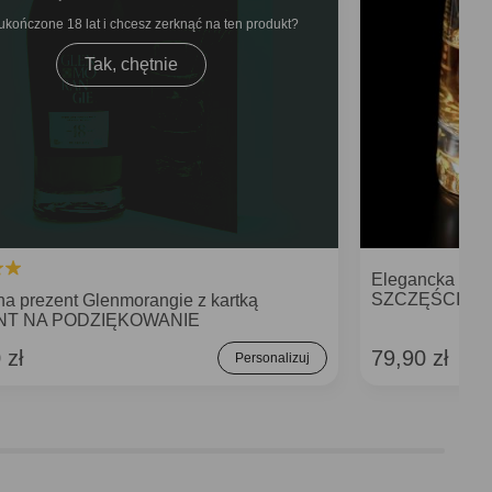
ukończone 18 lat i chcesz zerknąć na ten produkt
Tak, chętnie
Elegancka sz
SZCZĘŚCIE pre
na prezent Glenmorangie z kartką
NT NA PODZIĘKOWANIE
 zł
79,90 zł
Personalizuj