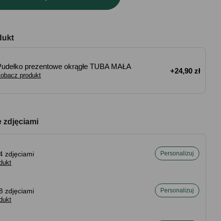
dukt
Pudełko prezentowe okrągłe TUBA MAŁA
+24,90 zł
obacz produkt
e zdjęciami
4 zdjęciami
Personalizuj
dukt
8 zdjęciami
Personalizuj
dukt