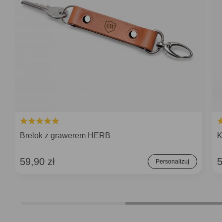
Brelok z grawerem HERB
K
59,90 zł
5
Personalizuj