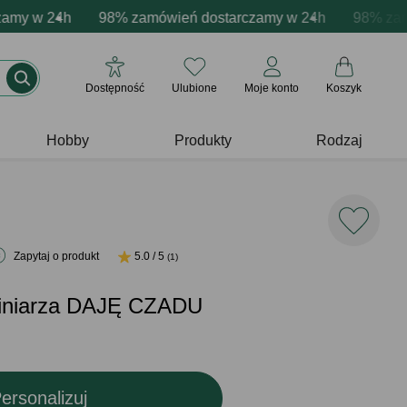
zacja produktów
y w 24h
ywne emocje - zawsze udane prezenty
98% zamówień dostarczamy w 24h
Profesjonalna i darmowa personalizacja p
Prezentujemy pozyty
98% zamówi
Dostępność
Ulubione
Moje konto
Koszyk
Hobby
Produkty
Rodzaj
Zapytaj o produkt
5.0 / 5
(1)
miniarza DAJĘ CZADU
ersonalizuj