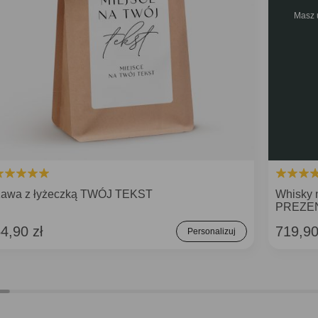
Masz 
awa z łyżeczką TWÓJ TEKST
Whisky 
PREZE
4,90 zł
719,90
Personalizuj