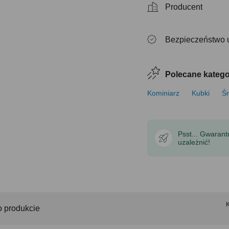
Producent
Bezpieczeństwo 
Polecane katego
Kominiarz
Kubki
Ś
Psst... Gwaran
uzależnić!
o produkcie