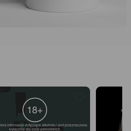
um
iera informacje dotyczące alkoholu i jest przeznaczona
wyłącznie dla osób pełnoletnich.