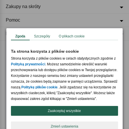
Zakupy na skróty
Pomoc
Regulaminy
Zgoda
Szczegóły
O plikach cookie
Ta strona korzysta z plików cookie
Akceptujemy płatności
Strona korzysta z plików cookies w celach statystycznych zgodnie z
Polityką prywatności
. Możesz samodzielnie określić warunki
przechowywania lub dostępu plików cookies w Twojej przeglądarce.
Korzystanie z naszego serwisu bez zmiany ustawień przeglądarki
oznacza, że cookies będą zapisane w pamięci urządzenia. Sprawdź
naszą
Politykę plików cookie
. Jeśli zgadzasz się na korzystanie ze
wszystkich ciasteczek, kliknij "Zaakceptuj wszystkie". Możesz także
Nasi partnerzy
dopasować zakres zgód klikając w "Zmień ustawienia".
Zaakceptuj wszystkie
Zmień ustawienia