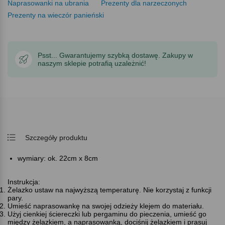
Naprasowanki na ubrania
Prezenty dla narzeczonych
Prezenty na wieczór panieński
Psst... Gwarantujemy szybką dostawę. Zakupy w
naszym sklepie potrafią uzależnić!
Szczegóły produktu
wymiary: ok. 22cm x 8cm
Instrukcja:
Żelazko ustaw na najwyższą temperaturę. Nie korzystaj z funkcji
pary.
Umieść naprasowankę na swojej odzieży klejem do materiału.
Użyj cienkiej ściereczki lub pergaminu do pieczenia, umieść go
między żelazkiem, a naprasowanką, dociśnij żelazkiem i prasuj