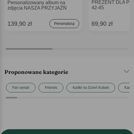
PREZENT DLA PR
Personalizowany album na
42-45
zdjęcia NASZA PRZYJAŹŃ
139,90 zł
69,90 zł
Personalizuj
Proponowane kategorie
Fan seriali
Friends
Kartki na Dzień Kobiet
Kartk