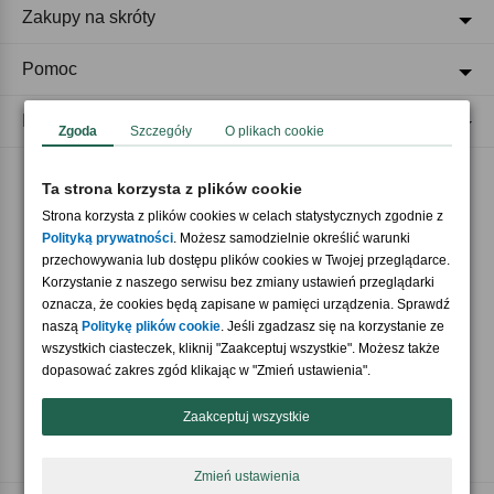
Zakupy na skróty
Pomoc
Regulaminy
Zgoda
Szczegóły
O plikach cookie
Ta strona korzysta z plików cookie
Akceptujemy płatności
Strona korzysta z plików cookies w celach statystycznych zgodnie z
Polityką prywatności
. Możesz samodzielnie określić warunki
przechowywania lub dostępu plików cookies w Twojej przeglądarce.
Korzystanie z naszego serwisu bez zmiany ustawień przeglądarki
oznacza, że cookies będą zapisane w pamięci urządzenia. Sprawdź
naszą
Politykę plików cookie
. Jeśli zgadzasz się na korzystanie ze
wszystkich ciasteczek, kliknij "Zaakceptuj wszystkie". Możesz także
Nasi partnerzy
dopasować zakres zgód klikając w "Zmień ustawienia".
Zaakceptuj wszystkie
Zmień ustawienia