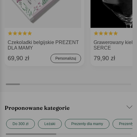
Czekoladki belgijskie PREZENT
Grawerowany kieli
DLA MAMY
SERCE
69,90 zł
79,90 zł
Personalizuj
Proponowane kategorie
Do 300 zł
Leżaki
Prezenty dla mamy
Prezenty n