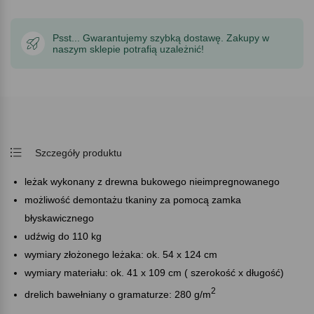
Psst... Gwarantujemy szybką dostawę. Zakupy w
naszym sklepie potrafią uzależnić!
Szczegóły produktu
leżak wykonany z drewna bukowego nieimpregnowanego
możliwość demontażu tkaniny za pomocą zamka
błyskawicznego
udźwig do 110 kg
wymiary złożonego leżaka: ok. 54 x 124 cm
wymiary materiału: ok. 41 x 109 cm ( szerokość x długość)
2
drelich bawełniany o gramaturze: 280 g/m