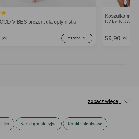
Koszulka męs
DZIAŁKOWCA 
OOD VIBES prezent dla optymistki
 zł
59,90 zł
Personalizuj
zobacz więcej
olnika
Kartki gratulacyjne
Kartki imieninowe
Kartki z podziękowaniem
Marzyciel
Miłośnik roślin