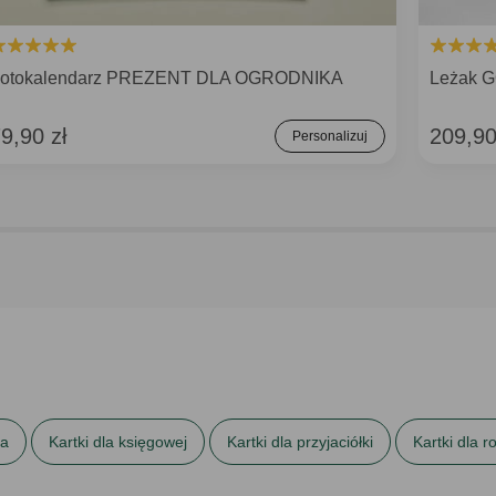
otokalendarz PREZENT DLA OGRODNIKA
Leżak G
9,90 zł
209,90
Personalizuj
ta
Kartki dla księgowej
Kartki dla przyjaciółki
Kartki dla r
iepersonalizowane
Kartki urodzinowe
Kartki wielkanocne