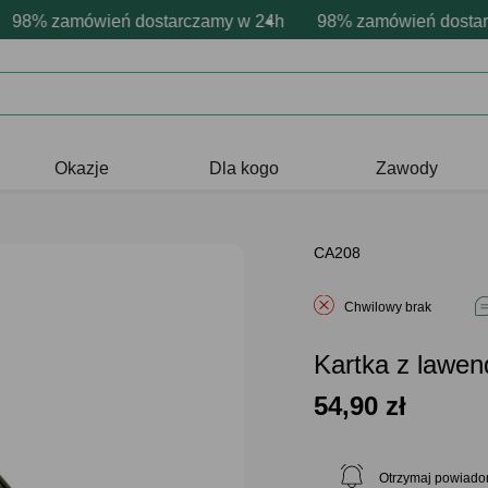
personalizacja produktów
tywne emocje - zawsze udane prezenty
% zamówień dostarczamy w 24h
Profesjonalna i darmowa persona
98% zamówień dostarcza
Prezentujemy pozy
Okazje
Dla kogo
Zawody
CA208
Chwilowy brak
Kartka z law
54,90
zł
Otrzymaj powiado