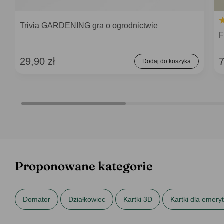
Trivia GARDENING gra o ogrodnictwie
F
29,90 zł
7
Dodaj do koszyka
Proponowane kategorie
Domator
Działkowiec
Kartki 3D
Kartki dla emery
Kartki na Dzień Kobiet
Kartki na Dzień Matki
Kartki n