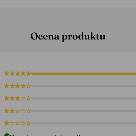
amy
Prezenty dla przyjaciółki
Prezenty dla siostry
Prezen
ezenty na imieniny
Prezenty na odejście z pracy
Prezenty na 
Ocena produktu
stry
Pszczelarz
Uniwersalne
Wszystkie kartki
Zielar