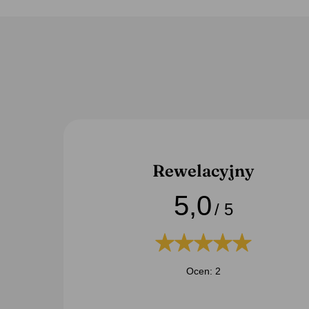
Prezenty dla babci
Prezenty dla cioci
Prezenty dla m
Prezenty na Dzień Kobiet
Prezenty na Dzień Matki
Pr
Prezenty na urodziny dla niej
Prezenty na urodziny dla sio
Rewelacyjny
5,0
/ 5
Ocen: 2