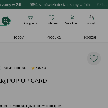
lizacja produktów
my w 24h
tywne emocje - zawsze udane prezenty
98% zamówień dostarczamy w 24h
Profesjonalna i darmowa personalizacja 
Prezentujemy pozy
98% zamó
Dostępność
Ulubione
Moje konto
Koszyk
Hobby
Produkty
Rodzaj
Zapytaj o produkt
5.0 / 5
(2)
endą POP UP CARD
mienie, gdy produkt będzie ponownie dostępny