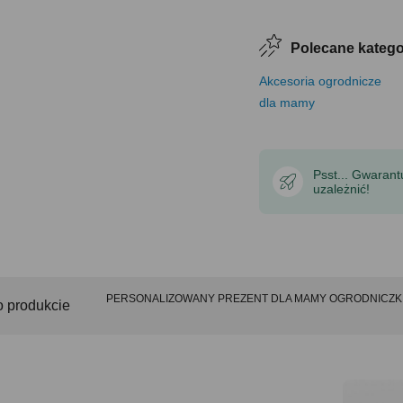
Polecane katego
Akcesoria ogrodnicze
dla mamy
Psst... Gwaran
uzależnić!
PERSONALIZOWANY PREZENT DLA MAMY OGRODNICZKI skr
o produkcie