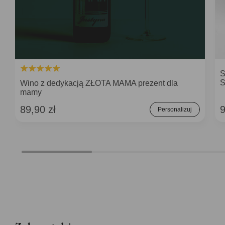
S
S
Wino z dedykacją ZŁOTA MAMA prezent dla
mamy
89,90 zł
9
Personalizuj