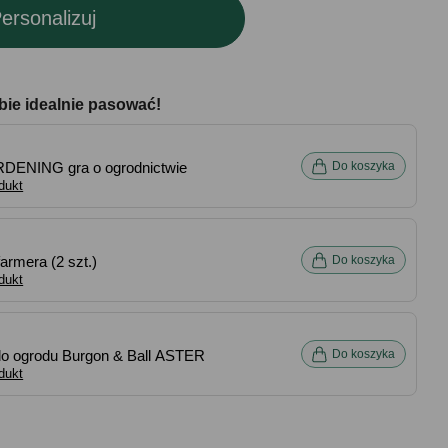
ersonalizuj
bie idealnie pasować!
RDENING gra o ogrodnictwie
Do koszyka
dukt
armera (2 szt.)
Do koszyka
dukt
do ogrodu Burgon & Ball ASTER
Do koszyka
dukt