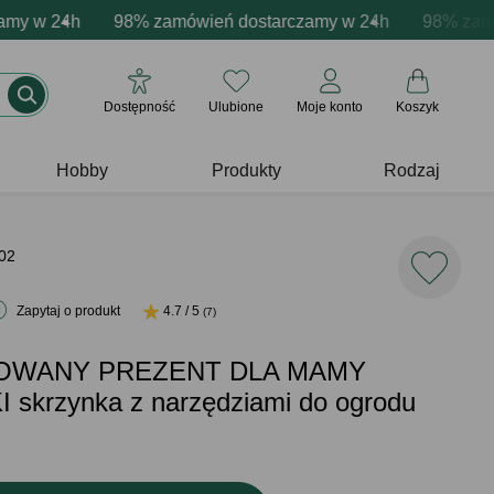
acja produktów
w 24h
ne emocje - zawsze udane prezenty
98% zamówień dostarczamy w 24h
Profesjonalna i darmowa personalizacja pro
Prezentujemy pozytyw
98% zamówie
Dostępność
Ulubione
Moje konto
Koszyk
Hobby
Produkty
Rodzaj
02
Zapytaj o produkt
4.7 / 5
(7)
OWANY PREZENT DLA MAMY
krzynka z narzędziami do ogrodu