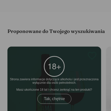
Proponowane do Twojego wyszukiwania
Strona zawiera informacje dotyczące alkoholu i jest przeznaczona
wyłącznie dla osób pełnoletnich.
Masz ukończone 18 lat i chcesz zerknąć na ten produkt
Tak, chętnie