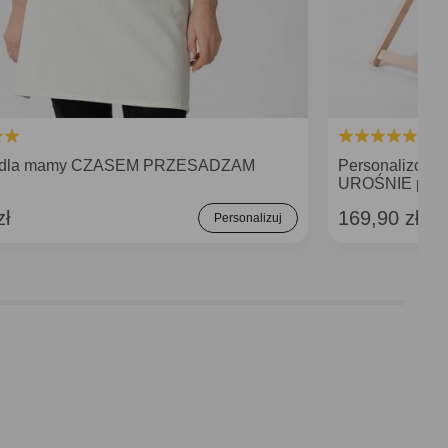
h dla mamy CZASEM PRZESADZAM
Personalizowa
UROŚNIE preze
zł
169,90 zł
Personalizuj