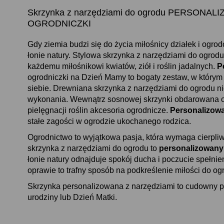
Skrzynka z narzędziami do ogrodu PERSON
OGRODNICZKI
Gdy ziemia budzi się do życia miłośnicy działek i ogr
łonie natury. Stylowa skrzynka z narzędziami do ogrodu
każdemu miłośnikowi kwiatów, ziół i roślin jadalnych.
P
ogrodniczki na Dzień Mamy to bogaty zestaw, w którym 
siebie. Drewniana skrzynka z narzędziami do ogrodu nie
wykonania. Wewnątrz sosnowej skrzynki obdarowana o
pielęgnacji roślin akcesoria ogrodnicze.
Personalizow
stałe zagości w ogrodzie ukochanego rodzica.
Ogrodnictwo to wyjątkowa pasja, która wymaga cierpli
skrzynka z narzędziami do ogrodu to
personalizowany
łonie natury odnajduje spokój ducha i poczucie spełni
oprawie to trafny sposób na podkreślenie miłości do og
Skrzynka personalizowana z narzędziami to cudowny po
urodziny lub Dzień Matki.