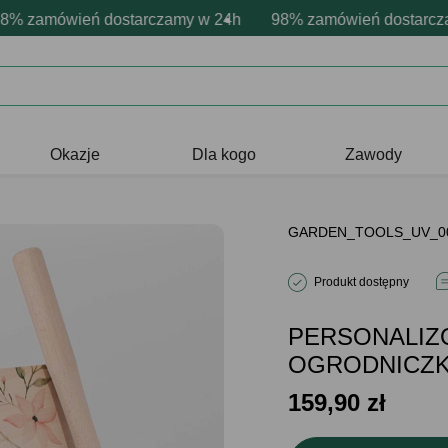
sonalizacja produktów
ne emocje - zawsze udane prezenty
amówień dostarczamy w 24h
Profesjonalna i darmowa personaliz
98% zamówień dostarczamy 
Prezentujemy pozytyw
Okazje
Dla kogo
Zawody
GARDEN_TOOLS_UV_0
Produkt dostępny
PERSONALIZ
OGRODNICZKI s
159,90
zł