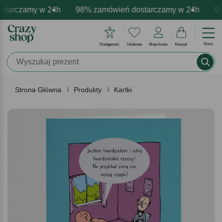
tarczamy w 24h
rmowa personalizacja produktów
tywne emocje - zawsze udane prezenty
98% zamówień dostarczamy w 24h
Profesjonalna i darmowa p
Prezentujemy pozy
98%
Menu
Dostępność
Ulubione
Moje konto
Koszyk
Strona Główna
Produkty
Kartki