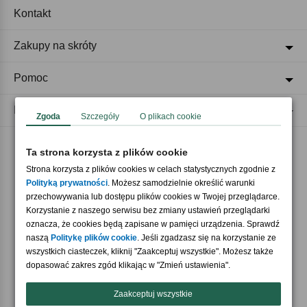
Kontakt
Zakupy na skróty
Pomoc
Regulaminy
Zgoda
Szczegóły
O plikach cookie
Ta strona korzysta z plików cookie
Akceptujemy płatności
Strona korzysta z plików cookies w celach statystycznych zgodnie z
Polityką prywatności
. Możesz samodzielnie określić warunki
przechowywania lub dostępu plików cookies w Twojej przeglądarce.
Korzystanie z naszego serwisu bez zmiany ustawień przeglądarki
oznacza, że cookies będą zapisane w pamięci urządzenia. Sprawdź
naszą
Politykę plików cookie
. Jeśli zgadzasz się na korzystanie ze
wszystkich ciasteczek, kliknij "Zaakceptuj wszystkie". Możesz także
Nasi partnerzy
dopasować zakres zgód klikając w "Zmień ustawienia".
Zaakceptuj wszystkie