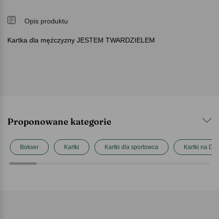
Opis produktu
Kartka dla mężczyzny JESTEM TWARDZIELEM
Proponowane kategorie
Bokser
Kartki
Kartki dla sportowca
Kartki na Dz