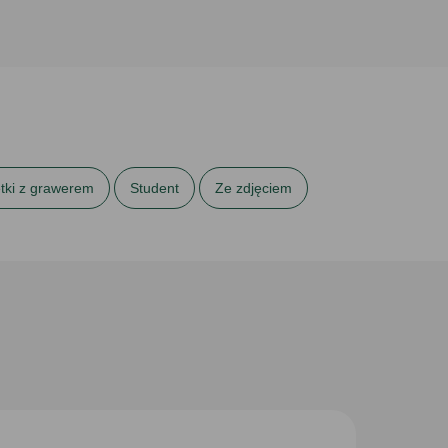
etki z grawerem
Student
Ze zdjęciem