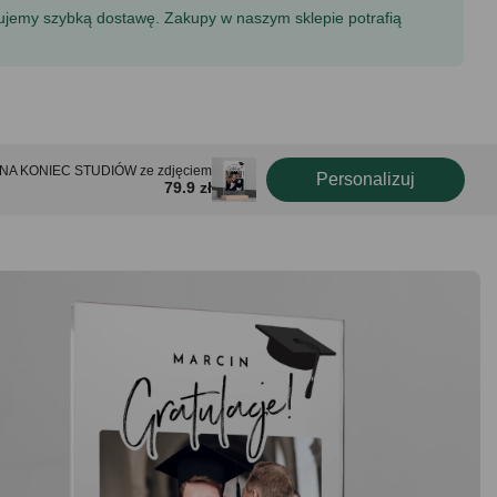
tujemy szybką dostawę. Zakupy w naszym sklepie potrafią
 NA KONIEC STUDIÓW ze zdjęciem
Personalizuj
79.9 zł