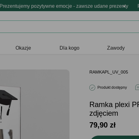
y w 24h
lna i darmowa personalizacja produktów
zentujemy pozytywne emocje - zawsze udane prezenty
98% zamówień dostarczamy w 24h
Profesjonalna i da
98% zamów
Prez
Okazje
Dla kogo
Zawody
RAMKAPL_UV_005
Produkt dostępny
Ramka plexi
zdjęciem
79,90
zł