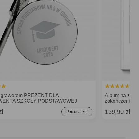
 z grawerem PREZENT DLA
Album na zdję
WENTA SZKOŁY PODSTAWOWEJ
zakończenie st
zł
139,90 zł
Personalizuj