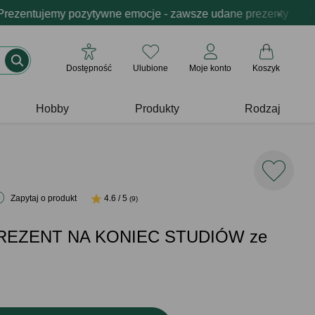
rmowa personalizacja produktów
ień dostarczamy w 24h
entujemy pozytywne emocje - zawsze udane prezenty
98% zamówień dostarczamy w 24h
Profesjonalna i darmowa p
Prez
Dostępność
Ulubione
Moje konto
Koszyk
Hobby
Produkty
Rodzaj
Zapytaj o produkt
4.6 / 5
(9)
 PREZENT NA KONIEC STUDIÓW ze