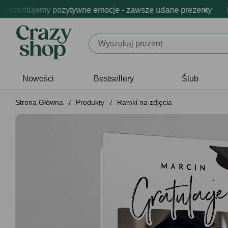
 zamówień dostarczamy w 24h
fesjonalna i darmowa personalizacja produktów
zentujemy pozytywne emocje - zawsze udane prezenty
98% zamówień dostarczam
Profesjona
Pre
Nowości
Bestsellery
Ślub
Strona Główna
Produkty
Ramki na zdjęcia