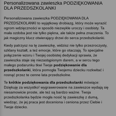
Personalizowana zawieszka PODZIĘKOWANIA
DLA PRZEDSZKOLANKI
Personalizowana zawieszka PODZIĘKOWANIA DLA
PRZEDSZKOLANKI to wyjątkowy drobiazg, który może wyrazić
ogrom wdzięczności w sposób niezwykle uroczy i osobisty. Ta
mała ozdoba jest nie tylko piękna, ale także pełna znaczenia. To
jak magiczny klucz otwierający drzwi do serca przedszkolanki.
Kiedy patrzysz na tę zawieszkę, widzisz nie tylko przezroczysty,
szklany kształt, a też emocje, które go otaczają. To specjalne
połączenie wzoru i Twojej osobistej dedykacji sprawia, że
zawieszka staje się niezastąpionym darem, a w sercu tego
małego podarunku tkwi Twoje
podziękowanie dla
przedszkolanki
, która pomogła Twojemu dziecku rozkwitać i
rosnąć przez te cenne lata przedszkolne.
Te
krótkie podziękowania dla przedszkolanki
mówiące:
Dziękuję za wszystko! wygrawerowane na zawieszce wydają się
niesamowicie proste, ale też są bardzo ważne. Twoja
przedszkolanka będzie mogła nosić tę zawieszkę z dumą,
wiedząc, że jej praca jest doceniona i ceniona przez Ciebie i
Twoje dziecko.