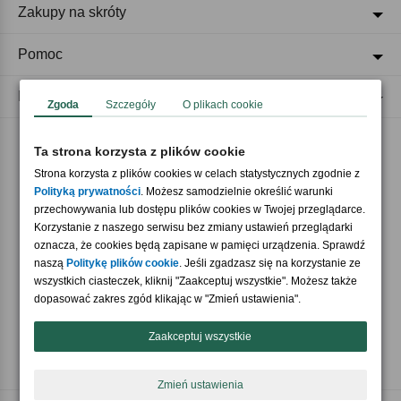
Zakupy na skróty
Pomoc
Regulaminy
Zgoda
Szczegóły
O plikach cookie
Ta strona korzysta z plików cookie
Akceptujemy płatności
Strona korzysta z plików cookies w celach statystycznych zgodnie z
Polityką prywatności
. Możesz samodzielnie określić warunki
przechowywania lub dostępu plików cookies w Twojej przeglądarce.
Korzystanie z naszego serwisu bez zmiany ustawień przeglądarki
oznacza, że cookies będą zapisane w pamięci urządzenia. Sprawdź
naszą
Politykę plików cookie
. Jeśli zgadzasz się na korzystanie ze
wszystkich ciasteczek, kliknij "Zaakceptuj wszystkie". Możesz także
Nasi partnerzy
dopasować zakres zgód klikając w "Zmień ustawienia".
Zaakceptuj wszystkie
Zmień ustawienia