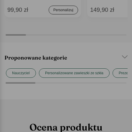
99,90 zł
149,90 zł
Personalizuj
Proponowane kategorie
Nauczyciel
Personalizowane zawieszki ze szkła
Prezent
Ocena produktu