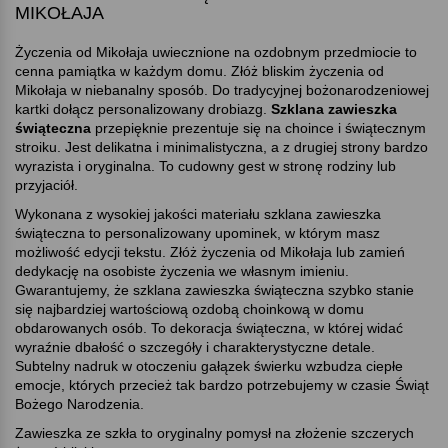
MIKOŁAJA
Życzenia od Mikołaja uwiecznione na ozdobnym przedmiocie to
cenna pamiątka w każdym domu. Złóż bliskim życzenia od
Mikołaja w niebanalny sposób. Do tradycyjnej bożonarodzeniowej
kartki dołącz personalizowany drobiazg.
Szklana zawieszka
świąteczna
przepięknie prezentuje się na choince i świątecznym
stroiku. Jest delikatna i minimalistyczna, a z drugiej strony bardzo
wyrazista i oryginalna. To cudowny gest w stronę rodziny lub
przyjaciół.
Wykonana z wysokiej jakości materiału szklana zawieszka
świąteczna to personalizowany upominek, w którym masz
możliwość edycji tekstu. Złóż życzenia od Mikołaja lub zamień
dedykację na osobiste życzenia we własnym imieniu.
Gwarantujemy, że szklana zawieszka świąteczna szybko stanie
się najbardziej wartościową ozdobą choinkową w domu
obdarowanych osób. To dekoracja świąteczna, w której widać
wyraźnie dbałość o szczegóły i charakterystyczne detale.
Subtelny nadruk w otoczeniu gałązek świerku wzbudza ciepłe
emocje, których przecież tak bardzo potrzebujemy w czasie Świąt
Bożego Narodzenia.
Zawieszka ze szkła to oryginalny pomysł na złożenie szczerych