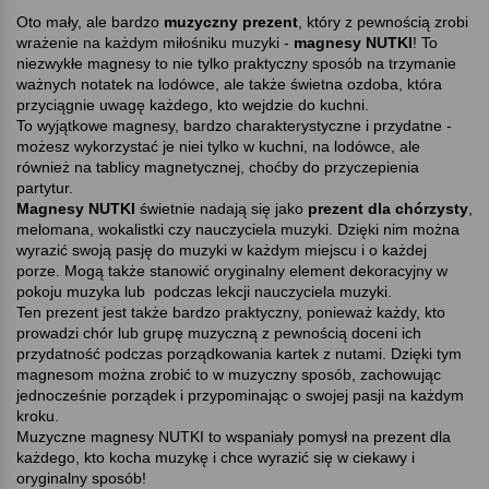
Oto mały, ale bardzo
muzyczny prezent
, który z pewnością zrobi
wrażenie na każdym miłośniku muzyki -
magnesy NUTKI
! To
niezwykłe magnesy to nie tylko praktyczny sposób na trzymanie
ważnych notatek na lodówce, ale także świetna ozdoba, która
przyciągnie uwagę każdego, kto wejdzie do kuchni.
To wyjątkowe magnesy, bardzo charakterystyczne i przydatne -
możesz wykorzystać je niei tylko w kuchni, na lodówce, ale
również na tablicy magnetycznej, choćby do przyczepienia
partytur.
Magnesy NUTKI
świetnie nadają się jako
prezent dla chórzysty
,
melomana, wokalistki czy nauczyciela muzyki. Dzięki nim można
wyrazić swoją pasję do muzyki w każdym miejscu i o każdej
porze. Mogą także stanowić oryginalny element dekoracyjny w
pokoju muzyka lub podczas lekcji nauczyciela muzyki.
Ten prezent jest także bardzo praktyczny, ponieważ każdy, kto
prowadzi chór lub grupę muzyczną z pewnością doceni ich
przydatność podczas porządkowania kartek z nutami. Dzięki tym
magnesom można zrobić to w muzyczny sposób, zachowując
jednocześnie porządek i przypominając o swojej pasji na każdym
kroku.
Muzyczne magnesy NUTKI to wspaniały pomysł na prezent dla
każdego, kto kocha muzykę i chce wyrazić się w ciekawy i
oryginalny sposób!