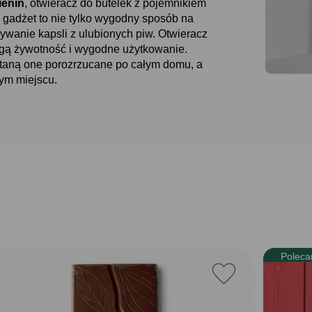
ienin
, otwieracz do butelek z pojemnikiem
gadżet to nie tylko wygodny sposób na
wywanie kapsli z ulubionych piw. Otwieracz
ługą żywotność i wygodne użytkowanie.
staną one porozrzucane po całym domu, a
ym miejscu.
Poleca