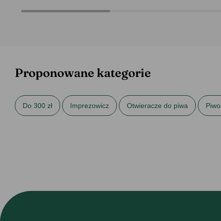
Proponowane kategorie
Do 300 zł
Imprezowicz
Otwieracze do piwa
Piwo
Prezenty na imieniny
Prezenty na urodziny dla niego