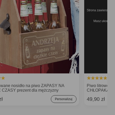
Strona zawiera info
wył
Masz ukończone
wane nosidło na piwo ZAPASY NA
Piwo litrowe 
 CZASY prezent dla mężczyzny
CHŁOPAKA
zł
49,90 zł
Personalizuj