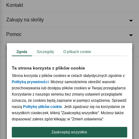
Kontakt
Zakupy na skróty
Pomoc
Regulaminy
Zgoda
Szczegóły
O plikach cookie
Ta strona korzysta z plików cookie
Akceptujemy płatności
Strona korzysta z plików cookies w celach statystycznych zgodnie z
Polityką prywatności
. Możesz samodzielnie określić warunki
przechowywania lub dostępu plików cookies w Twojej przeglądarce.
Korzystanie z naszego serwisu bez zmiany ustawień przeglądarki
oznacza, że cookies będą zapisane w pamięci urządzenia. Sprawdź
naszą
Politykę plików cookie
. Jeśli zgadzasz się na korzystanie ze
wszystkich ciasteczek, kliknij "Zaakceptuj wszystkie". Możesz także
Nasi partnerzy
dopasować zakres zgód klikając w "Zmień ustawienia".
Zaakceptuj wszystkie