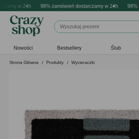
zamy w 24h
a personalizacja produktów
e emocje - zawsze udane prezenty
98% zamówień dostarczamy w 24h
Profesjonalna i darmowa perso
Prezentujemy pozytywn
98% za
Nowości
Bestsellery
Ślub
Strona Główna
Produkty
Wycieraczki