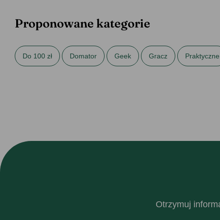
Proponowane kategorie
Do 100 zł
Domator
Geek
Gracz
Praktyczne
Prezenty dla studenta
Prezenty dla syna
Prezenty na
Prezenty na urodziny dla brata
Prezenty na urodziny dla n
Otrzymuj informa