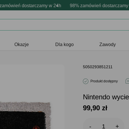
nalizacja produktów
e emocje - zawsze udane prezenty
mówień dostarczamy w 24h
Profesjonalna i darmowa personalizac
98% zamówień dostarczamy w
Prezentujemy pozytywne
Okazje
Dla kogo
Zawody
5050293851211
Produkt dostępny
Nintendo wycie
99,90
zł
-
+