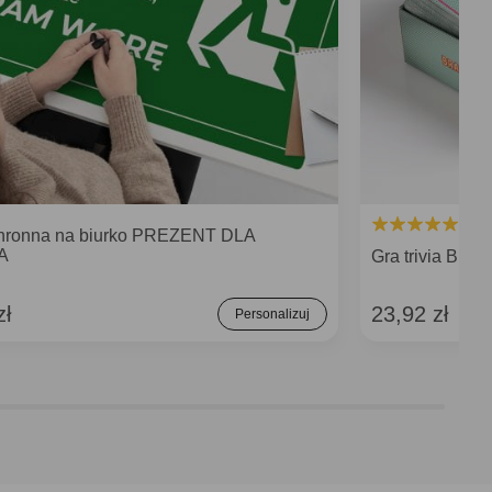
hronna na biurko PREZENT DLA
A
Gra trivia BRA
zł
23,92 zł
Personalizuj