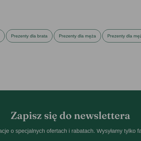
Prezenty dla brata
Prezenty dla męża
Prezenty dla mę
 Dzień Chłopaka
Prezenty na Dzień Mężczyzny
Prezenty na 
iego
Student
Wycieraczki
Z dostawą w 24h
Zapisz się do newslettera
cje o specjalnych ofertach i rabatach. Wysyłamy tylko 