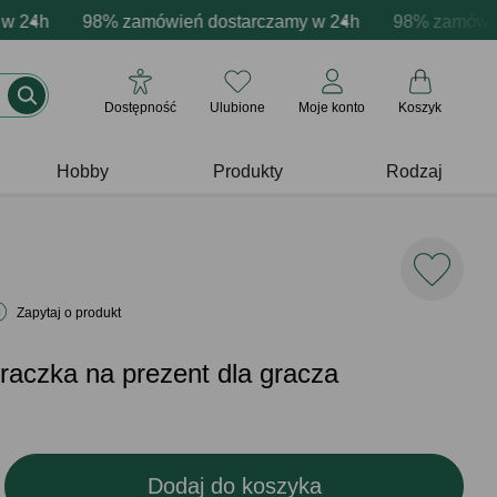
ja produktów
 24h
 emocje - zawsze udane prezenty
98% zamówień dostarczamy w 24h
Profesjonalna i darmowa personalizacja produ
Prezentujemy pozytywne
98% zamówień 
Dostępność
Ulubione
Moje konto
Koszyk
Hobby
Produkty
Rodzaj
Zapytaj o produkt
raczka na prezent dla gracza
Dodaj do koszyka