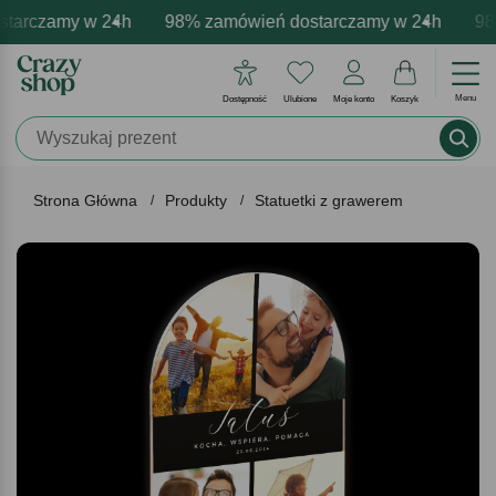
tarczamy w 24h
rmowa personalizacja produktów
ywne emocje - zawsze udane prezenty
98% zamówień dostarczamy w 24h
Profesjonalna i darmowa pe
Prezentujemy pozyt
98%
Menu
Dostępność
Ulubione
Moje konto
Koszyk
Strona Główna
Produkty
Statuetki z grawerem