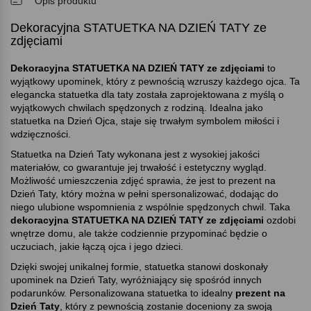
Opis produktu
Dekoracyjna STATUETKA NA DZIEŃ TATY ze
zdjęciami
Dekoracyjna STATUETKA NA DZIEŃ TATY ze zdjęciami
to
wyjątkowy upominek, który z pewnością wzruszy każdego ojca. Ta
elegancka statuetka dla taty została zaprojektowana z myślą o
wyjątkowych chwilach spędzonych z rodziną. Idealna jako
statuetka na Dzień Ojca, staje się trwałym symbolem miłości i
wdzięczności.
Statuetka na Dzień Taty wykonana jest z wysokiej jakości
materiałów, co gwarantuje jej trwałość i estetyczny wygląd.
Możliwość umieszczenia zdjęć sprawia, że jest to prezent na
Dzień Taty, który można w pełni spersonalizować, dodając do
niego ulubione wspomnienia z wspólnie spędzonych chwil. Taka
dekoracyjna STATUETKA NA DZIEŃ TATY ze zdjęciami
ozdobi
wnętrze domu, ale także codziennie przypominać będzie o
uczuciach, jakie łączą ojca i jego dzieci.
Dzięki swojej unikalnej formie, statuetka stanowi doskonały
upominek na Dzień Taty, wyróżniający się spośród innych
podarunków. Personalizowana statuetka to idealny
prezent na
Dzień Taty
, który z pewnością zostanie doceniony za swoją