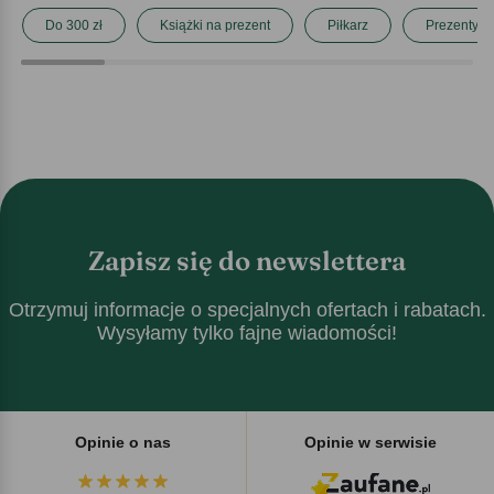
Do 300 zł
Książki na prezent
Piłkarz
Prezenty dl
Zapisz się do newslettera
Otrzymuj informacje o specjalnych ofertach i rabatach.
Wysyłamy tylko fajne wiadomości!
Opinie o nas
Opinie w serwisie