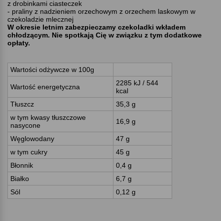
z drobinkami ciasteczek
- praliny z nadzieniem orzechowym z orzechem laskowym w
czekoladzie mlecznej
W okresie letnim zabezpieczamy czekoladki wkładem
chłodzącym. Nie spotkają Cię w związku z tym dodatkowe
opłaty.
Wartości odżywcze w 100g
2285 kJ / 544
Wartość energetyczna
kcal
Tłuszcz
35,3 g
w tym kwasy tłuszczowe
16,9 g
nasycone
Węglowodany
47 g
w tym cukry
45 g
Błonnik
0,4 g
Białko
6,7 g
Sól
0,12 g