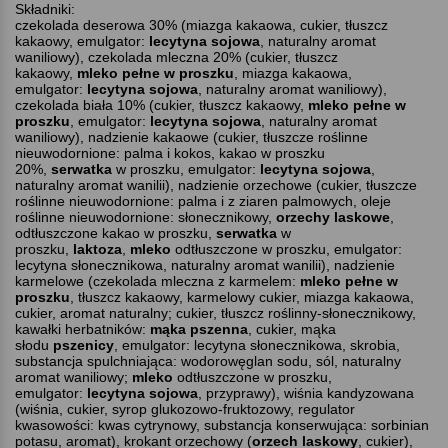
Składniki:
czekolada deserowa 30% (miazga kakaowa, cukier, tłuszcz
kakaowy, emulgator:
lecytyna sojowa
, naturalny aromat
waniliowy), czekolada mleczna 20% (cukier, tłuszcz
kakaowy,
mleko pełne w proszku
, miazga kakaowa,
emulgator:
lecytyna sojowa
, naturalny aromat waniliowy),
czekolada biała 10% (cukier, tłuszcz kakaowy,
mleko pełne w
proszku
, emulgator:
lecytyna sojowa
, naturalny aromat
waniliowy), nadzienie kakaowe (cukier, tłuszcze roślinne
nieuwodornione: palma i kokos, kakao w proszku
20%,
serwatka
w proszku, emulgator:
lecytyna sojowa
,
naturalny aromat wanilii), nadzienie orzechowe (cukier, tłuszcze
roślinne nieuwodornione: palma i z ziaren palmowych, oleje
roślinne nieuwodornione: słonecznikowy,
orzechy laskowe
,
odtłuszczone kakao w proszku,
serwatka
w
proszku,
laktoza
,
mleko
odtłuszczone w proszku, emulgator:
lecytyna słonecznikowa, naturalny aromat wanilii), nadzienie
karmelowe (czekolada mleczna z karmelem:
mleko pełne w
proszku
, tłuszcz kakaowy, karmelowy cukier, miazga kakaowa,
cukier, aromat naturalny; cukier, tłuszcz roślinny-słonecznikowy,
kawałki herbatników:
mąka pszenna
, cukier, mąka
słodu
pszenicy
, emulgator: lecytyna
słonecznikowa, skrobia,
substancja spulchniająca: wodorowęglan sodu, sól, naturalny
aromat waniliowy;
mleko
odtłuszczone w proszku,
emulgator:
lecytyna sojowa
, przyprawy), wiśnia kandyzowana
(wiśnia, cukier, syrop glukozowo-fruktozowy, regulator
kwasowości: kwas cytrynowy, substancja konserwująca: sorbinian
potasu, aromat), krokant orzechowy (
orzech laskowy
, cukier),