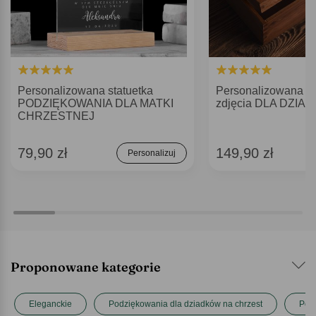
Personalizowana statuetka
Personalizowana sk
PODZIĘKOWANIA DLA MATKI
zdjęcia DLA DZIA
CHRZESTNEJ
79,90 zł
149,90 zł
Personalizuj
Proponowane kategorie
Eleganckie
Podziękowania dla dziadków na chrzest
Podz