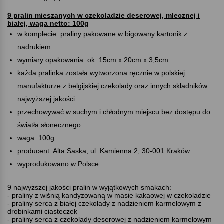
9 pralin mieszanych w czekoladzie deserowej, mlecznej i
białej, waga netto: 100g
w komplecie: praliny pakowane w bigowany kartonik z
nadrukiem
wymiary opakowania: ok. 15cm x 20cm x 3,5cm
każda pralinka została wytworzona ręcznie w polskiej
manufakturze z belgijskiej czekolady oraz innych składników
najwyższej jakości
przechowywać w suchym i chłodnym miejscu bez dostępu do
światła słonecznego
waga: 100g
producent: Alta Saska, ul. Kamienna 2, 30-001 Kraków
wyprodukowano w Polsce
9 najwyższej jakości pralin w wyjątkowych smakach:
- praliny z wiśnią kandyzowaną w masie kakaowej w czekoladzie
- praliny serca z białej czekolady z nadzieniem karmelowym z
drobinkami ciasteczek
- praliny serca z czekolady deserowej z nadzieniem karmelowym