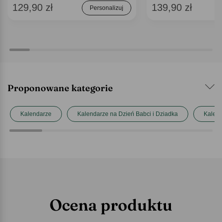
129,90 zł
139,90 zł
Personalizuj
Proponowane kategorie
Kalendarze
Kalendarze na Dzień Babci i Dziadka
Kalend
Ocena produktu