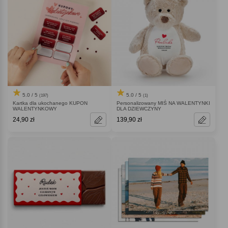
5.0 / 5
5.0 / 5
(197)
(1)
Kartka dla ukochanego KUPON
Personalizowany MIŚ NA WALENTYNKI
WALENTYNKOWY
DLA DZIEWCZYNY
24,90 zł
139,90 zł