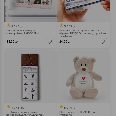
5.0 / 5
5.0 / 5
(2)
(3)
Personalizowany magnes
Personalizowane opakowanie na
walentynkowy ZAKOCHANI
miętówki DZIĘCIOŁ zabawny upominek
ze zdjęciem
34,90 zł
24,90 zł
4.9 / 5
5.0 / 5
(845)
(1)
Czekolada na Walentynki
Pluszowy miś KOCHAM CIĘ na
personalizowana WALENTYNKI
Walentynki