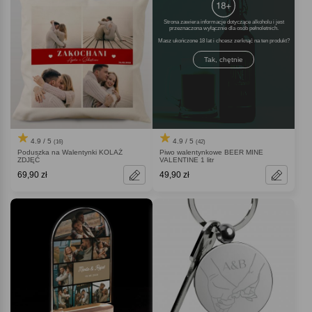
Strona zawiera informacje dotyczące alkoholu i jest
przeznaczona wyłącznie dla osób pełnoletnich.
Masz ukończone 18 lat i chcesz zerknąć na ten produkt
Tak, chętnie
4.9 / 5
4.9 / 5
(16)
(42)
Poduszka na Walentynki KOLAŻ
Piwo walentynkowe BEER MINE
ZDJĘĆ
VALENTINE 1 litr
69,90 zł
49,90 zł