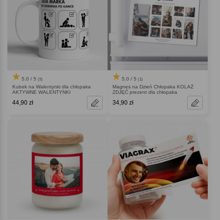
5.0 / 5
5.0 / 5
(5)
(1)
Kubek na Walentynki dla chłopaka
Magnes na Dzień Chłopaka KOLAŻ
AKTYWNE WALENTYNKI
ZDJĘĆ prezent dla chłopaka
44,90 zł
34,90 zł