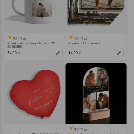
5.0 / 5
4.7 / 5
(5)
(3)
Kubek walentynkowy dla niego ZE
Koperta z 12 zdjęciami
ZDJĘCIEM
64,90 zł
14,90 zł
5.0 / 5
(1)