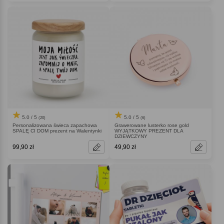
5.0 / 5
5.0 / 5
(20)
(6)
Personalizowana świeca zapachowa
Grawerowane lusterko rose gold
SPALĘ CI DOM prezent na Walentynki
WYJĄTKOWY PREZENT DLA
DZIEWCZYNY
99,90 zł
49,90 zł