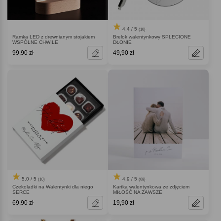
4.4 / 5
(10)
Ramka LED z drewnianym stojakiem
Brelok walentynkowy SPLECIONE
WSPÓLNE CHWILE
DŁONIE
99,90 zł
49,90 zł
5.0 / 5
4.9 / 5
(10)
(68)
Czekoladki na Walentynki dla niego
Kartka walentynkowa ze zdjęciem
SERCE
MIŁOŚĆ NA ZAWSZE
69,90 zł
19,90 zł