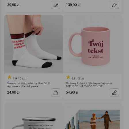
39,90 zł
139,90 zł
4.9 / 5
4.8 / 5
(137)
(5)
Śmieszne skarpetki męskie SEX
Różowy kubek z własnym napisem
upominek dla chłopaka
MIEJSCE NA TWÓJ TEKST
24,90 zł
54,90 zł