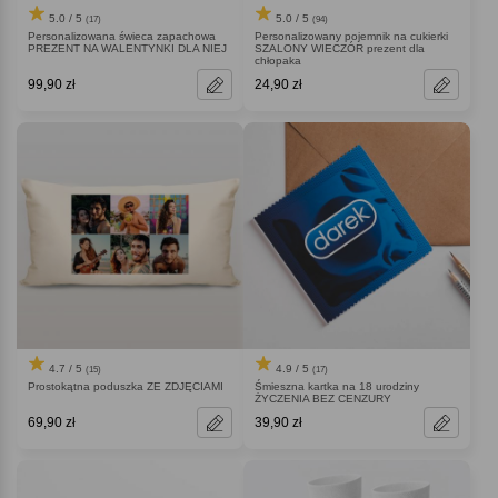
5.0 / 5
5.0 / 5
(17)
(94)
Personalizowana świeca zapachowa
Personalizowany pojemnik na cukierki
PREZENT NA WALENTYNKI DLA NIEJ
SZALONY WIECZÓR prezent dla
chłopaka
99,90 zł
24,90 zł
4.7 / 5
4.9 / 5
(15)
(17)
Prostokątna poduszka ZE ZDJĘCIAMI
Śmieszna kartka na 18 urodziny
ŻYCZENIA BEZ CENZURY
69,90 zł
39,90 zł