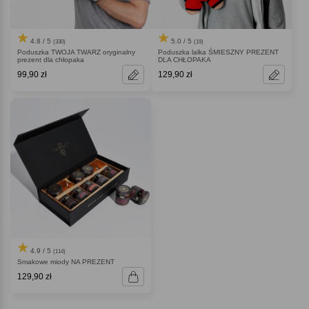
4.8 / 5
5.0 / 5
(330)
(19)
Poduszka TWOJA TWARZ oryginalny
Poduszka lalka ŚMIESZNY PREZENT
prezent dla chłopaka
DLA CHŁOPAKA
99,90 zł
129,90 zł
4.9 / 5
(114)
Smakowe miody NA PREZENT
129,90 zł