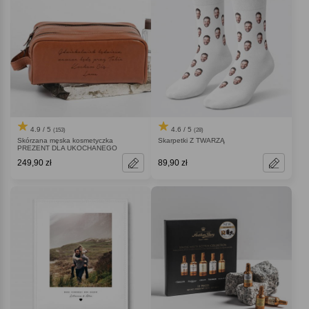
4.9 / 5
4.6 / 5
(153)
(28)
Skórzana męska kosmetyczka
Skarpetki Z TWARZĄ
PREZENT DLA UKOCHANEGO
249,90 zł
89,90 zł