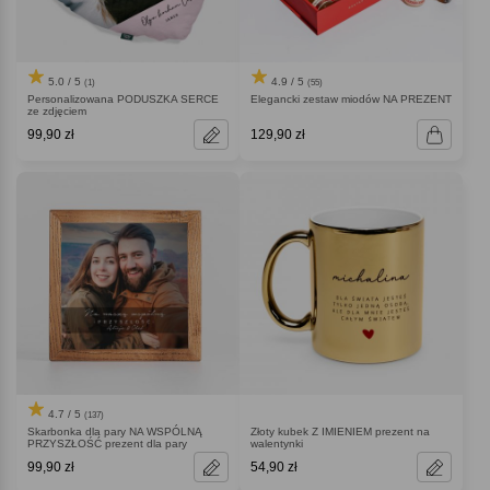
5.0 / 5
4.9 / 5
(1)
(55)
Personalizowana PODUSZKA SERCE
Elegancki zestaw miodów NA PREZENT
ze zdjęciem
99,90 zł
129,90 zł
4.7 / 5
(137)
Skarbonka dla pary NA WSPÓLNĄ
Złoty kubek Z IMIENIEM prezent na
PRZYSZŁOŚĆ prezent dla pary
walentynki
99,90 zł
54,90 zł