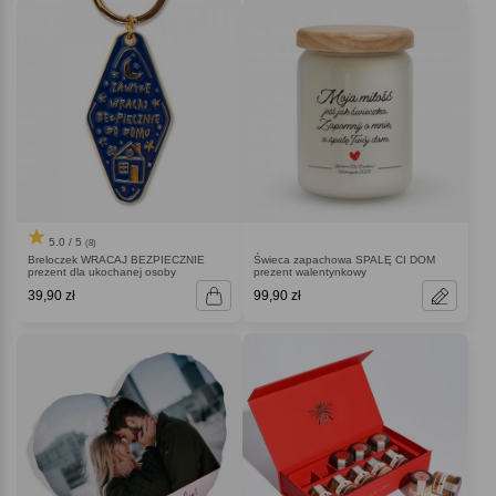
5.0 / 5
(8)
Breloczek WRACAJ BEZPIECZNIE
Świeca zapachowa SPALĘ CI DOM
prezent dla ukochanej osoby
prezent walentynkowy
39,90 zł
99,90 zł