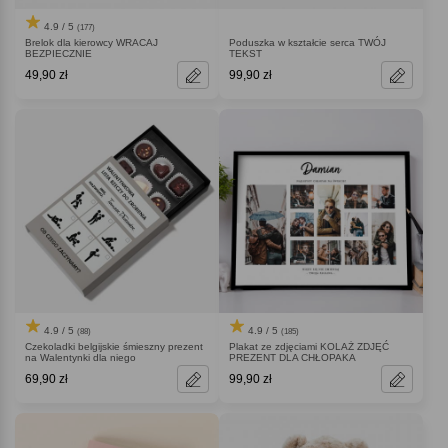
4.9 / 5
(177)
Brelok dla kierowcy WRACAJ
Poduszka w kształcie serca TWÓJ
BEZPIECZNIE
TEKST
49,90 zł
99,90 zł
4.9 / 5
4.9 / 5
(88)
(185)
Czekoladki belgijskie śmieszny prezent
Plakat ze zdjęciami KOLAŻ ZDJĘĆ
na Walentynki dla niego
PREZENT DLA CHŁOPAKA
69,90 zł
99,90 zł