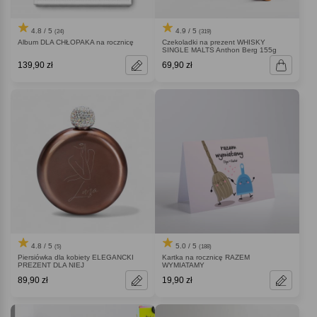
4.8 / 5
4.9 / 5
(24)
(319)
Album DLA CHŁOPAKA na rocznicę
Czekoladki na prezent WHISKY
SINGLE MALTS Anthon Berg 155g
139,90 zł
69,90 zł
4.8 / 5
5.0 / 5
(5)
(188)
Piersiówka dla kobiety ELEGANCKI
Kartka na rocznicę RAZEM
PREZENT DLA NIEJ
WYMIATAMY
89,90 zł
19,90 zł