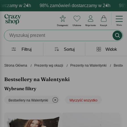
amy w 24h
 personalizacja produktów
 emocje - zawsze udane prezenty
98% zamówień dostarczamy w 24h
Profesjonalna i darmowa person
Prezentujemy pozytywne
98% zam
Menu
Dostępność
Ulubione
Moje konto
Koszyk
Filtruj
Sortuj
Widok
Strona Główna
Prezenty wg okazji
Prezenty na Walentynki
Bestsell
Bestsellery na Walentynki
Wybrane filtry
Bestsellery na Walentynki
Wyczyść wszystko