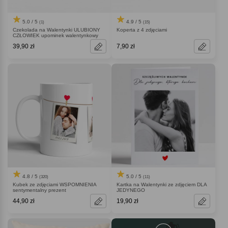
5.0 / 5
4.9 / 5
(1)
(15)
Czekolada na Walentynki ULUBIONY
Koperta z 4 zdjęciami
CZŁOWIEK upominek walentynkowy
39,90 zł
7,90 zł
4.8 / 5
5.0 / 5
(320)
(11)
Kubek ze zdjęciami WSPOMNIENIA
Kartka na Walentynki ze zdjęciem DLA
sentymentalny prezent
JEDYNEGO
44,90 zł
19,90 zł