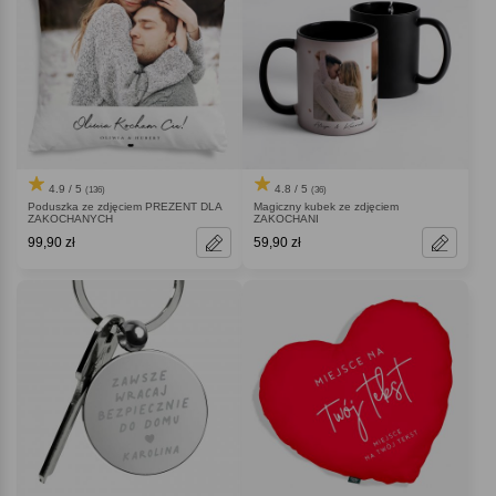
4.9 / 5
4.8 / 5
(136)
(36)
Poduszka ze zdjęciem PREZENT DLA
Magiczny kubek ze zdjęciem
ZAKOCHANYCH
ZAKOCHANI
99,90 zł
59,90 zł