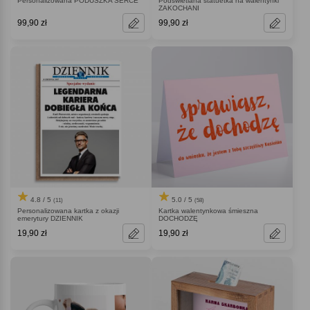
Personalizowana PODUSZKA SERCE
Podświetlana statuetka na walentynki
ZAKOCHANI
99,90 zł
99,90 zł
4.8 / 5
5.0 / 5
(11)
(58)
Personalizowana kartka z okazji
Kartka walentynkowa śmieszna
emerytury DZIENNIK
DOCHODZĘ
19,90 zł
19,90 zł