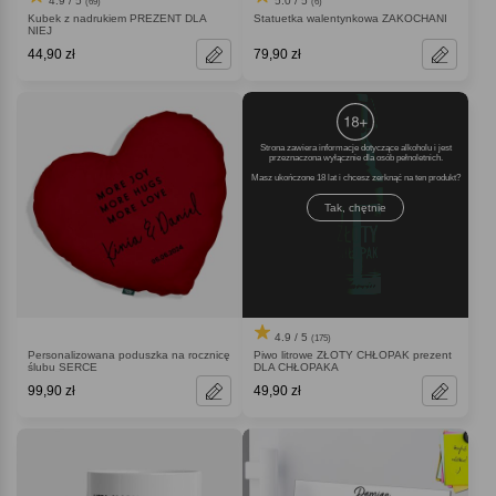
4.9 / 5
5.0 / 5
(69)
(6)
Kubek z nadrukiem PREZENT DLA
Statuetka walentynkowa ZAKOCHANI
NIEJ
44,90 zł
79,90 zł
Strona zawiera informacje dotyczące alkoholu i jest
przeznaczona wyłącznie dla osób pełnoletnich.
Masz ukończone 18 lat i chcesz zerknąć na ten produkt
Tak, chętnie
4.9 / 5
(175)
Personalizowana poduszka na rocznicę
Piwo litrowe ZŁOTY CHŁOPAK prezent
ślubu SERCE
DLA CHŁOPAKA
99,90 zł
49,90 zł