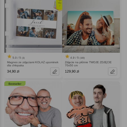
5.0 / 5
4.9 / 5
(3)
(100)
Magnes ze zdjęciami KOLAŻ upominek
Zdjęcie na płótnie TWOJE ZDJĘCIE
dla chłopaka
70x50 cm
34,90 zł
129,90 zł
Bestseller