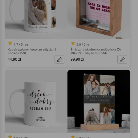
4.7 / 5
5.0 / 5
(24)
(5)
Kubek walentynkowy ze zdjęciami
Śmieszna skarbonka małżeńska ZA
ZAKOCHANI
MIGANIE SIĘ OD SEKSU
44,90 zł
99,90 zł