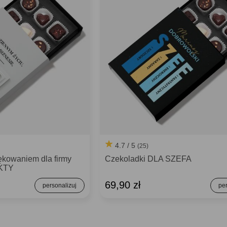
4.7 / 5
(25)
ękowaniem dla firmy
Czekoladki DLA SZEFA
KTY
69,90 zł