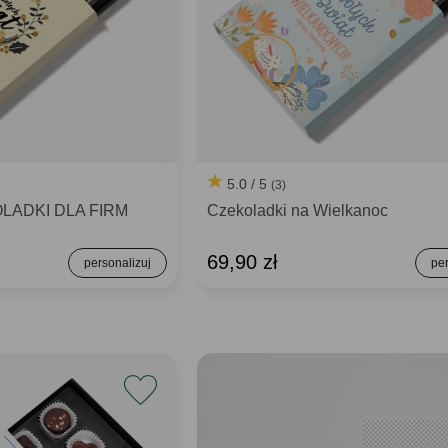
5.0 / 5
(3)
OLADKI DLA FIRM
Czekoladki na Wielkanoc
69,90 zł