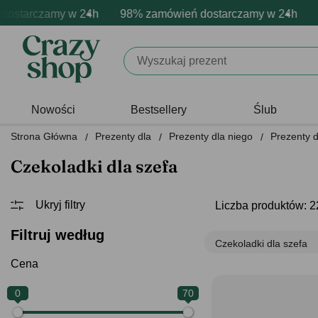
arczamy w 24h
mowa personalizacja produktów
wne emocje - zawsze udane prezenty
98% zamówień dostarczamy w 24h
Profesjonalna i darmowa pe
Prezentujemy pozyty
98% 
Nowości
Bestsellery
Ślub
Strona Główna
Prezenty dla
Prezenty dla niego
Prezenty d
Czekoladki dla szefa
Liczba produktów: 2
Filtruj według
Czekoladki dla szefa
Cena
0
70