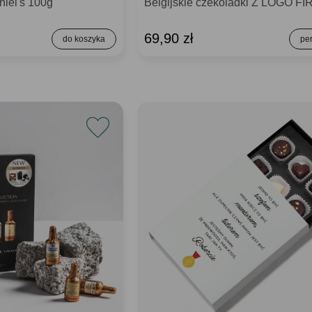
iel's 100g
Belgijskie czekoladki Z LOGO F
69,90 zł