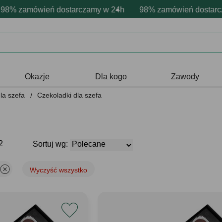
rsonalizacja produktów
wne emocje - zawsze udane prezenty
zamówień dostarczamy w 24h
Profesjonalna i darmowa personaliz
98% zamówień dostarczamy
Prezentujemy pozyty
Okazje
Dla kogo
Zawody
la szefa
Czekoladki dla szefa
2
Sortuj wg:
Wyczyść wszystko