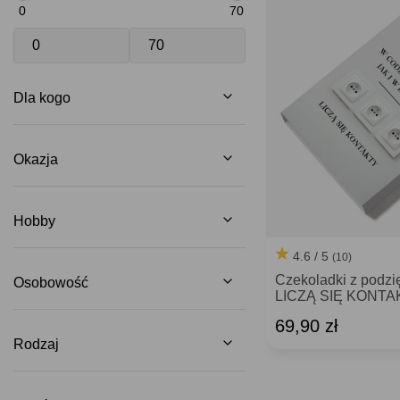
0
70
Dla kogo
Okazja
Hobby
4.6 / 5
(10)
Czekoladki z podzi
Osobowość
LICZĄ SIĘ KONTA
69,90 zł
Rodzaj