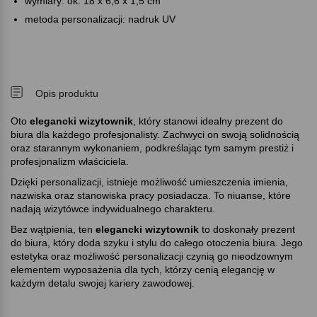
wymiary: ok. 18 x 6,6 x 1,5 cm
metoda personalizacji: nadruk UV
Opis produktu
Oto
elegancki wizytownik
, który stanowi idealny prezent do
biura dla każdego profesjonalisty. Zachwyci on swoją solidnością
oraz starannym wykonaniem, podkreślając tym samym prestiż i
profesjonalizm właściciela.
Dzięki personalizacji, istnieje możliwość umieszczenia imienia,
nazwiska oraz stanowiska pracy posiadacza. To niuanse, które
nadają wizytówce indywidualnego charakteru.
Bez wątpienia, ten
elegancki wizytownik
to doskonały prezent
do biura, który doda szyku i stylu do całego otoczenia biura. Jego
estetyka oraz możliwość personalizacji czynią go nieodzownym
elementem wyposażenia dla tych, którzy cenią elegancję w
każdym detalu swojej kariery zawodowej.