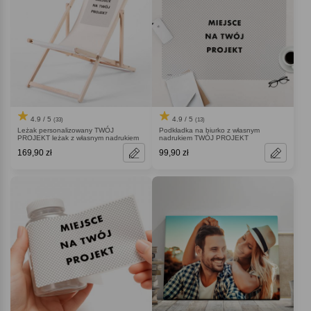
4.9 / 5
4.9 / 5
(33)
(13)
Leżak personalizowany TWÓJ
Podkładka na biurko z własnym
PROJEKT leżak z własnym nadrukiem
nadrukiem TWÓJ PROJEKT
169,90 zł
99,90 zł