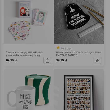
2.0 / 5
(1)
Zestaw kart do gry ART GENIUS
Personalizowana kartka dla zięcia NOW
prezent dla artystycznej duszy
I'M YOUR FATHER
69,90 zł
39,90 zł