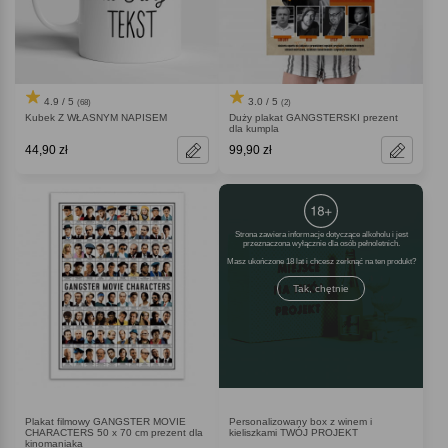
4.9 / 5
3.0 / 5
(68)
(2)
Kubek Z WŁASNYM NAPISEM
Duży plakat GANGSTERSKI prezent
dla kumpla
44,90 zł
99,90 zł
Strona zawiera informacje dotyczące alkoholu i jest
przeznaczona wyłącznie dla osób pełnoletnich.
Masz ukończone 18 lat i chcesz zerknąć na ten produkt
Tak, chętnie
Plakat filmowy GANGSTER MOVIE
Personalizowany box z winem i
CHARACTERS 50 x 70 cm prezent dla
kieliszkami TWÓJ PROJEKT
kinomaniaka