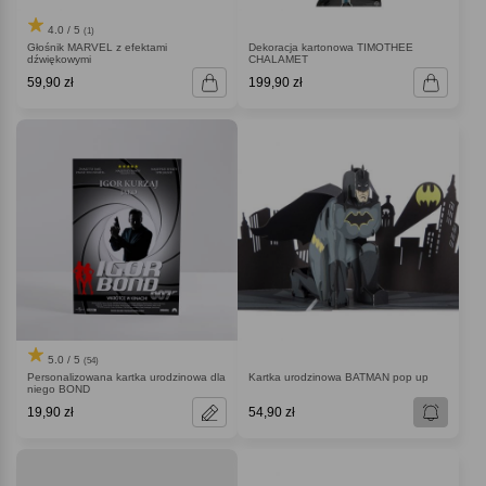
4.0 / 5
(1)
Głośnik MARVEL z efektami
Dekoracja kartonowa TIMOTHEE
dźwiękowymi
CHALAMET
59,90 zł
199,90 zł
5.0 / 5
(54)
Personalizowana kartka urodzinowa dla
Kartka urodzinowa BATMAN pop up
niego BOND
19,90 zł
54,90 zł