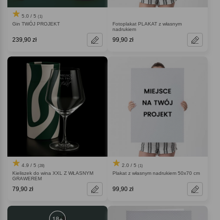
5.0 / 5
(1)
Gin TWÓJ PROJEKT
Fotoplakat PLAKAT z własnym
nadrukiem
239,90 zł
99,90 zł
4.9 / 5
2.0 / 5
(28)
(1)
Kieliszek do wina XXL Z WŁASNYM
Plakat z własnym nadrukiem 50x70 cm
GRAWEREM
79,90 zł
99,90 zł