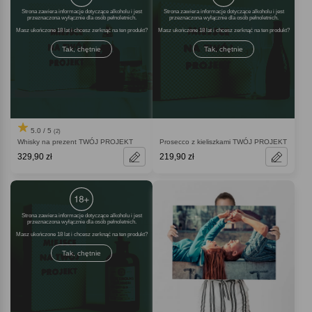
Strona zawiera informacje dotyczące alkoholu i jest
Strona zawiera informacje dotyczące alkoholu i jest
przeznaczona wyłącznie dla osób pełnoletnich.
przeznaczona wyłącznie dla osób pełnoletnich.
Masz ukończone 18 lat i chcesz zerknąć na ten produkt
Masz ukończone 18 lat i chcesz zerknąć na ten produkt
Tak, chętnie
Tak, chętnie
5.0 / 5
(2)
Whisky na prezent TWÓJ PROJEKT
Prosecco z kieliszkami TWÓJ PROJEKT
329,90 zł
219,90 zł
Strona zawiera informacje dotyczące alkoholu i jest
przeznaczona wyłącznie dla osób pełnoletnich.
Masz ukończone 18 lat i chcesz zerknąć na ten produkt
Tak, chętnie