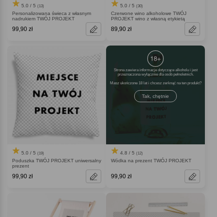
5.0 / 5
5.0 / 5
(13)
(30)
Personalizowana świeca z własnym
Czerwone wino alkoholowe TWÓJ
nadrukiem TWÓJ PROJEKT
PROJEKT wino z własną etykietą
99,90 zł
89,90 zł
Strona zawiera informacje dotyczące alkoholu i jest
przeznaczona wyłącznie dla osób pełnoletnich.
Masz ukończone 18 lat i chcesz zerknąć na ten produkt
Tak, chętnie
5.0 / 5
4.8 / 5
(19)
(12)
Poduszka TWÓJ PROJEKT uniwersalny
Wódka na prezent TWÓJ PROJEKT
prezent
99,90 zł
99,90 zł