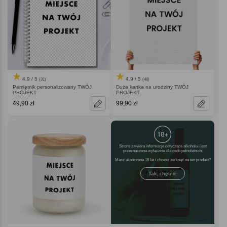
4.9 / 5
4.9 / 5
(31)
(46)
Pamiętnik personalizowany TWÓJ
Duża kartka na urodziny TWÓJ
PROJEKT
PROJEKT
49,90 zł
99,90 zł
Strona zawiera informacje dotyczące alkoholu i jest
przeznaczona wyłącznie dla osób pełnoletnich.
Masz ukończone 18 lat i chcesz zerknąć na ten produkt
Tak, chętnie