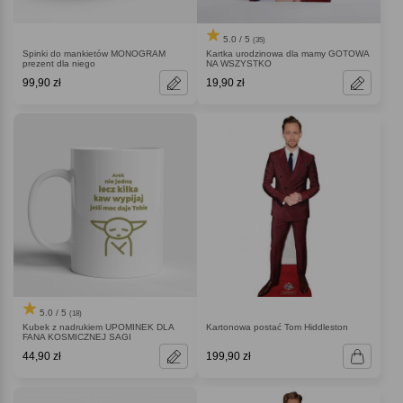
5.0 / 5
(35)
Spinki do mankietów MONOGRAM
Kartka urodzinowa dla mamy GOTOWA
prezent dla niego
NA WSZYSTKO
99,90 zł
19,90 zł
5.0 / 5
(18)
Kubek z nadrukiem UPOMINEK DLA
Kartonowa postać Tom Hiddleston
FANA KOSMICZNEJ SAGI
44,90 zł
199,90 zł