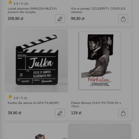
4.9 / 5
(10)
Leżak plażowy GWIAZDA MUZYKI
Gra w pamięć CELEBRITY COUPLES
prezent dla muzyka
memory
209,90 zł
99,90 zł
4.8 / 5
(6)
Kartka dla aktora KLAPS FILMOWY
Plakat filmowy PULP FICTION 50 x
70cm
39,90 zł
129 zł