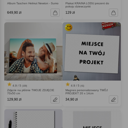
Album Taschen Helmut Newton - Sumo
Plakat KRAINA LODU prezent do
pokoju dziewczynki
649,90 zł
129 zł
4.9 / 5
4.9 / 5
(100)
(41)
Zdjęcie na płótnie TWOJE ZDJĘCIE
Magnes personalizowany TWÓJ
70x50 cm
PROJEKT 20 x 14cm
129,90 zł
34,90 zł