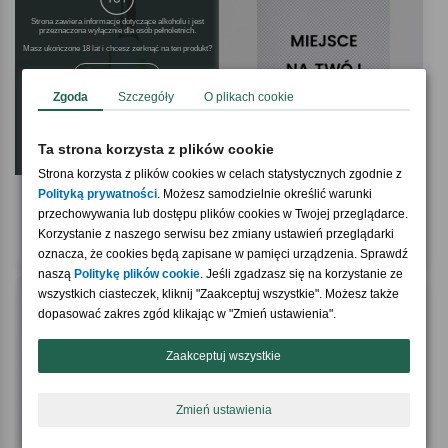
Strona zawiera informacje dotyczące alkoholu i jest
przeznaczona wyłącznie dla osób pełnoletnich.
Masz ukończone 18 lat i chcesz zerknąć na ten produkt
Tak, chętnie
Zgoda
Szczegóły
O plikach cookie
Ta strona korzysta z plików cookie
Strona korzysta z plików cookies w celach statystycznych zgodnie z
Polityką prywatności
5.0 / 5
. Możesz samodzielnie określić warunki
4.9 / 5
(9)
(436)
Białe wino na prezent TWÓJ PROJEKT
Kartka TWOJA KARTKA
przechowywania lub dostępu plików cookies w Twojej przeglądarce.
wino z własną etykietą
Korzystanie z naszego serwisu bez zmiany ustawień przeglądarki
89,90 zł
19,90 zł
oznacza, że cookies będą zapisane w pamięci urządzenia. Sprawdź
naszą
Politykę plików cookie
. Jeśli zgadzasz się na korzystanie ze
wszystkich ciasteczek, kliknij "Zaakceptuj wszystkie". Możesz także
dopasować zakres zgód klikając w "Zmień ustawienia".
Zaakceptuj wszystkie
Zmień ustawienia