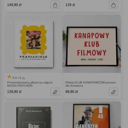
149,90 zł
129 zł
5.0 / 5
(1)
Personalizowany album na zdjęcia
Plakat KLUB KANAPOWCÓW prezent
NASZA PRZYJAŹŃ
dla domatora
139,90 zł
99,90 zł