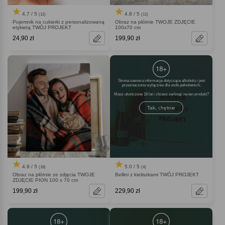
4.7 / 5
4.8 / 5
(12)
(11)
Pojemnik na cukierki z personalizowaną
Obraz na płótnie TWOJE ZDJĘCIE
etykietą TWÓJ PROJEKT
100x70 cm
24,90 zł
199,90 zł
Strona zawiera informacje dotyczące alkoholu i jest
przeznaczona wyłącznie dla osób pełnoletnich.
Masz ukończone 18 lat i chcesz zerknąć na ten produkt
Tak, chętnie
4.9 / 5
5.0 / 5
(18)
(4)
Obraz na płótnie ze zdjęcia TWOJE
Bellini z kieliszkami TWÓJ PROJEKT
ZDJĘCIE PION 100 x 70 cm
199,90 zł
229,90 zł