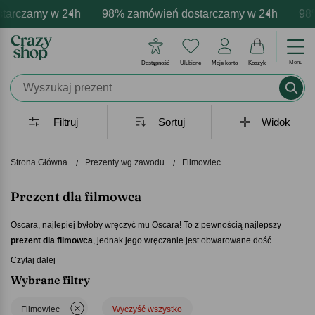
amy w 24h
personalizacja produktów
emocje - zawsze udane prezenty
98% zamówień dostarczamy w 24h
Profesjonalna i darmowa persona
Prezentujemy pozytywne 
98% zamó
Menu
Dostępność
Ulubione
Moje konto
Koszyk
Filtruj
Sortuj
Widok
Strona Główna
Prezenty wg zawodu
Filmowiec
Prezent dla filmowca
Oscara, najlepiej byłoby wręczyć mu Oscara! To z pewnością najlepszy
prezent dla filmowca
, jednak jego wręczanie jest obwarowane dość
rygorystycznymi regułami. Na szczęście na tym wcale nie kończą się
Czytaj dalej
możliwości – i bynajmniej nie mamy na myśli kolejnych nagród
Wybrane filtry
przyznawanych przez mniej lub bardziej prestiżowe akademie. Postaw na
personalizowany
prezent dla filmowca
z Crazyshop.pl – i miej pewność, że
Filmowiec
Wyczyść wszystko