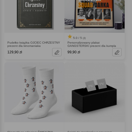
5.0 / 5
(2)
Pudełko książka OJCIEC CHRZESTNY
Personalizowany plakat
prezent dla kinomaniaka
GANGSTERSKI prezent dla kumpla
129,90 zł
99,90 zł