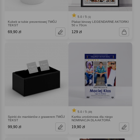
5.0 / 5
(1)
Kubek w tubie prezentowej TWÓJ
Plakat kinowy LEGENDARNE AKTORKI
TEKST
50 x 70cm
69,90 zł
129 zł
5.0 / 5
(20)
Spinki do mankietów z grawerem TWÓJ
Kartka urodzinowa dla niego
TEKST
NOMINACJA DLA AKTORA
99,90 zł
19,90 zł