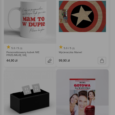
5.0 / 5
5.0 / 5
(1)
(1)
Personalizowany kubek NIE
Wycieraczka Marvel
PRZEJMUJĘ SIĘ
44,90 zł
99,90 zł