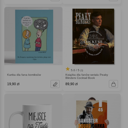
5.0 / 5
(1)
Kartka dla fana komiksów
Książka dla fanów serialu Peaky
Blinders Cocktail Book
19,90 zł
89,90 zł