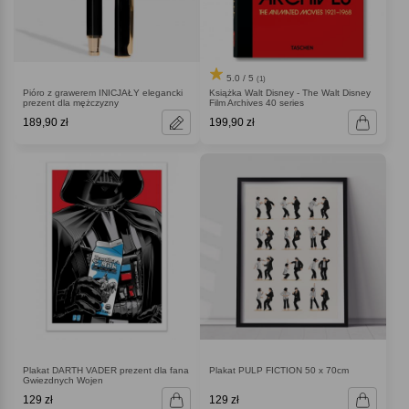
5.0 / 5
(1)
Pióro z grawerem INICJAŁY elegancki
Książka Walt Disney - The Walt Disney
prezent dla mężczyzny
Film Archives 40 series
189,90 zł
199,90 zł
Plakat DARTH VADER prezent dla fana
Plakat PULP FICTION 50 x 70cm
Gwiezdnych Wojen
129 zł
129 zł