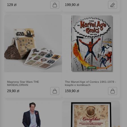
129 zł
199,90 zł
Magnesy Star Wars THE
The Marvel Age of Comics 1961-1978 -
MANDALORIAN
książki o komiksach
29,90 zł
159,90 zł