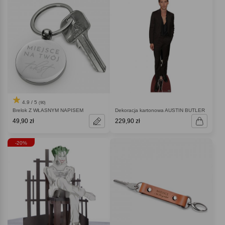
4.9 / 5
(90)
Brelok Z WŁASNYM NAPISEM
Dekoracja kartonowa AUSTIN BUTLER
49,90 zł
229,90 zł
-20%