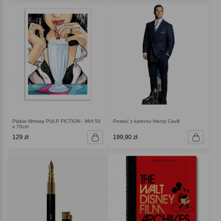
Plakat filmowy PULP FICTION - MIA 50
Postać z kartonu Henry Cavill
x 70cm
129 zł
199,90 zł