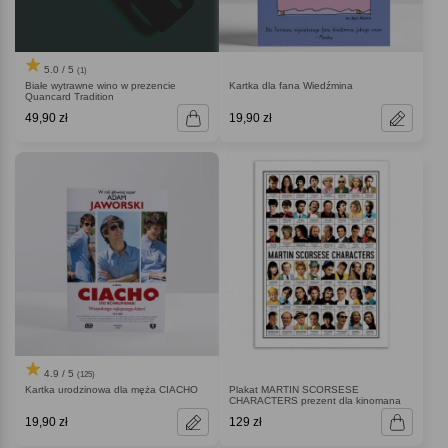
5.0 / 5
(1)
Białe wytrawne wino w prezencie
Kartka dla fana Wiedźmina
Quancard Tradition
49,90 zł
19,90 zł
4.9 / 5
(125)
Kartka urodzinowa dla męża CIACHO
Plakat MARTIN SCORSESE
CHARACTERS prezent dla kinomana
19,90 zł
129 zł