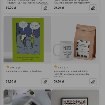
Skarpetki ze zdjęciem ŚMIESZNY
Spinki do mankietów z grawerem
PREZENT DLA WSPÓŁPRACOWNIKA
INICJAŁY prezent dla mężczyzny
89,90 zł
99,90 zł
5.0 / 5
4.8 / 5
(2)
(4)
Kartka dla fana Władcy Pierścieni
Kawa mielona i kubek WŁASNY
NADRUK zestaw prezentowy dla
kawosza
19,90 zł
69,90 zł