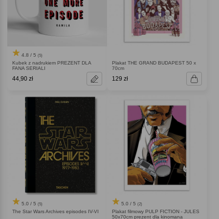
4.8 / 5
(5)
Kubek z nadrukiem PREZENT DLA
Plakat THE GRAND BUDAPEST 50 x
FANA SERIALI
70cm
44,90 zł
129 zł
5.0 / 5
5.0 / 5
(5)
(2)
The Star Wars Archives episodes IV-VI
Plakat filmowy PULP FICTION - JULES
50x70cm prezent dla kinomana