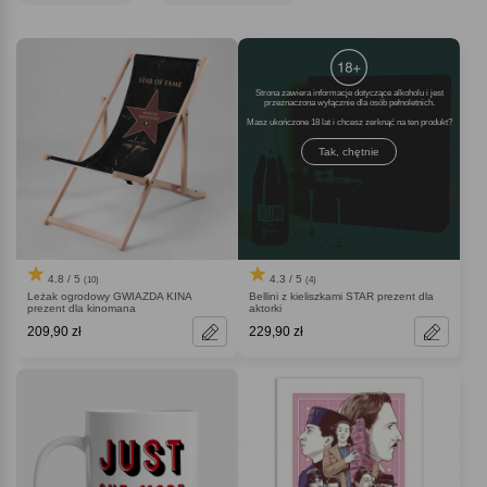
ucieszy obdarowanego wcale nie mniej niż Oscar. Pomysłowy, oryginalny,
tematyczny i osobisty. Twój podarunek będzie jak najlepsze kinowe dzieło!
Strona zawiera informacje dotyczące alkoholu i jest
przeznaczona wyłącznie dla osób pełnoletnich.
Masz ukończone 18 lat i chcesz zerknąć na ten produkt
Tak, chętnie
4.8 / 5
4.3 / 5
(10)
(4)
Leżak ogrodowy GWIAZDA KINA
Bellini z kieliszkami STAR prezent dla
prezent dla kinomana
aktorki
209,90 zł
229,90 zł