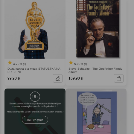
4.7 / 5
5.0 / 5
(3)
(1)
Duża kartka dla męża STATUETKA NA
Steve Schapiro - The Godfather Family
PREZENT
Album
99,90 zł
169,90 zł
Strona zawiera informacje dotyczące alkoholu i jest
przeznaczona wyłącznie dla osób pełnoletnich.
Masz ukończone 18 lat i chcesz zerknąć na ten produkt
Tak, chętnie