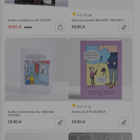
4.5 / 5
(28)
Kartka rozkładana 3D JOKER
Skórzany brelok WŁASNY PROJEKT
39,92 zł
59,90 zł
49,90 zł
5.0 / 5
(1)
Kartka urodzinowa dla miłośnika
Kartka DLA FILMOWCA
TEATRU
19,90 zł
19,90 zł