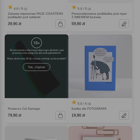
4.0 / 5
5.0 / 5
(1)
(1)
Zabawa imprezowa FACE COASTERS
Personalizowana podkładka pod mysz
podkładki pod szklanki
Z IMIENIEM beżowa
39,90 zł
59,90 zł
Strona zawiera informacje dotyczące alkoholu i jest
przeznaczona wyłącznie dla osób pełnoletnich.
Masz ukończone 18 lat i chcesz zerknąć na ten produkt
Tak, chętnie
5.0 / 5
(3)
Prosecco Col Santago
Kartka dla FOTOGRAFA
79,90 zł
19,90 zł