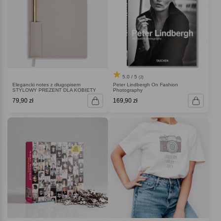
5.0 / 5
(2)
Elegancki notes z długopisem
Peter Lindbergh On Fashion
STYLOWY PREZENT DLA KOBIETY
Photography
79,90 zł
169,90 zł