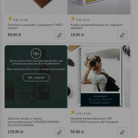
4.8 / 5
5.0 / 5
(15)
(7)
Pendrive w pudełku z grawerem TWÓJ
Kartka personalizowana ze zdjęciem
TEKST
APARAT
89,90 zł
19,90 zł
Strona zawiera informacje dotyczące alkoholu i jest
przeznaczona wyłącznie dla osób pełnoletnich.
Masz ukończone 18 lat i chcesz zerknąć na ten produkt
Tak, chętnie
4.9 / 5
(22)
Szkocka whisky z kartką
Notatnik personalizowany B5
personalizowaną PODZIĘKOWANIA
FOTOGRAF prezent dla fotografa
DLA FOTOGRAFA
229,90 zł
59,90 zł