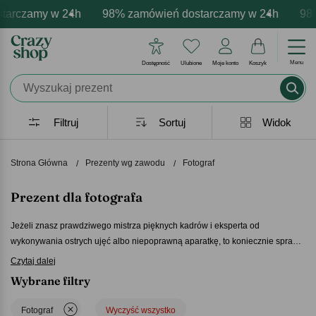
amy w 24h
 personalizacja produktów
 emocje - zawsze udane prezenty
98% zamówień dostarczamy w 24h
Profesjonalna i darmowa persona
Prezentujemy pozytywne 
98% zamó
Menu
Dostępność
Ulubione
Moje konto
Koszyk
Filtruj
Sortuj
Widok
Strona Główna
Prezenty wg zawodu
Fotograf
Prezent dla fotografa
Jeżeli znasz prawdziwego mistrza pięknych kadrów i eksperta od
wykonywania ostrych ujęć albo niepoprawną aparatkę, to koniecznie spraw
im odpowiedni
prezent dla fotografa
. Nie ma wątpliwości, że każdy
Czytaj dalej
prawdziwy paparazzi ma wyostrzone zmysły i ceni sobie oryginalność,
Wybrane filtry
dlatego podaruj mu coś specjalnego. Nasze pomysły na prezent dla
fotografa to nietuzinkowe artykuły, które zachęcą obdarowanego do dalszego
Fotograf
Wyczyść wszystko