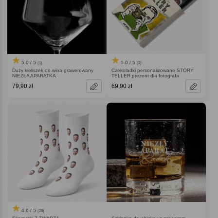
5.0 / 5
5.0 / 5
(1)
(3)
Duży kieliszek do wina grawerowany
Czekoladki personalizowane STORY
NIEZŁA APARATKA
TELLER prezent dla fotografa
79,90 zł
69,90 zł
4.6 / 5
(28)