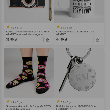
4.9 / 5
5.0 / 5
(15)
(10)
Kartka z życzeniami NIEZŁY Z CIEBIE
Kubek fotografa ŻYCIE JEST JAK
APARAT upominek dla fotografa
APARAT
39,90 zł
44,90 zł
4.9 / 5
5.0 / 5
(20)
(2)
Śmieszne skarpetki dla fotografa FOTO
Brelok z inicjałami UPOMINEK DLA
prezent dla fotografa
FOTOGRAFA