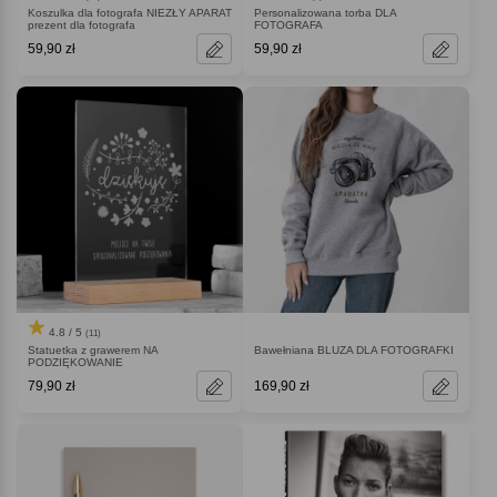
Koszulka dla fotografa NIEZŁY APARAT
Personalizowana torba DLA
prezent dla fotografa
FOTOGRAFA
59,90 zł
59,90 zł
4.8 / 5
(11)
Statuetka z grawerem NA
Bawełniana BLUZA DLA FOTOGRAFKI
PODZIĘKOWANIE
79,90 zł
169,90 zł