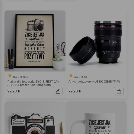
pstrykania i dzielenia się pięknymi ujęciami. Wybierz swój idealny
prezent
dla fotografa
i podaruj ulubionemu miłośnikowi pstrykania coś, na co
naprawdę zasługuje.
Uśmiech!
5.0 / 5
4.9 / 5
(144)
(9)
Plakat dla fotografa ŻYCIE JEST JAK
Antygrawitacyjny KUBEK OBIEKTYW
APARAT prezent dla fotogarafa
99,90 zł
79,90 zł