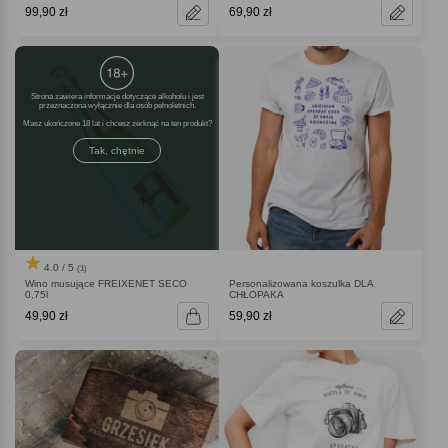
99,90 zł
69,90 zł
Strona zawiera informacje dotyczące alkoholu i jest
przeznaczona wyłącznie dla osób pełnoletnich.
Masz ukończone 18 lat i chcesz zerknąć na ten produkt
Tak, chętnie
4.0 / 5
(1)
Wino musujące FREIXENET SECO
Personalizowana koszulka DLA
0,75l
CHŁOPAKA
49,90 zł
59,90 zł