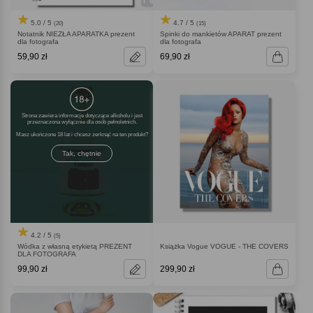
5.0 / 5
4.7 / 5
(20)
(15)
Notatnik NIEZŁA APARATKA prezent
Spinki do mankietów APARAT prezent
dla fotografa
dla fotografa
59,90 zł
69,90 zł
Strona zawiera informacje dotyczące alkoholu i jest
przeznaczona wyłącznie dla osób pełnoletnich.
Masz ukończone 18 lat i chcesz zerknąć na ten produkt
Tak, chętnie
4.2 / 5
(5)
Wódka z własną etykietą PREZENT
Książka Vogue VOGUE - THE COVERS
DLA FOTOGRAFA
99,90 zł
299,90 zł