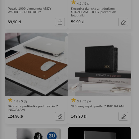
4.6 / 5
(7)
Puzzle 1000 elementów ANDY
Koszulka damska z nadrukiem
WARHOL - PORTRETY
STRZELAM FOCHY prezent dla
fotografki
69,90 zł
59,90 zł
4.8 / 5
3.2 / 5
(6)
(10)
Skórzana podkładka pod myszkę Z
Skórzany męski portfel Z INICJAŁAMI
INICJAŁAMI
124,90 zł
149,90 zł