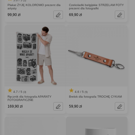
5.0 / 5
(2)
Plakat ŻYJĘ KOLOROWO prezent dla
Czekoladki belgijskie STRZELAM FOTY
artysty
prezent dla fotografki
99,90 zł
69,90 zł
4.7 / 5
4.6 / 5
(3)
(5)
Ręcznik dla fotografa APARATY
Brelok dla fotografa TROCHĘ CYKAM
FOTOGRAFICZNE
169,90 zł
59,90 zł