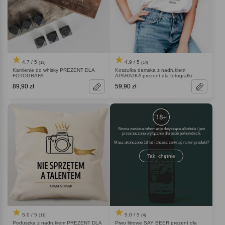
4.7 / 5
4.9 / 5
(13)
(14)
Kamienie do whisky PREZENT DLA
Koszulka damska z nadrukiem
FOTOGRAFA
APARATKA prezent dla fotografki
89,90 zł
59,90 zł
Strona zawiera informacje dotyczące alkoholu i jest
przeznaczona wyłącznie dla osób pełnoletnich.
Masz ukończone 18 lat i chcesz zerknąć na ten produkt
Tak, chętnie
5.0 / 5
5.0 / 5
(11)
(4)
Poduszka z nadrukiem PREZENT DLA
Piwo litrowe SAY BEER prezent dla