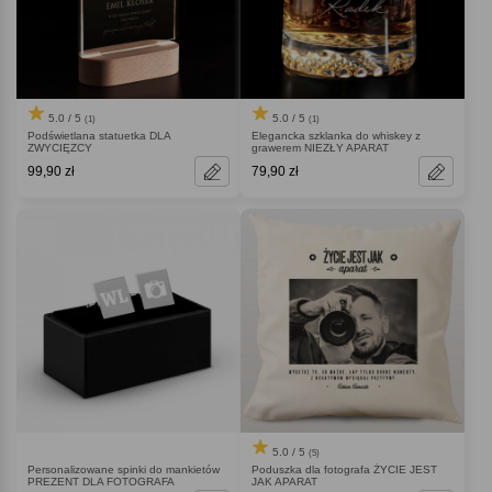
5.0 / 5
5.0 / 5
(1)
(1)
Podświetlana statuetka DLA
Elegancka szklanka do whiskey z
ZWYCIĘZCY
grawerem NIEZŁY APARAT
99,90 zł
79,90 zł
5.0 / 5
(5)
Personalizowane spinki do mankietów
Poduszka dla fotografa ŻYCIE JEST
PREZENT DLA FOTOGRAFA
JAK APARAT