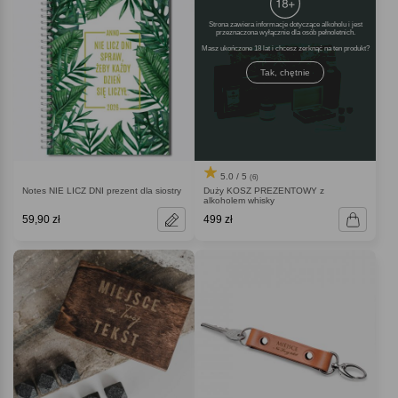
Strona zawiera informacje dotyczące alkoholu i jest
przeznaczona wyłącznie dla osób pełnoletnich.
Masz ukończone 18 lat i chcesz zerknąć na ten produkt
Tak, chętnie
5.0 / 5
(6)
Notes NIE LICZ DNI prezent dla siostry
Duży KOSZ PREZENTOWY z
alkoholem whisky
59,90 zł
499 zł