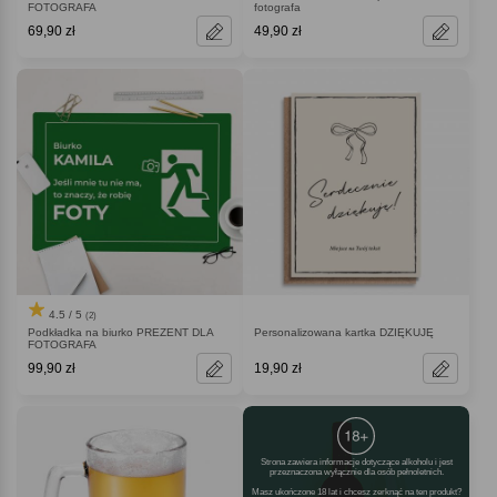
FOTOGRAFA
fotografa
69,90 zł
49,90 zł
4.5 / 5
(2)
Podkładka na biurko PREZENT DLA
Personalizowana kartka DZIĘKUJĘ
FOTOGRAFA
99,90 zł
19,90 zł
Strona zawiera informacje dotyczące alkoholu i jest
przeznaczona wyłącznie dla osób pełnoletnich.
Masz ukończone 18 lat i chcesz zerknąć na ten produkt