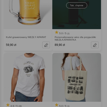
Tak, chętnie
5.0 / 5
(1)
Kufel grawerowany NIEZŁY APARAT
Personalizowane wino dla przyjaciółki
NIEZŁA APARATKA
59,90 zł
89,90 zł
4.9 / 5
5.0 / 5
(30)
(1)