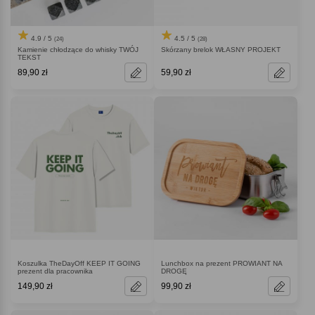
4.9 / 5
4.5 / 5
(24)
(28)
Kamienie chłodzące do whisky TWÓJ
Skórzany brelok WŁASNY PROJEKT
TEKST
89,90 zł
59,90 zł
Koszulka TheDayOff KEEP IT GOING
Lunchbox na prezent PROWIANT NA
prezent dla pracownika
DROGĘ
149,90 zł
99,90 zł