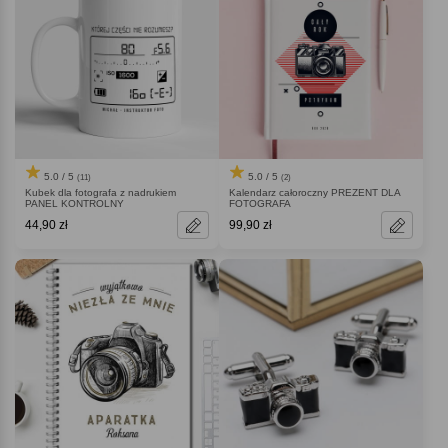
5.0 / 5
5.0 / 5
(11)
(2)
Kubek dla fotografa z nadrukiem
Kalendarz całoroczny PREZENT DLA
PANEL KONTROLNY
FOTOGRAFA
44,90 zł
99,90 zł