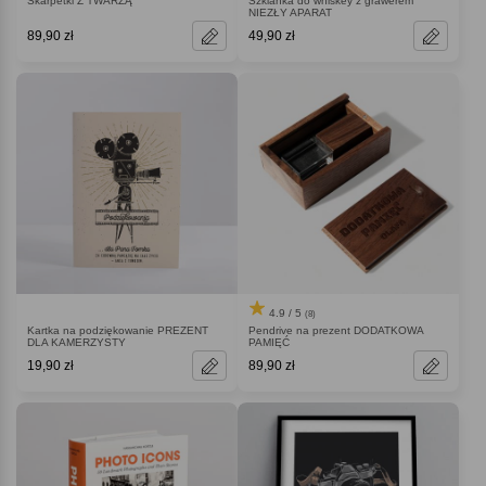
Skarpetki Z TWARZĄ
Szklanka do whiskey z grawerem
NIEZŁY APARAT
89,90 zł
49,90 zł
4.9 / 5
(8)
Kartka na podziękowanie PREZENT
Pendrive na prezent DODATKOWA
DLA KAMERZYSTY
PAMIĘĆ
19,90 zł
89,90 zł