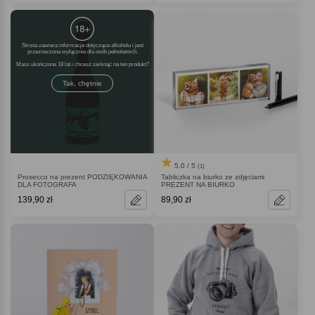
Strona zawiera informacje dotyczące alkoholu i jest
przeznaczona wyłącznie dla osób pełnoletnich.
Masz ukończone 18 lat i chcesz zerknąć na ten produkt
Tak, chętnie
5.0 / 5
(1)
Prosecco na prezent PODZIĘKOWANIA
Tabliczka na biurko ze zdjęciami
DLA FOTOGRAFA
PREZENT NA BIURKO
139,90 zł
89,90 zł