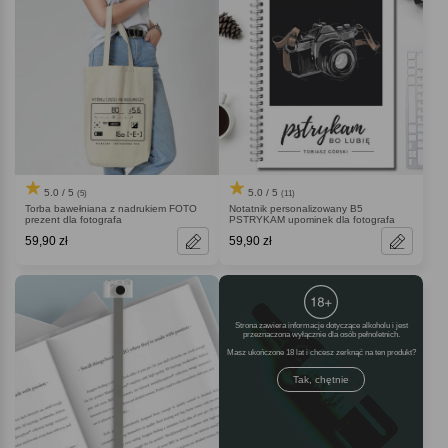
5.0 / 5
5.0 / 5
(5)
(11)
Torba bawełniana z nadrukiem FOTO
Notatnik personalizowany B5
prezent dla fotografa
PSTRYKAM upominek dla fotografa
59,90 zł
59,90 zł
Strona zawiera informacje dotyczące alkoholu i jest
przeznaczona wyłącznie dla osób pełnoletnich.
Masz ukończone 18 lat i chcesz zerknąć na ten produkt
Tak, chętnie