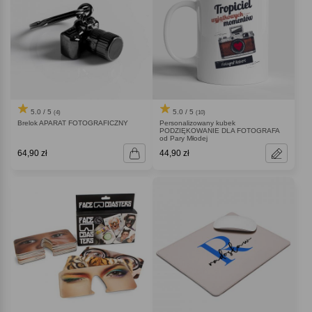
5.0 / 5
5.0 / 5
(4)
(10)
Brelok APARAT FOTOGRAFICZNY
Personalizowany kubek
PODZIĘKOWANIE DLA FOTOGRAFA
od Pary Młodej
64,90 zł
44,90 zł