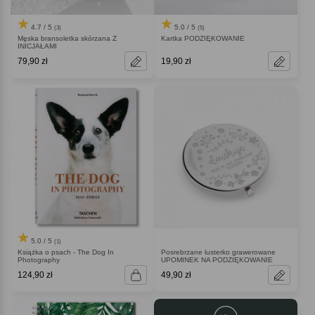
4.7 / 5
5.0 / 5
(3)
(5)
Męska bransoletka skórzana Z
Kartka PODZIĘKOWANIE
INICJAŁAMI
79,90 zł
19,90 zł
5.0 / 5
(1)
Książka o psach - The Dog In
Posrebrzane lusterko grawerowane
Photography
UPOMINEK NA PODZIĘKOWANIE
124,90 zł
49,90 zł