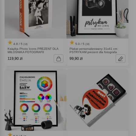
4.8 / 5
5.0 / 5
(13)
(10)
Książka Photo Icons PREZENT DLA
Plakat personalizowany 31x41 cm
MIŁOŚNIKA FOTOGRAFII
PSTRYKAM prezent dla fotografa
119,90 zł
99,90 zł