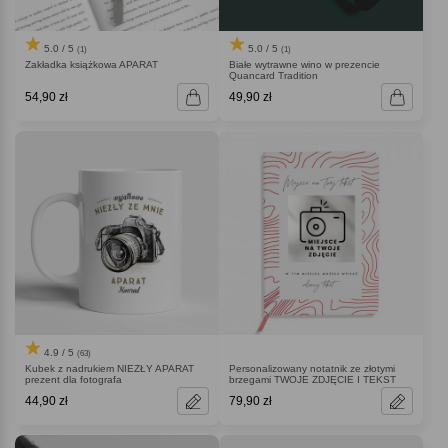
5.0 / 5
5.0 / 5
(1)
(1)
Zakładka książkowa APARAT
Białe wytrawne wino w prezencie
Quancard Tradition
54,90 zł
49,90 zł
4.9 / 5
(63)
Kubek z nadrukiem NIEZŁY APARAT
Personalizowany notatnik ze złotymi
prezent dla fotografa
brzegami TWOJE ZDJĘCIE I TEKST
44,90 zł
79,90 zł