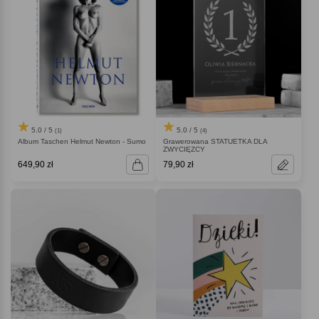
5.0 / 5
5.0 / 5
(1)
(4)
Album Taschen Helmut Newton - Sumo
Grawerowana STATUETKA DLA
ZWYCIĘZCY
649,90 zł
79,90 zł