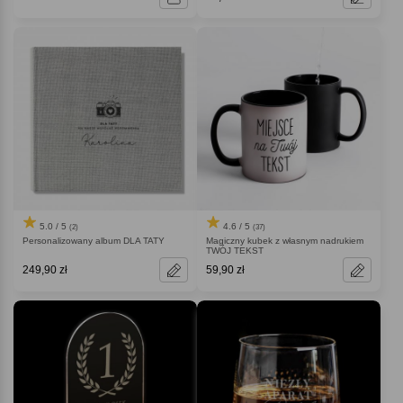
5.0 / 5
4.6 / 5
(2)
(37)
Personalizowany album DLA TATY
Magiczny kubek z własnym nadrukiem
TWÓJ TEKST
249,90 zł
59,90 zł