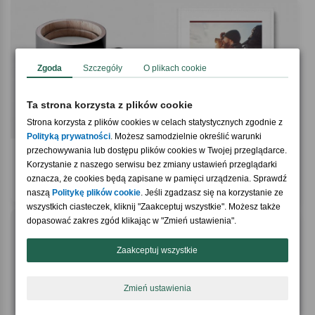
Zgoda
Szczegóły
O plikach cookie
Ta strona korzysta z plików cookie
Strona korzysta z plików cookies w celach statystycznych zgodnie z
Polityką prywatności
. Możesz samodzielnie określić warunki
przechowywania lub dostępu plików cookies w Twojej przeglądarce.
5.0 / 5
5.0 / 5
(2)
(7)
Grawerowana świeca z własnym
Album na zdjęcia OBIEKTYWNIE
Korzystanie z naszego serwisu bez zmiany ustawień przeglądarki
napisem TWÓJ TEKST
prezent dla fotografa profesjonalisty
oznacza, że cookies będą zapisane w pamięci urządzenia. Sprawdź
149,90 zł
139,90 zł
naszą
Politykę plików cookie
. Jeśli zgadzasz się na korzystanie ze
wszystkich ciasteczek, kliknij "Zaakceptuj wszystkie". Możesz także
dopasować zakres zgód klikając w "Zmień ustawienia".
Zaakceptuj wszystkie
Zmień ustawienia