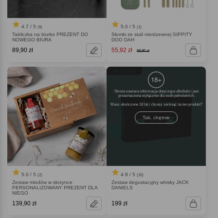
4.7 / 5
5.0 / 5
(6)
(1)
Tabliczka na biurko PREZENT DO
Słomki ze stali nierdzewnej SIPPITY
NOWEGO BIURA
DOO DAH
89,90 zł
55,92 zł
69,90 zł
Polecany
Strona zawiera informacje dotyczące alkoholu i jest
przeznaczona wyłącznie dla osób pełnoletnich.
Masz ukończone 18 lat i chcesz zerknąć na ten produkt
Tak, chętnie
5.0 / 5
4.8 / 5
(2)
(10)
Zestaw miodów w skrzynce
Zestaw degustacyjny whisky JACK
PERSONALIZOWANY PREZENT DLA
DANIELS
NIEGO
139,90 zł
199 zł