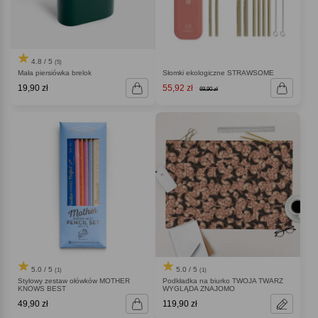
4.8 / 5
(5)
Mała piersiówka brelok
Słomki ekologiczne STRAWSOME
19,90 zł
55,92 zł
69,90 zł
5.0 / 5
5.0 / 5
(1)
(1)
Stylowy zestaw ołówków MOTHER
Podkładka na biurko TWOJA TWARZ
KNOWS BEST
WYGLĄDA ZNAJOMO
49,90 zł
119,90 zł