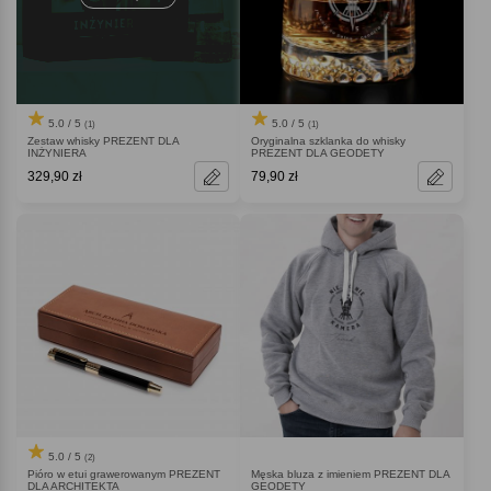
5.0 / 5
5.0 / 5
(1)
(1)
Zestaw whisky PREZENT DLA
Oryginalna szklanka do whisky
INŻYNIERA
PREZENT DLA GEODETY
329,90 zł
79,90 zł
5.0 / 5
(2)
Pióro w etui grawerowanym PREZENT
Męska bluza z imieniem PREZENT DLA
DLA ARCHITEKTA
GEODETY