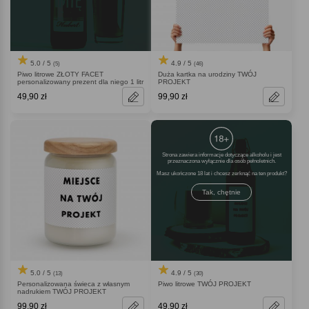
5.0 / 5
4.9 / 5
(5)
(46)
Piwo litrowe ZŁOTY FACET
Duża kartka na urodziny TWÓJ
personalizowany prezent dla niego 1 litr
PROJEKT
49,90 zł
99,90 zł
Strona zawiera informacje dotyczące alkoholu i jest
przeznaczona wyłącznie dla osób pełnoletnich.
Masz ukończone 18 lat i chcesz zerknąć na ten produkt
Tak, chętnie
5.0 / 5
4.9 / 5
(13)
(30)
Personalizowana świeca z własnym
Piwo litrowe TWÓJ PROJEKT
nadrukiem TWÓJ PROJEKT
99,90 zł
49,90 zł