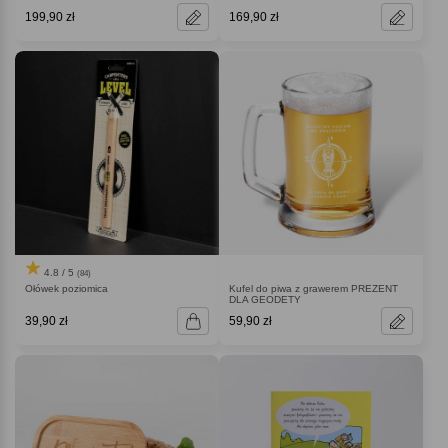
199,90 zł
169,90 zł
4.8 / 5
(84)
Ołówek poziomica
Kufel do piwa z grawerem PREZENT
DLA GEODETY
39,90 zł
59,90 zł