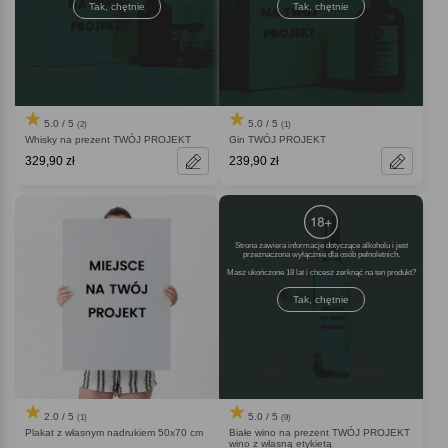
Tak, chętnie
Tak, chętnie
5.0 / 5
5.0 / 5
(2)
(1)
Whisky na prezent TWÓJ PROJEKT
Gin TWÓJ PROJEKT
329,90 zł
239,90 zł
Strona zawiera informacje dotyczące alkoholu i jest
przeznaczona wyłącznie dla osób pełnoletnich.
Masz ukończone 18 lat i chcesz zerknąć na ten produkt
Tak, chętnie
2.0 / 5
5.0 / 5
(1)
(9)
Plakat z własnym nadrukiem 50x70 cm
Białe wino na prezent TWÓJ PROJEKT
wino z własną etykietą