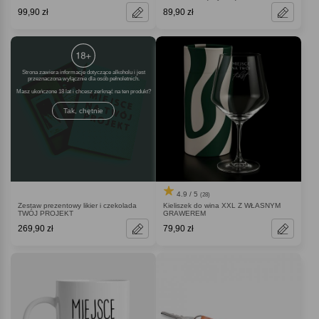
99,90 zł
89,90 zł
Strona zawiera informacje dotyczące alkoholu i jest
przeznaczona wyłącznie dla osób pełnoletnich.
Masz ukończone 18 lat i chcesz zerknąć na ten produkt
Tak, chętnie
4.9 / 5
(28)
Zestaw prezentowy likier i czekolada
Kieliszek do wina XXL Z WŁASNYM
TWÓJ PROJEKT
GRAWEREM
269,90 zł
79,90 zł