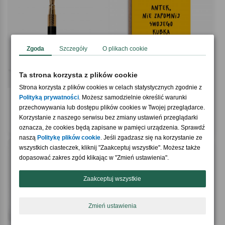
Zgoda
Szczegóły
O plikach cookie
Ta strona korzysta z plików cookie
Strona korzysta z plików cookies w celach statystycznych zgodnie z
Polityką prywatności
. Możesz samodzielnie określić warunki
Wieczne pióro z grawerem PREZENT
Kartka na odejśćie z pracy ZDRAJCA
przechowywania lub dostępu plików cookies w Twojej przeglądarce.
DLA PANI INŻYNIER
Korzystanie z naszego serwisu bez zmiany ustawień przeglądarki
189,90 zł
19,90 zł
oznacza, że cookies będą zapisane w pamięci urządzenia. Sprawdź
naszą
Politykę plików cookie
. Jeśli zgadzasz się na korzystanie ze
wszystkich ciasteczek, kliknij "Zaakceptuj wszystkie". Możesz także
dopasować zakres zgód klikając w "Zmień ustawienia".
Zaakceptuj wszystkie
Zmień ustawienia