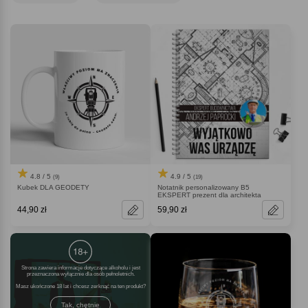
4.8 / 5
4.9 / 5
(9)
(19)
Kubek DLA GEODETY
Notatnik personalizowany B5
EKSPERT prezent dla architekta
44,90 zł
59,90 zł
Strona zawiera informacje dotyczące alkoholu i jest
przeznaczona wyłącznie dla osób pełnoletnich.
Masz ukończone 18 lat i chcesz zerknąć na ten produkt
Tak, chętnie