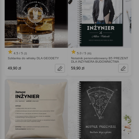
4.5 / 5
5.0 / 5
(2)
(81)
Szklanka do whisky DLA GEODETY
Notatnik personalizowany B5 PREZENT
DLA INŻYNIERA BUDOWNICTWA
49,90 zł
59,90 zł