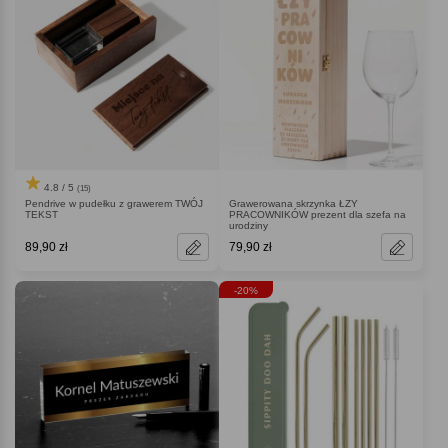
4.8 / 5
(15)
Pendrive w pudełku z grawerem TWÓJ
Grawerowana skrzynka ŁZY
TEKST
PRACOWNIKÓW prezent dla szefa na
urodziny
89,90 zł
79,90 zł
-20%