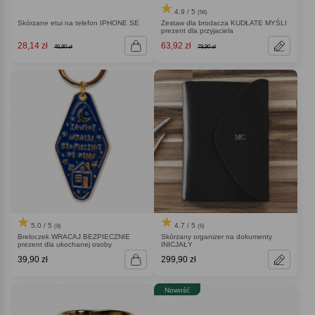
4.9 / 5
(56)
Skórzane etui na telefon IPHONE SE
Zestaw dla brodacza KUDŁATE MYŚLI
prezent dla przyjaciela
28,14 zł
63,92 zł
46,90 zł
79,90 zł
5.0 / 5
4.7 / 5
(8)
(6)
Breloczek WRACAJ BEZPIECZNIE
Skórzany organizer na dokumenty
prezent dla ukochanej osoby
INICJAŁY
39,90 zł
299,90 zł
Nowość