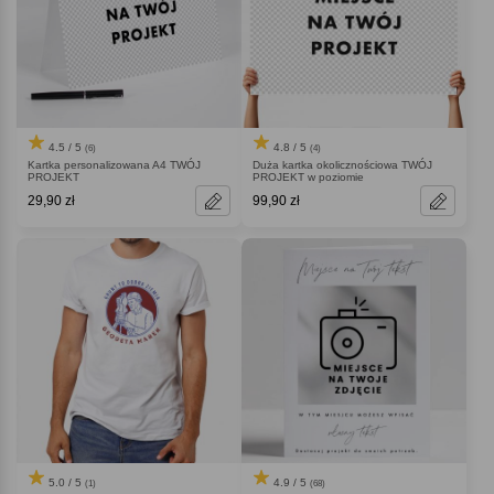
4.5 / 5
4.8 / 5
(6)
(4)
Kartka personalizowana A4 TWÓJ
Duża kartka okolicznościowa TWÓJ
PROJEKT
PROJEKT w poziomie
29,90 zł
99,90 zł
5.0 / 5
4.9 / 5
(1)
(68)