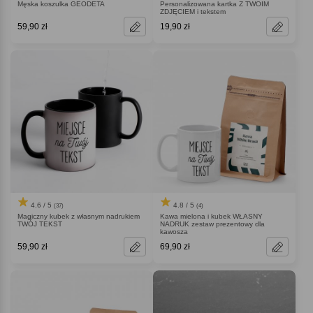
Męska koszulka GEODETA
Personalizowana kartka Z TWOIM
ZDJĘCIEM i tekstem
59,90 zł
19,90 zł
4.6 / 5
4.8 / 5
(37)
(4)
Magiczny kubek z własnym nadrukiem
Kawa mielona i kubek WŁASNY
TWÓJ TEKST
NADRUK zestaw prezentowy dla
kawosza
59,90 zł
69,90 zł