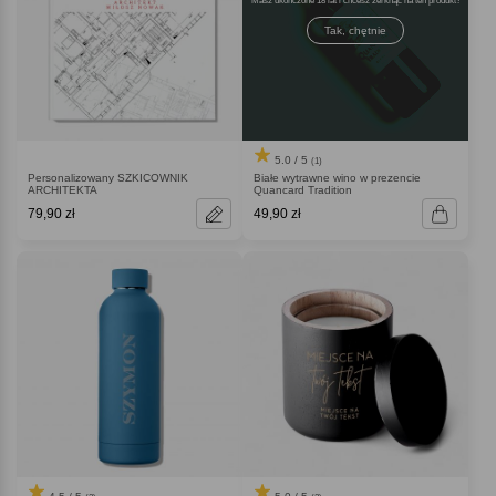
Masz ukończone 18 lat i chcesz zerknąć na ten produkt
Tak, chętnie
5.0 / 5
(1)
Personalizowany SZKICOWNIK
Białe wytrawne wino w prezencie
ARCHITEKTA
Quancard Tradition
79,90 zł
49,90 zł