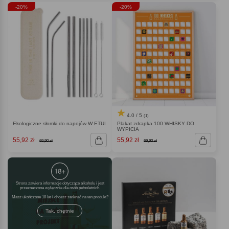
-20%
-20%
4.0 / 5
(1)
Ekologiczne słomki do napojów W ETUI
Plakat zdrapka 100 WHISKY DO
WYPICIA
55,92 zł
55,92 zł
69,90 zł
69,90 zł
Strona zawiera informacje dotyczące alkoholu i jest
przeznaczona wyłącznie dla osób pełnoletnich.
Masz ukończone 18 lat i chcesz zerknąć na ten produkt
Tak, chętnie