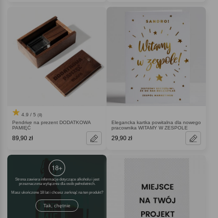
4.9 / 5
(8)
Pendrive na prezent DODATKOWA
Elegancka kartka powitalna dla nowego
PAMIĘĆ
pracownika WITAMY W ZESPOLE
89,90 zł
29,90 zł
Strona zawiera informacje dotyczące alkoholu i jest
przeznaczona wyłącznie dla osób pełnoletnich.
Masz ukończone 18 lat i chcesz zerknąć na ten produkt
Tak, chętnie