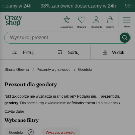
my w 24h
ersonalizacja produktów
mocje - zawsze udane prezenty
98% zamówień dostarczamy w 24h
Profesjonalna i darmowa personal
Prezentujemy pozytywne e
98% zamów
Menu
Dostępność
Ulubione
Moje konto
Koszyk
Filtruj
Sortuj
Widok
Strona Główna
Prezenty wg zawodu
Geodeta
Prezent dla geodety
Nikt tak dobrze nie wyznacza granic jak on? Podaruj mu…
prezent dla
geodety
. Dla specjalisty z wieloletnim doświadczeniem i dla studenta z
wielkimi aspiracjami – oryginalny upominek na pewno przypadnie mu do
Personalizowany kubek, ciepła bluza, notatnik na wszystko, co ważne – a
Czytaj dalej
gustu!
także całe mnóstwo innych pomysłów na
prezent dla geodety
już czeka na
Wybrane filtry
Ciebie w naszej ofercie. Sprawdź, spersonalizuj i zamów swój ulubiony już
dzisiaj!
Geodeta
Wyczyść wszystko