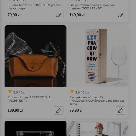
4.5 / 5
5.0 / 5
(2)
(2)
Butelka termiczna Z IMIENIEM prezent
Grawerowana świeca z własnym
dla każdego
napisem TWÓJ TEKST
79,90 zł
149,90 zł
5.0 / 5
5.0 / 5
(1)
(24)
Etui na okulary PREZENT DLA
Skrzynka na wódkę ŁZY
ARCHITEKTA
PRACOWNIKÓW śmieszny prezent dla
szefa
139,90 zł
79,90 zł