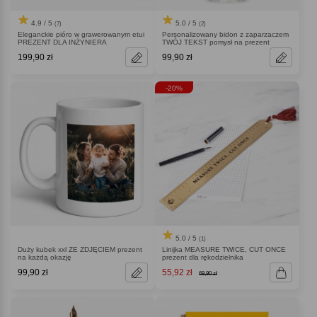
4.9 / 5
5.0 / 5
(7)
(2)
Eleganckie pióro w grawerowanym etui
Personalizowany bidon z zaparzaczem
PREZENT DLA INŻYNIERA
TWÓJ TEKST pomysł na prezent
199,90 zł
99,90 zł
-20%
5.0 / 5
(1)
Duży kubek xxl ZE ZDJĘCIEM prezent
Linijka MEASURE TWICE, CUT ONCE
na każdą okazję
prezent dla rękodzielnika
99,90 zł
55,92 zł
69,90 zł