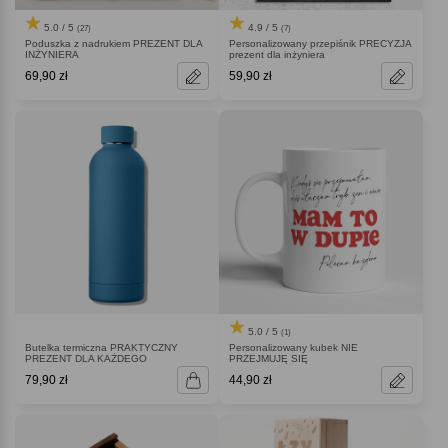
5.0 / 5
4.9 / 5
(27)
(7)
Poduszka z nadrukiem PREZENT DLA
Personalizowany przepiśnik PRECYZJA
INŻYNIERA
prezent dla inżyniera
69,90 zł
59,90 zł
5.0 / 5
(1)
Butelka termiczna PRAKTYCZNY
Personalizowany kubek NIE
PREZENT DLA KAŻDEGO
PRZEJMUJĘ SIĘ
79,90 zł
44,90 zł