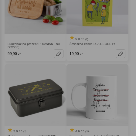
5.0 / 5
(2)
Lunchbox na prezent PROWIANT NA
Śmieszna kartka DLA GEODETY
DROGĘ
99,90 zł
19,90 zł
5.0 / 5
4.9 / 5
(2)
(35)