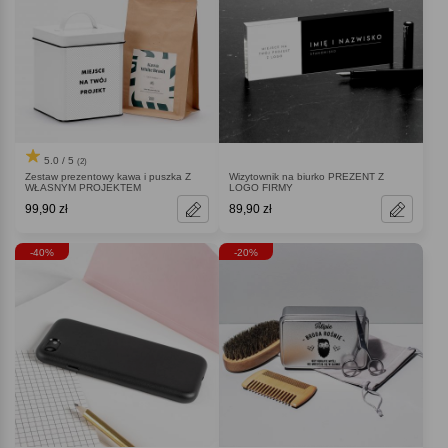
5.0 / 5
(2)
Zestaw prezentowy kawa i puszka Z
Wizytownik na biurko PREZENT Z
WŁASNYM PROJEKTEM
LOGO FIRMY
99,90 zł
89,90 zł
-40%
-20%