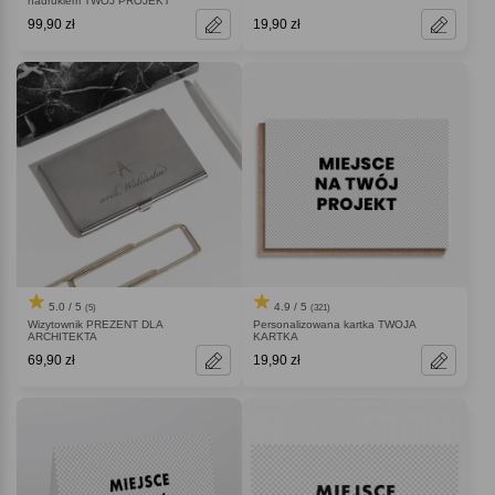
nadrukiem TWÓJ PROJEKT
99,90 zł
19,90 zł
5.0 / 5
4.9 / 5
(5)
(321)
Wizytownik PREZENT DLA
Personalizowana kartka TWOJA
ARCHITEKTA
KARTKA
69,90 zł
19,90 zł