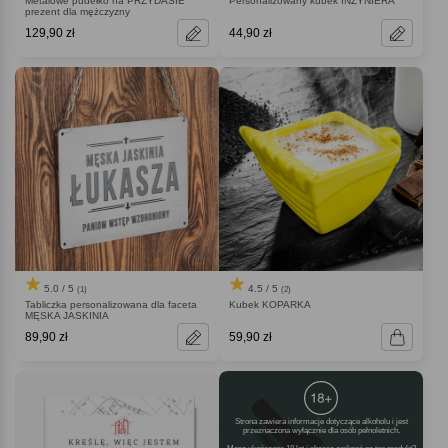
Metalowe pudełko na PRZYDASIE
Personalizowany kubek INŻYNIERA
prezent dla mężczyzny
129,90 zł
44,90 zł
5.0 / 5
4.5 / 5
(1)
(2)
Tabliczka personalizowana dla faceta
Kubek KOPARKA
MĘSKA JASKINIA
89,90 zł
59,90 zł
Strona zawiera informacje dotyczące alkoholu i jest
przeznaczona wyłącznie dla osób pełnoletnich.