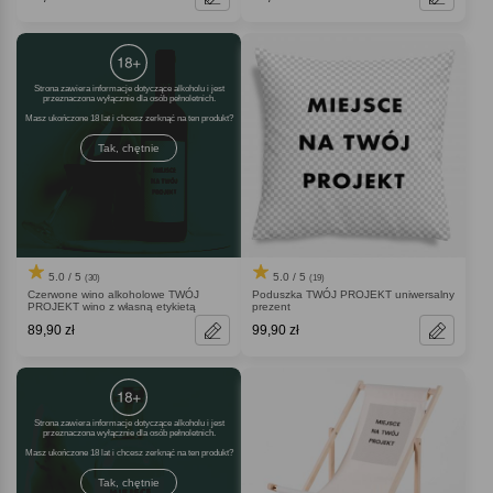
Strona zawiera informacje dotyczące alkoholu i jest
przeznaczona wyłącznie dla osób pełnoletnich.
Masz ukończone 18 lat i chcesz zerknąć na ten produkt
Tak, chętnie
5.0 / 5
5.0 / 5
(30)
(19)
Czerwone wino alkoholowe TWÓJ
Poduszka TWÓJ PROJEKT uniwersalny
PROJEKT wino z własną etykietą
prezent
89,90 zł
99,90 zł
Strona zawiera informacje dotyczące alkoholu i jest
przeznaczona wyłącznie dla osób pełnoletnich.
Masz ukończone 18 lat i chcesz zerknąć na ten produkt
Tak, chętnie