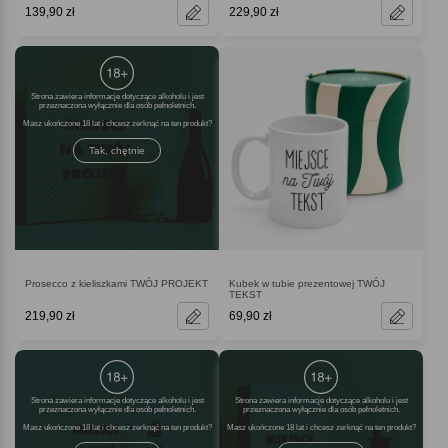
139,90 zł
229,90 zł
Strona zawiera informacje dotyczące alkoholu i jest
przeznaczona wyłącznie dla osób pełnoletnich.
Masz ukończone 18 lat i chcesz zerknąć na ten produkt
Tak, chętnie
Prosecco z kieliszkami TWÓJ PROJEKT
Kubek w tubie prezentowej TWÓJ
TEKST
219,90 zł
69,90 zł
Strona zawiera informacje dotyczące alkoholu i jest
Strona zawiera informacje dotyczące alkoholu i jest
przeznaczona wyłącznie dla osób pełnoletnich.
przeznaczona wyłącznie dla osób pełnoletnich.
Masz ukończone 18 lat i chcesz zerknąć na ten produkt
Masz ukończone 18 lat i chcesz zerknąć na ten produkt