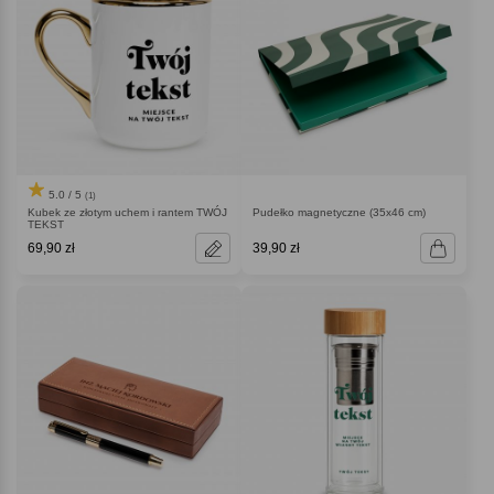
5.0 / 5
(1)
Kubek ze złotym uchem i rantem TWÓJ
Pudełko magnetyczne (35x46 cm)
TEKST
69,90 zł
39,90 zł