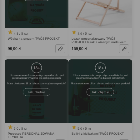
4.8 / 5
4.9 / 5
(12)
(33)
Wódka na prezent TWÓJ PROJEKT
Leżak personalizowany TWÓJ
PROJEKT leżak z własnym nadrukiem
99,90 zł
169,90 zł
Strona zawiera informacje dotyczące alkoholu i jest
Strona zawiera informacje dotyczące alkoholu i jest
przeznaczona wyłącznie dla osób pełnoletnich.
przeznaczona wyłącznie dla osób pełnoletnich.
Masz ukończone 18 lat i chcesz zerknąć na ten produkt
Masz ukończone 18 lat i chcesz zerknąć na ten produkt
Tak, chętnie
Tak, chętnie
5.0 / 5
5.0 / 5
(3)
(4)
Prosecco PERSONALIZOWANA
Bellini z kieliszkami TWÓJ PROJEKT
ETYKIETA