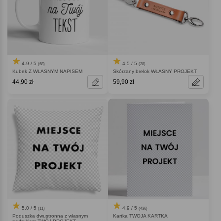
4.9 / 5
4.5 / 5
(68)
(28)
Kubek Z WŁASNYM NAPISEM
Skórzany brelok WŁASNY PROJEKT
44,90 zł
59,90 zł
5.0 / 5
4.9 / 5
(11)
(436)
Poduszka dwustronna z własnym
Kartka TWOJA KARTKA