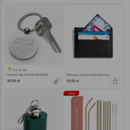
4.9 / 5
(90)
Brelok Z WŁASNYM NAPISEM
Skórzane etui na karty płatnicze
49,90 zł
39,90 zł
-20%