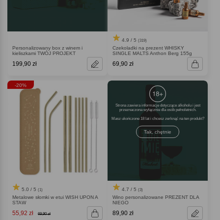
4.9 / 5
(319)
Personalizowany box z winem i
Czekoladki na prezent WHISKY
kieliszkami TWÓJ PROJEKT
SINGLE MALTS Anthon Berg 155g
199,90 zł
69,90 zł
-20%
Strona zawiera informacje dotyczące alkoholu i jest
przeznaczona wyłącznie dla osób pełnoletnich.
Masz ukończone 18 lat i chcesz zerknąć na ten produkt
Tak, chętnie
5.0 / 5
4.7 / 5
(1)
(3)
Metalowe słomki w etui WISH UPON A
Wino personalizowane PREZENT DLA
STAW
NIEGO
55,92 zł
89,90 zł
69,90 zł