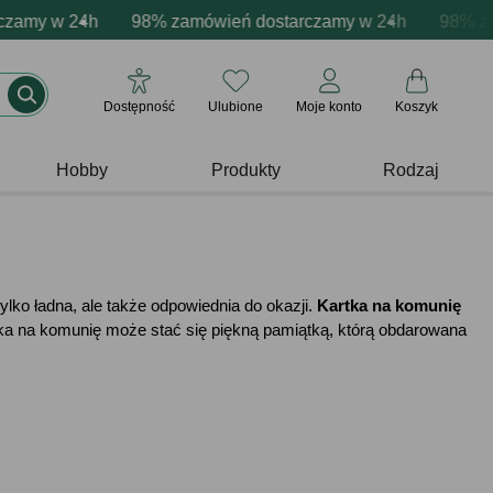
zacja produktów
y w 24h
wne emocje - zawsze udane prezenty
98% zamówień dostarczamy w 24h
Profesjonalna i darmowa personalizacja p
Prezentujemy pozyty
98% zamówi
Dostępność
Ulubione
Moje konto
Koszyk
Hobby
Produkty
Rodzaj
ylko ładna, ale także odpowiednia do okazji.
Kartka na komunię
rtka na komunię może stać się piękną pamiątką, którą obdarowana