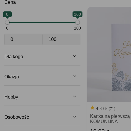
Cena
0
100
0
100
Dla kogo
Okazja
Hobby
4.8 / 5
(71)
Kartka na pierwszą
Osobowość
KOMUNIJNA