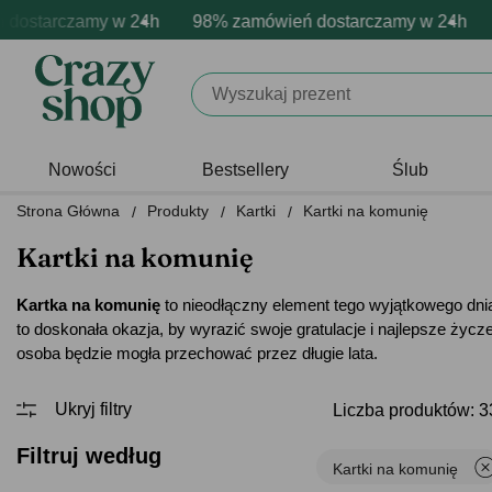
arczamy w 24h
rmowa personalizacja produktów
ywne emocje - zawsze udane prezenty
98% zamówień dostarczamy w 24h
Profesjonalna i darmowa pe
Prezentujemy pozyt
98%
Nowości
Bestsellery
Ślub
Strona Główna
Produkty
Kartki
Kartki na komunię
Kartki na komunię
Kartka na komunię
to nieodłączny element tego wyjątkowego dnia.
to doskonała okazja, by wyrazić swoje gratulacje i najlepsze życ
osoba będzie mogła przechować przez długie lata.
Liczba produktów: 3
Filtruj według
Kartki na komunię