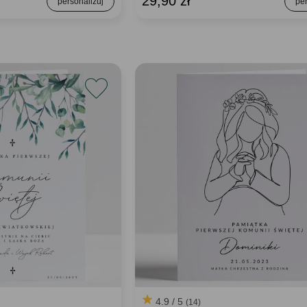
29,90 zł
4.9 / 5
(14)