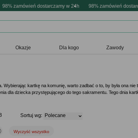
rsonalizacja produktów
ywne emocje - zawsze udane prezenty
 zamówień dostarczamy w 24h
Profesjonalna i darmowa personali
98% zamówień dostarczam
Prezentujemy pozyty
Okazje
Dla kogo
Zawody
 Wybierając kartkę na komunię, warto zadbać o to, by była ona nie t
zenia dla dziecka przystępującego do tego sakramentu. Tego dnia ka
3
Sortuj wg:
Wyczyść wszystko