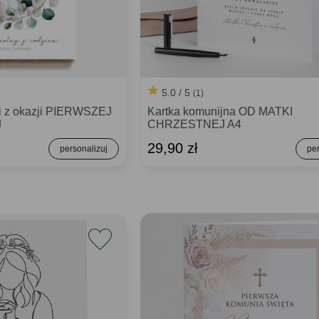
5.0 / 5
(1)
mi z okazji PIERWSZEJ
Kartka komunijna OD MATKI
J
CHRZESTNEJ A4
29,90 zł