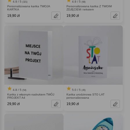
4.9 / 5
4.9 / 5
(321)
(68)
Personalizowana kartka TWOJA
Personalizowana kartka Z TWOIM
KARTKA
ZDJĘCIEM i tekstem
19,90 zł
19,90 zł
4.8 / 5
5.0 / 5
(54)
(45)
Kartka z własnym nadrukiem TWÓJ
Kartka urodzinowa STO LAT
PROJEKT A4
personalizowana
29,90 zł
19,90 zł