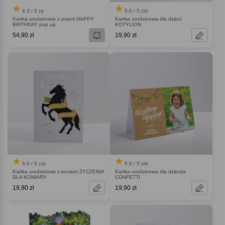
4.3 / 5
5.0 / 5
(4)
(32)
Kartka urodzinowa z psami HAPPY
Kartka urodzinowa dla dzieci
BIRTHDAY pop up
KOTYLION
54,90 zł
19,90 zł
5.0 / 5
5.0 / 5
(14)
(40)
Kartka urodzinowa z koniem ŻYCZENIA
Kartka urodzinowa dla dziecka
DLA KONIARY
CONFETTI
19,90 zł
19,90 zł