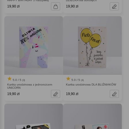
HAPPY BIRTHDAY z naszywką
DZIECKA dla dorosłych
19,90 zł
19,90 zł
5.0 / 5
5.0 / 5
(3)
(4)
Kartka urodzinowa z jednorożcem
Kartka urodzinowa DLA BLIŹNIAKÓW
UNICORN
19,90 zł
19,90 zł