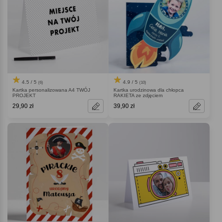
4.5 / 5
4.9 / 5
(6)
(10)
Kartka personalizowana A4 TWÓJ
Kartka urodzinowa dla chłopca
PROJEKT
RAKIETA ze zdjęciem
29,90 zł
39,90 zł