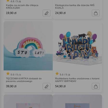
4.6 / 5
(8)
Kartka na roczek dla chłopca
Ekologiczna kartka dla dziecka MIŚ
KRÓLICZEK
KOALA
19,90 zł
24,90 zł
5.0 / 5
5.0 / 5
(7)
(3)
TĘCZOWA KARTKA dodatek do
Rozkładana kartka urodzinowa z kotami
prezentu urodzinowego
HAPPY BIRTHDAY
39,90 zł
54,90 zł