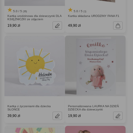
5.0 / 5
5.0 / 5
(35)
(1)
Kartka urodzinowa dla dziewczynki DLA
Kartka składana URODZINY FANA F1
KSIĘŻNICZKI ze zdjęciem
19,90 zł
49,90 zł
Kartka z życzeniami dla dziecka
Personalizowana LAURKA NA DZIEŃ
SŁOŃCE
DZIECKA dla dziewczynki
39,90 zł
19,90 zł