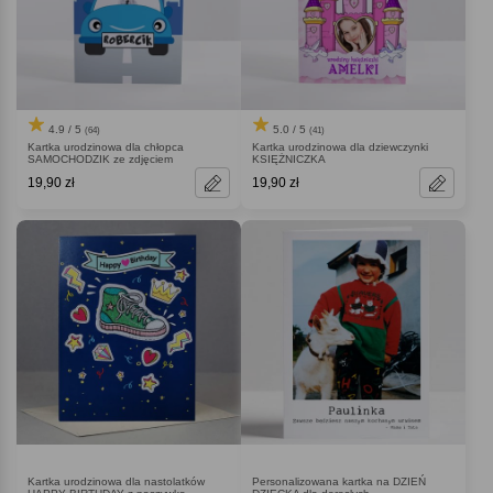
4.9 / 5
5.0 / 5
(64)
(41)
Kartka urodzinowa dla chłopca
Kartka urodzinowa dla dziewczynki
SAMOCHODZIK ze zdjęciem
KSIĘŻNICZKA
19,90 zł
19,90 zł
Kartka urodzinowa dla nastolatków
Personalizowana kartka na DZIEŃ