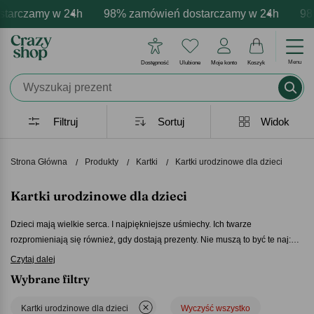
amy w 24h
 personalizacja produktów
emocje - zawsze udane prezenty
98% zamówień dostarczamy w 24h
Profesjonalna i darmowa persona
Prezentujemy pozytywne 
98% zamó
Menu
Dostępność
Ulubione
Moje konto
Koszyk
Filtruj
Sortuj
Widok
Strona Główna
Produkty
Kartki
Kartki urodzinowe dla dzieci
Kartki urodzinowe dla dzieci
Dzieci mają wielkie serca. I najpiękniejsze uśmiechy. Ich twarze
rozpromieniają się również, gdy dostają prezenty. Nie muszą to być te naj:
największe i najpiękniejsze
.
Kartki urodzinowe dla dzieci
czasami
Czytaj dalej
wystarczą. A gdy na ich okładce znajdzie się ciekawy motyw czy znana im
Wybrane filtry
postać, to właśnie zapewniłeś sobie przytulanie.
Kartki urodzinowe dla
dzieci
podbiją ich serca.
Kartki urodzinowe dla dzieci
Wyczyść wszystko