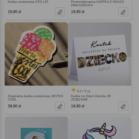
Kartka urodzinowa STO LAT
Personalizowana KARTKA Z OKAZJI
DNIA DZIECKA
19,90 zł
19,90 zł
5.0 / 5
(2)
Oryginalna kartka urodzinowa JESTEŚ
Kartka na Dzień Dziecka ZE
COOL
ZDJĘCIAMI
39,90 zł
19,90 zł