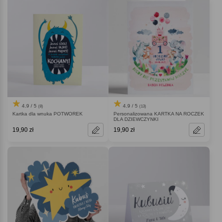
4.9 / 5
4.9 / 5
(8)
(13)
Kartka dla wnuka POTWOREK
Personalizowana KARTKA NA ROCZEK
DLA DZIEWCZYNKI
19,90 zł
19,90 zł