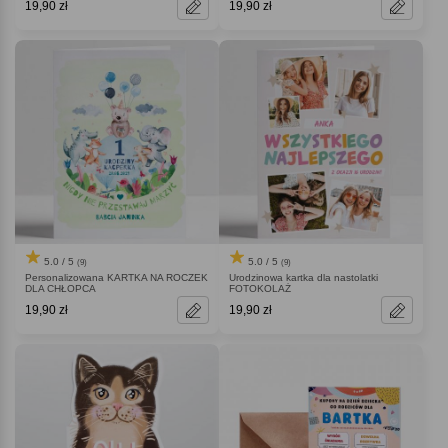
19,90 zł
19,90 zł
5.0 / 5
5.0 / 5
(9)
(9)
Personalizowana KARTKA NA ROCZEK
Urodzinowa kartka dla nastolatki
DLA CHŁOPCA
FOTOKOLAŻ
19,90 zł
19,90 zł