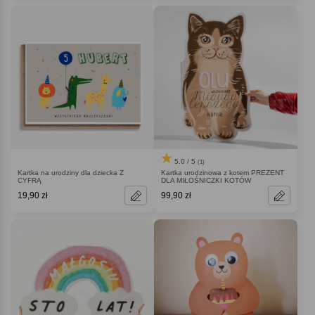
5.0 / 5
(1)
Kartka na urodziny dla dziecka Z
Kartka urodzinowa z kotem PREZENT
CYFRĄ
DLA MIŁOŚNICZKI KOTÓW
19,90 zł
99,90 zł