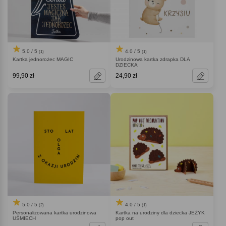
5.0 / 5
4.0 / 5
(1)
(1)
Kartka jednorożec MAGIC
Urodzinowa kartka zdrapka DLA
DZIECKA
99,90 zł
24,90 zł
5.0 / 5
4.0 / 5
(2)
(1)
Personalizowana kartka urodzinowa
Kartka na urodziny dla dziecka JEŻYK
UŚMIECH
pop out