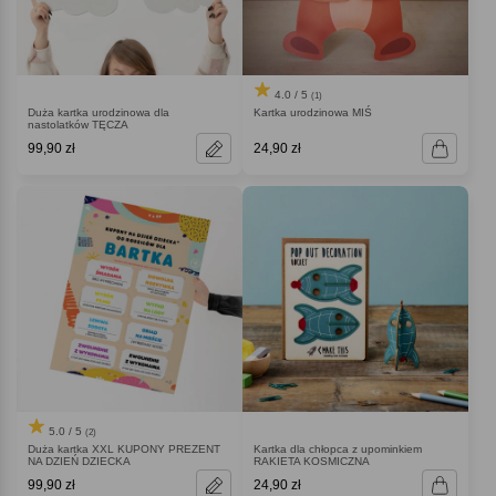
4.0 / 5
(1)
Duża kartka urodzinowa dla
Kartka urodzinowa MIŚ
nastolatków TĘCZA
99,90 zł
24,90 zł
5.0 / 5
(2)
Duża kartka XXL KUPONY PREZENT
Kartka dla chłopca z upominkiem
NA DZIEŃ DZIECKA
RAKIETA KOSMICZNA
99,90 zł
24,90 zł