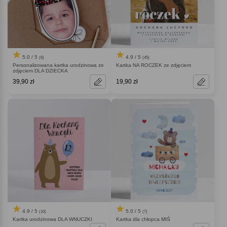
5.0 / 5
4.9 / 5
(6)
(45)
Personalizowana kartka urodzinowa ze
Kartka NA ROCZEK ze zdjęciem
zdjęciem DLA DZIECKA
39,90 zł
19,90 zł
4.9 / 5
5.0 / 5
(10)
(7)
Kartka urodzinowa DLA WNUCZKI
Kartka dla chłopca MIŚ