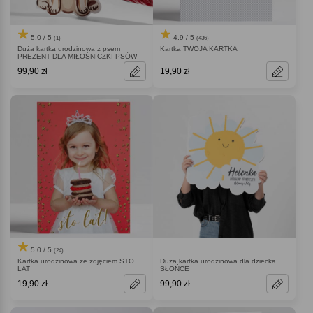
5.0 / 5
4.9 / 5
(1)
(436)
Duża kartka urodzinowa z psem
Kartka TWOJA KARTKA
PREZENT DLA MIŁOŚNICZKI PSÓW
99,90 zł
19,90 zł
5.0 / 5
(24)
Kartka urodzinowa ze zdjęciem STO
Duża kartka urodzinowa dla dziecka
LAT
SŁOŃCE
19,90 zł
99,90 zł