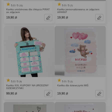
5.0 / 5
5.0 / 5
(11)
(7)
Kartka urodzinowa dla chłopca PIRAT
Kartka personalizowana ze zdjęciem
ze zdjęciem
APARAT
19,90 zł
19,90 zł
5.0 / 5
5.0 / 5
(9)
(1)
Kartka XXL KUPONY NA URODZINY
Kartka dla dziewczynki MIŚ
DZIEWCZYNKI
99,90 zł
19,90 zł