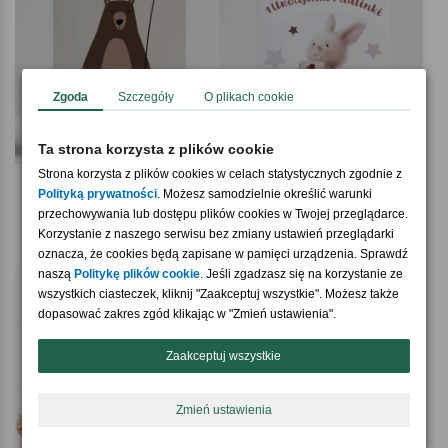
Zgoda
Szczegóły
O plikach cookie
Ta strona korzysta z plików cookie
Strona korzysta z plików cookies w celach statystycznych zgodnie z
5.0 / 5
(5)
Polityką prywatności
. Możesz samodzielnie określić warunki
Kartka walentynkowa dla dziecka Z
Kartka na roczek dla dziewczynki
MISIEM
KRÓLICZEK
przechowywania lub dostępu plików cookies w Twojej przeglądarce.
19,90 zł
19,90 zł
Korzystanie z naszego serwisu bez zmiany ustawień przeglądarki
oznacza, że cookies będą zapisane w pamięci urządzenia. Sprawdź
naszą
Politykę plików cookie
. Jeśli zgadzasz się na korzystanie ze
wszystkich ciasteczek, kliknij "Zaakceptuj wszystkie". Możesz także
dopasować zakres zgód klikając w "Zmień ustawienia".
Zaakceptuj wszystkie
Zmień ustawienia