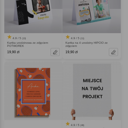
4.9 / 5
4.9 / 5
(13)
(11)
Kartka urodzinowa ze zdjęciem
Kartka na 4 urodziny HIPCIO ze
POTWOREK
zdjęciem
19,90 zł
19,90 zł
4.9 / 5
(46)