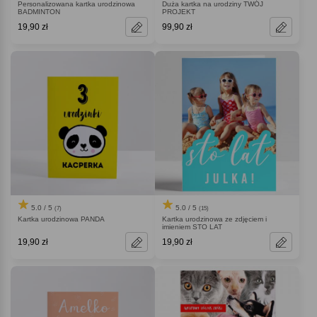
Personalizowana kartka urodzinowa
Duża kartka na urodziny TWÓJ
BADMINTON
PROJEKT
19,90 zł
99,90 zł
5.0 / 5
5.0 / 5
(7)
(15)
Kartka urodzinowa PANDA
Kartka urodzinowa ze zdjęciem i
imieniem STO LAT
19,90 zł
19,90 zł