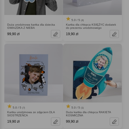
5.0 / 5
(4)
Duża urodzinowa kartka dla dziecka
Kartka dla chłopca KSIĘŻYC dodatek
GWIAZDKA Z NIEBA
do prezentu urodzinowego
99,90 zł
19,90 zł
5.0 / 5
5.0 / 5
(7)
(1)
Kartka urodzinowa ze zdjęciem DLA
Duża kartka dla chłopca RAKIETA
SIOSTRZEŃCA
KOSMICZNA
19,90 zł
99,90 zł