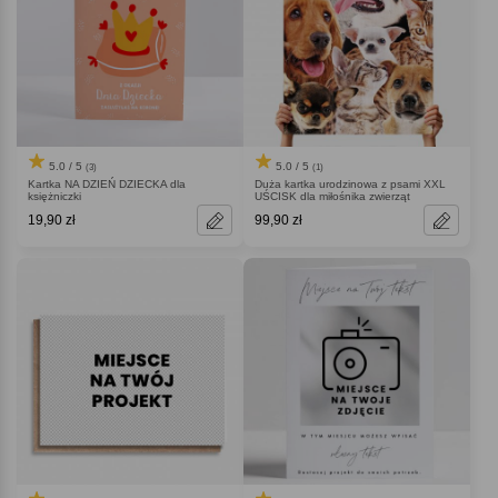
5.0 / 5
5.0 / 5
(3)
(1)
Kartka NA DZIEŃ DZIECKA dla
Duża kartka urodzinowa z psami XXL
księżniczki
UŚCISK dla miłośnika zwierząt
19,90 zł
99,90 zł