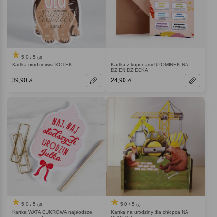
5.0 / 5
(3)
Kartka urodzinowa KOTEK
Kartka z kuponami UPOMINEK NA
DZIEŃ DZIECKA
39,90 zł
24,90 zł
5.0 / 5
5.0 / 5
(3)
(2)
Kartka WATA CUKROWA najsłodsze
Kartka na urodziny dla chłopca NA