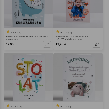
4.8 / 5
5.0 / 5
(5)
(20)
Personalizowana kartka urodzinowa z
KARTKA URODZINOWA DLA
dinozaurem
DZIEWCZYNKI od cioci
19,90 zł
19,90 zł
4.9 / 5
5.0 / 5
(20)
(1)