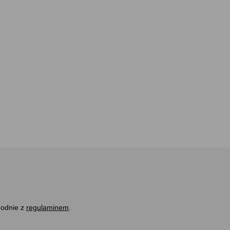
godnie z
regulaminem
.