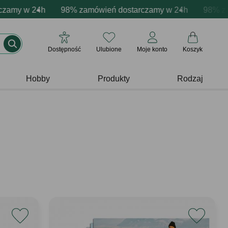
alizacja produktów
amy w 24h
ytywne emocje - zawsze udane prezenty
98% zamówień dostarczamy w 24h
Profesjonalna i darmowa personalizacja
Prezentujemy pozy
98% zamó
Dostępność
Ulubione
Moje konto
Koszyk
Hobby
Produkty
Rodzaj