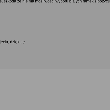
, szkoda że nie ma możliwości wyboru białych ramek z pozycj
jecia, dziękuję