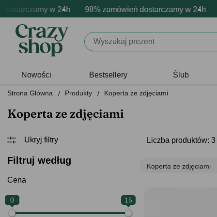
ostarczamy w 24h
darmowa personalizacja produktów
zytywne emocje - zawsze udane prezenty
98% zamówień dostarczamy w 24h
Profesjonalna i darmowa
Prezentujemy poz
9
Nowości
Bestsellery
Ślub
Strona Główna
Produkty
Koperta ze zdjęciami
Koperta ze zdjęciami
Liczba produktów: 3
Filtruj według
Koperta ze zdjęciami
Cena
0
15