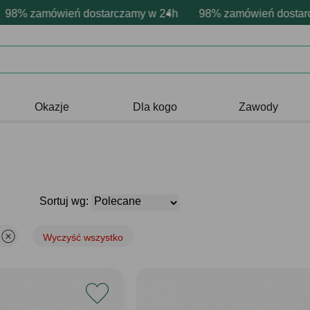
 personalizacja produktów
ytywne emocje - zawsze udane prezenty
8% zamówień dostarczamy w 24h
Profesjonalna i darmowa person
98% zamówień dostarcz
Prezentujemy poz
Okazje
Dla kogo
Zawody
Sortuj wg:
Wyczyść wszystko