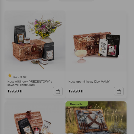
wszędzie tam, gdzie niezbędny jest prezent elegancki i formalny
jednocześnie… co nie oznacza jednak, że kosze prezentowe nie mogą
przybrać też bardziej osobistego, indywidualnego charakteru! Nieco
słodyczy, słoiczki z domowymi przetworami, aromatyczne kompozycje kawy i
herbaty, a do tego różnego rodzaju ozdoby. Możliwości jest naprawdę wiele i
zdecydowanie warto się nimi zainteresować, by sprawić komuś fantastyczny
prezent!
4.9 / 5
(16)
Kosz wiklinowy PREZENTOWY z
Kosz upominkowy DLA MAMY
kawami i konfiturami
199,90 zł
199,90 zł
Bestseller