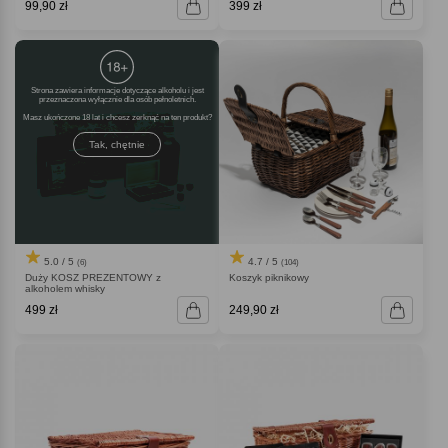
99,90 zł
399 zł
Strona zawiera informacje dotyczące alkoholu i jest
przeznaczona wyłącznie dla osób pełnoletnich.
Masz ukończone 18 lat i chcesz zerknąć na ten produkt
Tak, chętnie
5.0 / 5
4.7 / 5
(6)
(104)
Duży KOSZ PREZENTOWY z
Koszyk piknikowy
alkoholem whisky
499 zł
249,90 zł