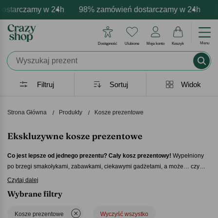
tarczamy w 24h
armowa personalizacja produktów
tywne emocje - zawsze udane prezenty
98% zamówień dostarczamy w 24h
Profesjonalna i darmowa p
Prezentujemy pozy
98
Menu
Dostępność
Ulubione
Moje konto
Koszyk
Filtruj
Sortuj
Widok
Strona Główna
Produkty
Kosze prezentowe
Ekskluzywne kosze prezentowe
Co jest lepsze od jednego prezentu? Cały kosz prezentowy!
Wypełniony
po brzegi smakołykami, zabawkami, ciekawymi gadżetami, a może… czymś
zupełnie innym? Sięgnij po gotowy koszyk prezentowy albo przygotuj swój
Czytaj dalej
własny, całkowicie od podstaw. Tylko od Twojej kreatywności zależy, co się w
Wybrane filtry
nim znajdzie – i jaką całość ostatecznie będzie miała postać!
Ekskluzywne
kosze prezentowe
to znakomity pomysł na oficjalny upominek. Sprawdzą się
Kosze prezentowe
Wyczyść wszystko