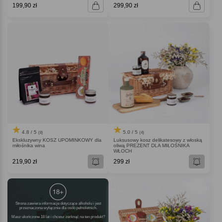
199,90 zł
299,90 zł
4.8 / 5
5.0 / 5
(8)
(4)
Ekskluzywny KOSZ UPOMINKOWY dla
Luksusowy kosz delikatesowy z włoską
miłośnika wina
oliwą PREZENT DLA MIŁOŚNIKA
WŁOCH
219,90 zł
299 zł
Strona zawiera informacje dotyczące alkoholu i jest
przeznaczona wyłącznie dla osób pełnoletnich.
Masz ukończone 18 lat i chcesz zerknąć na ten produkt