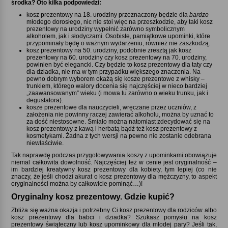
środka? Oto kilka podpowiedzi:
kosz prezentowy na 18. urodziny przeznaczony będzie dla
bardzo
młodego dorosłego, nic nie stoi więc na przeszkodzie, aby taki kosz
prezentowy na urodziny wypełnić zarówno symbolicznym
alkoholem, jak i słodyczami. Osobiste, pamiątkowe upominki, które
przypominały będę o ważnym wydarzeniu, również nie zaszkodzą.
kosz prezentowy na 50. urodziny, podobnie zresztą jak kosz
prezentowy na 60. urodziny czy kosz prezentowy na 70. urodziny,
powinien być elegancki. Czy będzie to kosz prezentowy dla taty czy
dla dziadka, nie ma w tym przypadku większego znaczenia. Na
pewno dobrym wyborem okażą się kosze prezentowe z whisky –
trunkiem, którego walory docenia się najczęściej w nieco bardziej
„zaawansowanym” wieku (i mowa tu zarówno o wieku trunku, jak i
degustatora).
kosze prezentowe dla nauczycieli, wręczane przez uczniów, z
założenia nie powinny raczej zawierać alkoholu, można by uznać to
za dość niestosowne. Śmiało można natomiast zdecydować się na
kosz prezentowy z kawą i herbatą bądź też kosz prezentowy z
kosmetykami. Żadna z tych wersji na pewno nie zostanie odebrana
niewłaściwie.
Tak naprawdę podczas przygotowywania koszy z upominkami obowiązuje
niemal całkowita dowolność. Najczęściej też w cenie jest oryginalność –
im bardziej kreatywny kosz prezentowy dla kobiety, tym lepiej (co nie
znaczy, że jeśli chodzi akurat o kosz prezentowy dla mężczyzny, to aspekt
oryginalności można by całkowicie pominąć…)!
Oryginalny kosz prezentowy. Gdzie kupić
Zbliża się ważna okazja i potrzebny Ci kosz prezentowy dla rodziców albo
kosz prezentowy dla babci i dziadka? Szukasz pomysłu na kosz
prezentowy świąteczny lub kosz upominkowy dla młodej pary? Jeśli tak,