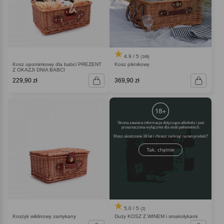
4.9 / 5
(249)
Kosz upominkowy dla babci PREZENT
Kosz piknikowy
Z OKAZJI DNIA BABCI
229,90 zł
369,90 zł
Strona zawiera informacje dotyczące alkoholu i jest
przeznaczona wyłącznie dla osób pełnoletnich.
Masz ukończone 18 lat i chcesz zerknąć na ten produkt
Tak, chętnie
5.0 / 5
(2)
Koszyk wiklinowy zamykany
Duży KOSZ Z WINEM i smakołykami