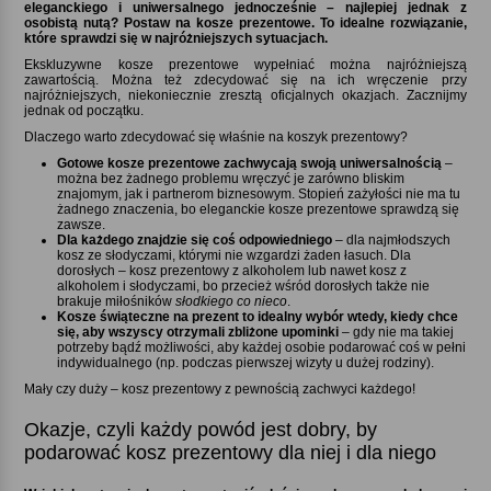
eleganckiego i uniwersalnego jednocześnie – najlepiej jednak z
osobistą nutą? Postaw na kosze prezentowe. To idealne rozwiązanie,
które sprawdzi się w najróżniejszych sytuacjach.
Ekskluzywne kosze prezentowe wypełniać można najróżniejszą
zawartością. Można też zdecydować się na ich wręczenie przy
najróżniejszych, niekoniecznie zresztą oficjalnych okazjach. Zacznijmy
jednak od początku.
Dlaczego warto zdecydować się właśnie na koszyk prezentowy
Gotowe kosze prezentowe zachwycają swoją uniwersalnością
–
można bez żadnego problemu wręczyć je zarówno bliskim
znajomym, jak i partnerom biznesowym. Stopień zażyłości nie ma tu
żadnego znaczenia, bo eleganckie kosze prezentowe sprawdzą się
zawsze.
Dla każdego znajdzie się coś odpowiedniego
– dla najmłodszych
kosz ze słodyczami, którymi nie wzgardzi żaden łasuch. Dla
dorosłych – kosz prezentowy z alkoholem lub nawet kosz z
alkoholem i słodyczami, bo przecież wśród dorosłych także nie
brakuje miłośników
słodkiego co nieco
.
Kosze świąteczne na prezent to idealny wybór wtedy, kiedy chce
się, aby wszyscy otrzymali zbliżone upominki
– gdy nie ma takiej
potrzeby bądź możliwości, aby każdej osobie podarować coś w pełni
indywidualnego (np. podczas pierwszej wizyty u dużej rodziny).
Mały czy duży – kosz prezentowy z pewnością zachwyci każdego!
Okazje, czyli każdy powód jest dobry, by
podarować kosz prezentowy dla niej i dla niego