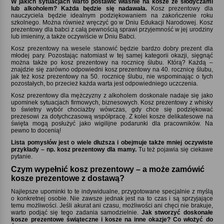
W jakich sytuacjach warto postawić właśnie na kosze ze słodyczami
lub alkoholem? Każda będzie się nadawała.
Kosz prezentowy dla
nauczyciela będzie idealnym podziękowaniem na zakończenie roku
szkolnego. Można również wręczyć go w Dniu Edukacji Narodowej. Kosz
prezentowy dla babci z całą pewnością sprawi przyjemność w jej urodziny
lub imieniny, a także oczywiście w Dniu Babci.
Kosz prezentowy na wesele stanowić będzie bardzo dobry prezent dla
młodej pary. Pozostając natomiast w tej samej kategorii okazji, sięgnąć
można także po kosz prezentowy na rocznicę ślubu. Którą? Każdą –
znajdzie się zarówno odpowiedni kosz prezentowy na 40. rocznicę ślubu,
jak też kosz prezentowy na 50. rocznicę ślubu, nie wspominając o tych
pozostałych, bo przecież każda warta jest odpowiedniego uczczenia.
Kosz prezentowy dla mężczyzny z alkoholem doskonale nadaje się jako
upominek sytuacjach firmowych, biznesowych. Kosz prezentowy z whisky
to świetny wybór chociażby wówczas, gdy chce się podziękować
prezesowi za dotychczasową współpracę. Z kolei kosze delikatesowe na
święta mogą posłużyć jako wigilijne podarunki dla pracowników. Na
pewno to docenią!
Lista pomysłów jest o wiele dłuższa i obejmuje także mniej oczywiste
przykłady – np. kosz prezentowy dla mamy.
Tu też pojawia się ciekawe
pytanie.
Czym wypełnić kosz prezentowy – a może zamówić
kosze prezentowe z dostawą
Najlepsze upominki to te indywidualne, przygotowane specjalnie z myślą
o konkretnej osobie. Nie zawsze jednak jest na to czas i są sprzyjające
temu możliwości. Jeśli akurat ani czasu, możliwości ani chęci nie brakuje,
warto podjąć się tego zadania samodzielnie.
Jak stworzyć doskonałe
kosze prezentowe świąteczne i kosze na inne okazje? Co włożyć do