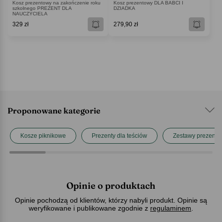
Kosz prezentowy na zakończenie roku
Kosz prezentowy DLA BABCI I
szkolnego PREZENT DLA
DZIADKA
NAUCZYCIELA
329 zł
279,90 zł
Proponowane kategorie
Kosze piknikowe
Prezenty dla teściów
Zestawy prezent
Opinie o produktach
Opinie pochodzą od klientów, którzy nabyli produkt. Opinie są
weryfikowane i publikowane zgodnie z
regulaminem
.