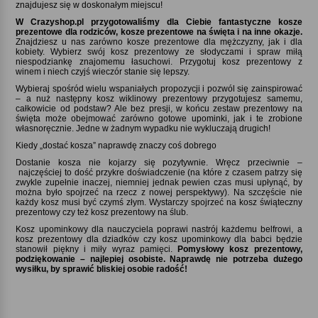
znajdujesz się w doskonałym miejscu!
W Crazyshop.pl przygotowaliśmy dla Ciebie fantastyczne kosze
prezentowe dla rodziców, kosze prezentowe na święta i na inne okazje.
Znajdziesz u nas zarówno kosze prezentowe dla mężczyzny, jak i dla
kobiety. Wybierz swój kosz prezentowy ze słodyczami i spraw miłą
niespodziankę znajomemu łasuchowi. Przygotuj kosz prezentowy z
winem i niech czyjś wieczór stanie się lepszy.
Wybieraj spośród wielu wspaniałych propozycji i pozwól się zainspirować
– a nuż następny kosz wiklinowy prezentowy przygotujesz samemu,
całkowicie od podstaw? Ale bez presji, w końcu zestaw prezentowy na
święta może obejmować zarówno gotowe upominki, jak i te zrobione
własnoręcznie. Jedne w żadnym wypadku nie wykluczają drugich!
Kiedy „dostać kosza” naprawdę znaczy coś dobrego
Dostanie kosza nie kojarzy się pozytywnie. Wręcz przeciwnie –
najczęściej to dość przykre doświadczenie (na które z czasem patrzy się
zwykle zupełnie inaczej, niemniej jednak pewien czas musi upłynąć, by
można było spojrzeć na rzecz z nowej perspektywy). Na szczęście nie
każdy kosz musi być czymś złym. Wystarczy spojrzeć na kosz świąteczny
prezentowy czy też kosz prezentowy na ślub.
Kosz upominkowy dla nauczyciela poprawi nastrój każdemu belfrowi, a
kosz prezentowy dla dziadków czy kosz upominkowy dla babci będzie
stanowił piękny i miły wyraz pamięci.
Pomysłowy kosz prezentowy,
podziękowanie – najlepiej osobiste. Naprawdę nie potrzeba dużego
wysiłku, by sprawić bliskiej osobie radość!