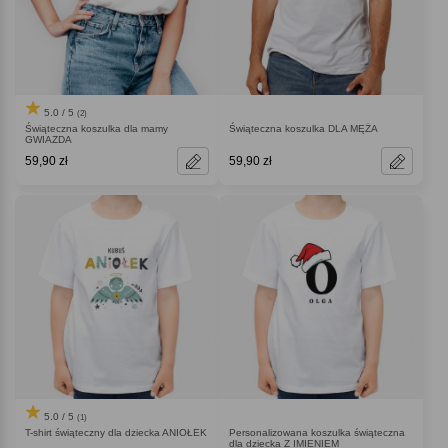
5.0 / 5
(2)
Świąteczna koszulka dla mamy
Świąteczna koszulka DLA MĘŻA
GWIAZDA
59,90 zł
59,90 zł
5.0 / 5
(1)
T-shirt świąteczny dla dziecka ANIOŁEK
Personalizowana koszulka świąteczna
dla dziecka Z IMIENIEM