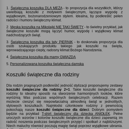
1.
Świąteczna koszulka DLA MĘŻA
- to propozycja dla wszystkich, którzy
uwielbiają koszulki z motywem świątecznym, łączące wygodę z
wyjątkowym, bożonarodzeniowym stylem. Idealna, by podkreślić pełen
radości i humoru świąteczny klimat.
2.
Męska koszulka na Mikołajki NIE TAKI ŚWIĘTY
- to świetny przykład, jak
świąteczne koszulki mogą łączyć humor, wygodę i wyjątkowy klimat
nadchodzących świąt.
3.
Świąteczna koszulka dla taty PIERNIK
- to doskonała propozycja dla
osób szukających produktu takiego jak koszulki na święta,
wprowadzającego ciepły, radosny klimat Bożego Narodzenia.
4.
Świąteczna koszulka dla mamy GWIAZDA
5.
Personalizowana koszulka świąteczna damska
Koszulki świąteczne dla rodziny
Dla rodzin pragnących podkreślić jedność stylizacji proponujemy zestawy
koszulki świąteczne dla rodziny 2+1
. Takie koszulki świąteczne dla
rodziny to idealny sposób na stworzenie harmonijnych looków, które
wyróżnią Was podczas wspólnych świątecznych celebracji. Razem
możecie cieszyć się niepowtarzalną atmosferą świąt w jednolitych,
stylowych koszulkach. Najmłodsi członkowie rodziny z pewnością
pokochają nasze
koszulki świąteczne dla dzieci
. Dobrym pomysłem
będzie na przykład
T-shirt świąteczny dla dziecka ANIOŁEK
. Pełne
uroczych wzorów i kolorów koszulki świąteczne dla dzieci zapewnią im
radość noszenia podczas świątecznych przyjęć i spotkań z najbliższymi.
Niech maluchy również poczują magię świąt poprzez wyjątkowe ubrania.