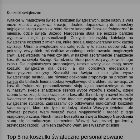
Koszulki świąteczne
Witajcie w magicznym świecie koszulek świątecznych, gdzie każdy z Was
może znaleźć wyjątkową kreację, idealnie dopasowaną do atmosfery
najpiękniejszego okresu w roku! Nasza kategoria "koszulki świąteczne" to
miejsce, gdzie święta Bożego Narodzenia stają się jeszcze bardziej
wyjątkowe dzięki personalizacji. Odkryjcie niezwykłą kolekcję na
świąteczne koszulki z imieniem, które dodają niepowtarzalny urok każdej
stylizacji. Ubrania świąteczne dla całej rodziny to nasza odpowiedź na
potrzeby wszystkich miłośników wspólnego celebrowania magicznych
chwil. Bez względu na wiek czy styl, w naszym asortymencie znajdziecie
koszulki na święta Bożego Narodzenia, które podkreślą wyjątkowość tego
czasu. Dla najmłodszych proponujemy urocze wzory jakie mają nasze
koszulki świąteczne dla dzieci, a dla dorosłych eleganckie i
humorystyczne motywy.
Koszulki na święta
to nie tylko wyraz
świątecznego nastroju, ale również doskonała propozycja na
prezent na
święta
dla bliskich. Imiona dodają wyjątkowego charakteru, sprawiając, że
koszulki świąteczne personalizowane stają się niepowtarzalnym darem.
W naszym sklepie znajdziecie szeroki wybór wzorów i kolorów, dzięki
czemu łatwo znajdziecie świąteczne koszulki dla rodziny a nawet koszulki
świąteczne dla rodzeństwa, które idealnie wpisują się w Waszą wizję
świątecznej stylizacji. Zapraszamy do odkrywania magicznych koszulek
świątecznych, które nie tylko dodadzą blasku Waszym świętom, ale
również pozwolą Wam wyrazić swoją wyjątkowość i radość z tego
magicznego czasu. Niech nasze
koszulki na święta Bożego Narodzenia
staną się nieodłącznym elementem Waszej świątecznej garderoby,
przynosząc radość i uśmiech zarówno Wam, jak i Waszym bliskim!
Top 5 na koszulki świąteczne personalizowane