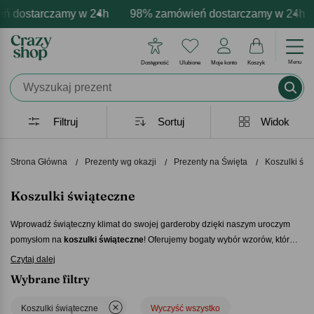
 dostarczamy w 24h
 i darmowa personalizacja produktów
pozytywne emocje - zawsze udane prezenty
98% zamówień dostarczamy w 24h
Profesjonalna i darmo
Prezentujemy 
Menu
Dostępność
Ulubione
Moje konto
Koszyk
Filtruj
Sortuj
Widok
Strona Główna
Prezenty wg okazji
Prezenty na Święta
Koszulki świ
Koszulki świąteczne
Wprowadź świąteczny klimat do swojej garderoby dzięki naszym uroczym
pomysłom na
koszulki świąteczne
! Oferujemy bogaty wybór wzorów, które
sprawią, że każda chwila tego magicznego sezonu będzie jeszcze
Czytaj dalej
wyjątkowa. Wyraź swoją radość poprzez projekt jaki ma
koszulka
Wybrane filtry
świąteczna
, która nie tylko świetnie wygląda, ale także podkreśli ducha
świąt. Niech te koszulki świąteczne staną się nieodłącznym elementem
Koszulki świąteczne
Wyczyść wszystko