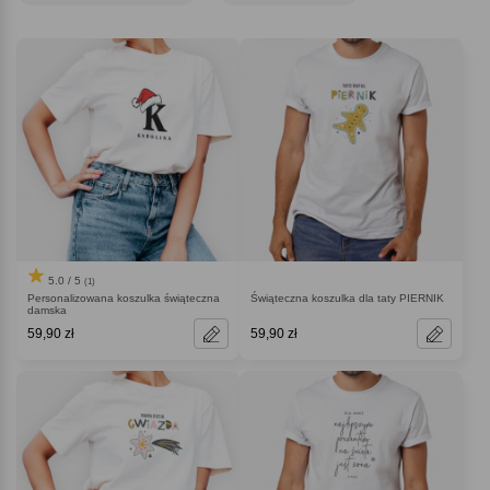
Twojego zestawu na ten radosny okres, rozpalając atmosferę świątecznej
magii wokół Ciebie!
5.0 / 5
(1)
Personalizowana koszulka świąteczna
Świąteczna koszulka dla taty PIERNIK
damska
59,90 zł
59,90 zł