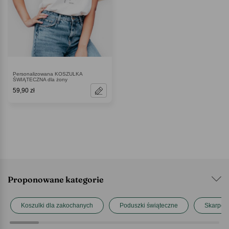
Personalizowana KOSZULKA
ŚWIĄTECZNA dla żony
59,90 zł
Proponowane kategorie
Koszulki dla zakochanych
Poduszki świąteczne
Skarpetk