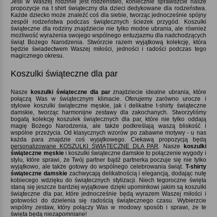
Jeśli w Waszej rodzinie jest rodzeństwo, koniecznie sprawdźcie nasze
propozycje na t shirt świąteczny dla dzieci dedykowane dla rodzeństwa.
Każde dziecko może znaleźć coś dla siebie, tworząc jednocześnie spójny
zespół rodzeństwa podczas świątecznych ścieżek przygód. Koszulki
świąteczne dla rodziny znajdziecie nie tylko modne ubrania, ale również
możliwość wyrażenia swojego wspólnego entuzjazmu dla nadchodzących
świąt Bożego Narodzenia. Stwórzcie razem wyjątkową kolekcję, która
będzie świadectwem Waszej miłości, jedności i radości podczas tego
magicznego okresu.
Koszulki świąteczne dla par
Nasze
koszulki świąteczne dla par
znajdziecie idealne ubrania, które
połączą Was w świątecznym klimacie. Oferujemy zarówno urocze i
stylowe koszulki świąteczne męskie, jak i delikatne t-shirty świąteczne
damskie, tworząc harmonijne zestawy dla zakochanych. Stworzyliśmy
bogatą kolekcję koszulek świątecznych dla par, które nie tylko oddają
magię Bożego Narodzenia, ale także podkreślają waszą bliskość i
wspólne przeżycia. Od klasycznych wzorów po zabawne motywy - u nas
każda para znajdzie coś wyjątkowego. Ciekawą propozycją będą
personalizowane KOSZULKI ŚWIĄTECZNE DLA PAR
. Nasze
koszulki
świąteczne męskie
i koszulki świąteczne damskie to połączenie wygody i
stylu, które sprawi, że Twój partner bądź partnerka poczuje się nie tylko
wyjątkowo, ale także gotowy do wspólnego celebrowania świąt.
T-shirty
świąteczne damskie
zachwycają delikatnością i elegancją, dodając nutę
kobiecego wdzięku do świątecznych stylizacji. Niech tegoroczne święta
staną się jeszcze bardziej wyjątkowe dzięki upominkowi jakim są koszulki
świąteczne dla par, które jednocześnie będą wyrazem Waszej miłości i
gotowości do dzielenia się radością świątecznego czasu. Wybierzcie
wspólny zestaw, który połączy Was w modowy sposób i sprawi, że te
święta będą niezapomniane!