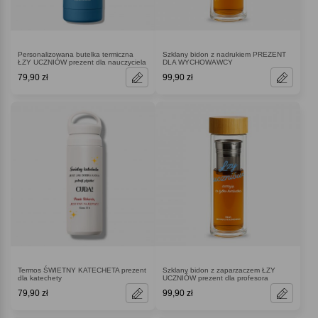
Personalizowana butelka termiczna
Szklany bidon z nadrukiem PREZENT
ŁZY UCZNIÓW prezent dla nauczyciela
DLA WYCHOWAWCY
79,90 zł
99,90 zł
Termos ŚWIETNY KATECHETA prezent
Szklany bidon z zaparzaczem ŁZY
dla katechety
UCZNIÓW prezent dla profesora
79,90 zł
99,90 zł