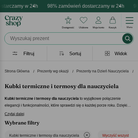
arczamy w 24h
mowa personalizacja produktów
ywne emocje - zawsze udane prezenty
98% zamówień dostarczamy w 24h
Profesjonalna i darmowa pe
Prezentujemy pozyty
98% 
Menu
Dostępność
Ulubione
Moje konto
Koszyk
Filtruj
Sortuj
Widok
Strona Główna
Prezenty wg okazji
Prezenty na Dzień Nauczyciela
Kubki termiczne i termosy dla nauczyciela
Kubki termiczne i termosy dla nauczyciela
to wyjątkowe połączenie
elegancji i funkcjonalności, które sprawdzi się o każdej porze roku. Dzięki
nim ulubiona kawa lub herbata zawsze pozostaje ciepła, niezależnie od
Czytaj dalej
tempa szkolnego dnia. Takie
kubki termiczne i termosy dla nauczyciela
to
Wybrane filtry
praktyczny, a zarazem pełen wdzięczności prezent, który codziennie
przypomina o uznaniu i sympatii uczniów. To drobny gest, który potrafi
Kubki termiczne i termosy dla nauczyciela
Wyczyść wszystko