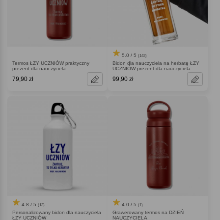
5.0 / 5
(143)
Termos ŁZY UCZNIÓW praktyczny
Bidon dla nauczyciela na herbatę ŁZY
prezent dla nauczyciela
UCZNIÓW prezent dla nauczyciela
79,90 zł
99,90 zł
4.8 / 5
4.0 / 5
(13)
(1)
Personalizowany bidon dla nauczyciela
Grawerowany termos na DZIEŃ
ŁZY UCZNIÓW
NAUCZYCIELA