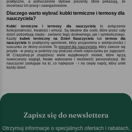
praktyczne, a jednocześnie stylowe prezenty, które pokazują, że
doceniasz ich pracę i zaangażowanie.
Dlaczego warto wybrać kubki termiczne i termosy dla
nauczyciela
Kubki termiczne i termosy dla nauczyciela
to połączenie
funkcjonalności, trwałości i emocji. Są idealne dla osób, które przez cały
dzień potrzebują ciepła - zarówno tego dosłownego, jak i symbolicznego.
Każdy
kubek termiczny na Dzień Nauczyciela
lub
termos dla
nauczyciela
to praktyczny upominek, który przypomina o wdzięczności i
szacunku ze strony uczniów. To
prezent dla nauczyciela
, który zawsze się
przyda - w pracy, w podróży czy podczas chwili odpoczynku po zajęciach.
W Crazyshop.pl znajdziesz wiele wyjątkowych modeli, które łączą
nowoczesny wygląd, trwałe wykonanie i możliwość personalizacji. Bo
nauczyciel zasługuje na to, co najlepsze - i na ciepły napój, który umili
każdy dzień.
Zapisz się do newslettera
Otrzymuj informacje o specjalnych ofertach i rabatach.