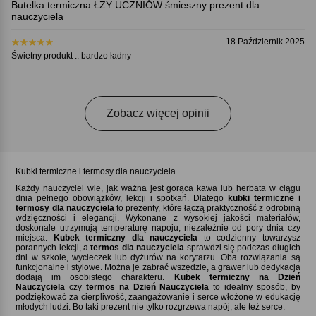
Butelka termiczna ŁZY UCZNIÓW śmieszny prezent dla
nauczyciela
18 Październik 2025
Świetny produkt .. bardzo ładny
Zobacz więcej opinii
Kubki termiczne i termosy dla nauczyciela
Każdy nauczyciel wie, jak ważna jest gorąca kawa lub herbata w ciągu
dnia pełnego obowiązków, lekcji i spotkań. Dlatego
kubki termiczne i
termosy dla nauczyciela
to prezenty, które łączą praktyczność z odrobiną
wdzięczności i elegancji. Wykonane z wysokiej jakości materiałów,
doskonale utrzymują temperaturę napoju, niezależnie od pory dnia czy
miejsca.
Kubek termiczny dla nauczyciela
to codzienny towarzysz
porannych lekcji, a
termos dla nauczyciela
sprawdzi się podczas długich
dni w szkole, wycieczek lub dyżurów na korytarzu. Oba rozwiązania są
funkcjonalne i stylowe. Można je zabrać wszędzie, a grawer lub dedykacja
dodają im osobistego charakteru.
Kubek termiczny na Dzień
Nauczyciela
czy
termos na Dzień Nauczyciela
to idealny sposób, by
podziękować za cierpliwość, zaangażowanie i serce włożone w edukację
młodych ludzi. Bo taki prezent nie tylko rozgrzewa napój, ale też serce.