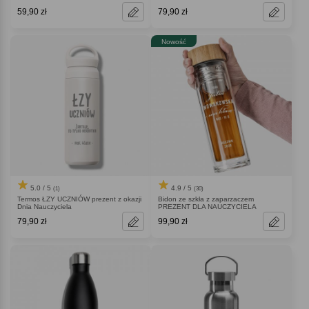
59,90 zł
79,90 zł
Nowość
5.0 / 5
4.9 / 5
(1)
(30)
Termos ŁZY UCZNIÓW prezent z okazji
Bidon ze szkła z zaparzaczem
Dnia Nauczyciela
PREZENT DLA NAUCZYCIELA
79,90 zł
99,90 zł