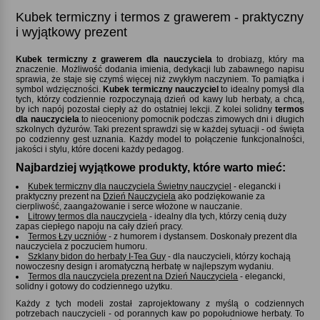
Kubek termiczny i termos z grawerem - praktyczny
i wyjątkowy prezent
Kubek termiczny z grawerem dla nauczyciela
to drobiazg, który ma
znaczenie. Możliwość dodania imienia, dedykacji lub zabawnego napisu
sprawia, że staje się czymś więcej niż zwykłym naczyniem. To pamiątka i
symbol wdzięczności.
Kubek termiczny nauczyciel
to idealny pomysł dla
tych, którzy codziennie rozpoczynają dzień od kawy lub herbaty, a chcą,
by ich napój pozostał ciepły aż do ostatniej lekcji. Z kolei solidny
termos
dla nauczyciela
to nieoceniony pomocnik podczas zimowych dni i długich
szkolnych dyżurów. Taki prezent sprawdzi się w każdej sytuacji - od święta
po codzienny gest uznania. Każdy model to połączenie funkcjonalności,
jakości i stylu, które doceni każdy pedagog.
Najbardziej wyjątkowe produkty, które warto mieć:
Kubek termiczny dla nauczyciela Świetny nauczyciel
- elegancki i
praktyczny prezent na
Dzień Nauczyciela
ako podziękowanie za
cierpliwość, zaangażowanie i serce włożone w nauczanie.
Litrowy termos dla nauczyciela
- idealny dla tych, którzy cenią duży
zapas ciepłego napoju na cały dzień pracy.
Termos Łzy uczniów
- z humorem i dystansem. Doskonały prezent dla
nauczyciela z poczuciem humoru.
Szklany bidon do herbaty I-Tea Guy
- dla nauczycieli, którzy kochają
nowoczesny design i aromatyczną herbatę w najlepszym wydaniu.
Termos dla nauczyciela prezent na Dzień Nauczyciela
- elegancki,
solidny i gotowy do codziennego użytku.
Każdy z tych modeli został zaprojektowany z myślą o codziennych
potrzebach nauczycieli - od porannych kaw po popołudniowe herbaty. To