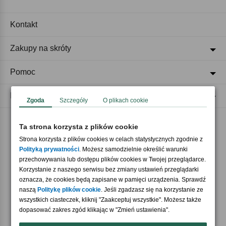
Kontakt
Zakupy na skróty
Pomoc
Regulaminy
Zgoda
Szczegóły
O plikach cookie
Ta strona korzysta z plików cookie
Akceptujemy płatności
Strona korzysta z plików cookies w celach statystycznych zgodnie z
Polityką prywatności
. Możesz samodzielnie określić warunki
przechowywania lub dostępu plików cookies w Twojej przeglądarce.
Korzystanie z naszego serwisu bez zmiany ustawień przeglądarki
oznacza, że cookies będą zapisane w pamięci urządzenia. Sprawdź
naszą
Politykę plików cookie
. Jeśli zgadzasz się na korzystanie ze
wszystkich ciasteczek, kliknij "Zaakceptuj wszystkie". Możesz także
Nasi partnerzy
dopasować zakres zgód klikając w "Zmień ustawienia".