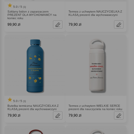
5.0 / 5
(1)
Szklany bidon z zaparzaczem
Termos z uchwytem NAUCZYCIELKA Z
PREZENT DLA WYCHOWAWCY na
KLASĄ prezent dla wychowawczyni
koniec roku
99,90 zł
79,90 zł
5.0 / 5
(1)
Butelka termiczna NAUCZYCIELKA Z
Termos z uchwytem WIELKIE SERCE
KLASĄ prezent dla wychowawczyni
prezent dla nauczyciela na koniec roku
79,90 zł
79,90 zł