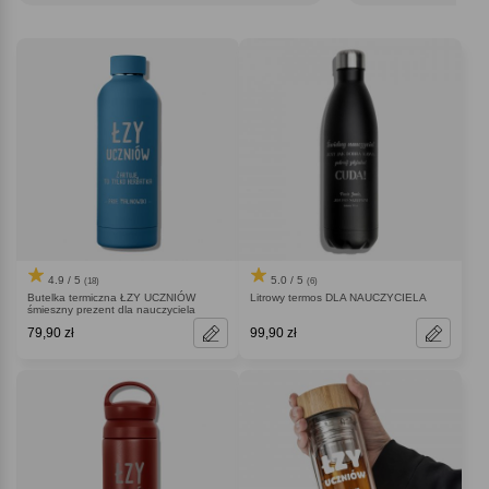
rozgrzać nie tylko napój, ale też serce.
4.9 / 5
5.0 / 5
(18)
(6)
Butelka termiczna ŁZY UCZNIÓW
Litrowy termos DLA NAUCZYCIELA
śmieszny prezent dla nauczyciela
79,90 zł
99,90 zł