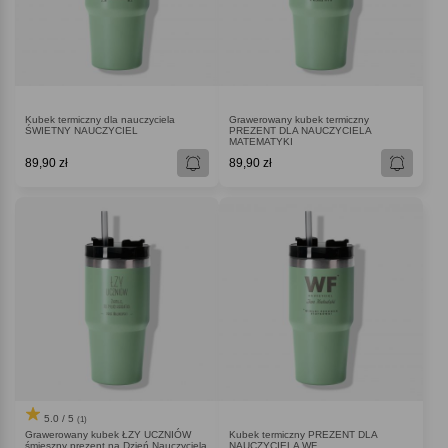
Kubek termiczny dla nauczyciela
Grawerowany kubek termiczny
ŚWIETNY NAUCZYCIEL
PREZENT DLA NAUCZYCIELA
MATEMATYKI
89,90 zł
89,90 zł
5.0 / 5
(1)
Grawerowany kubek ŁZY UCZNIÓW
Kubek termiczny PREZENT DLA
śmieszny prezent na Dzień Nauczyciela
NAUCZYCIELA WF