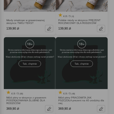
4.8 / 5
(4)
Miody smakowe w grawerowanej
Polskie miody w skrzynce PREZENT
skrzynce TWÓJ TEKST
ROCZNICOWY DLA RODZICÓW
139,90 zł
139,90 zł
Strona zawiera informacje dotyczące alkoholu i jest
Strona zawiera informacje dotyczące alkoholu i jest
przeznaczona wyłącznie dla osób pełnoletnich.
przeznaczona wyłącznie dla osób pełnoletnich.
Masz ukończone 18 lat i chcesz zerknąć na ten produkt
Masz ukończone 18 lat i chcesz zerknąć na ten produkt
Tak, chętnie
Tak, chętnie
4.9 / 5
4.9 / 5
(80)
(48)
Miód pitny w skrzynce z grawerem
Miód pitny PRACOWITA JAK
PODZIĘKOWANIA ŚLUBNE DLA
PSZCZOŁA prezent na 40 urodziny dla
RODZICÓW
niej
369,90 zł
369,90 zł