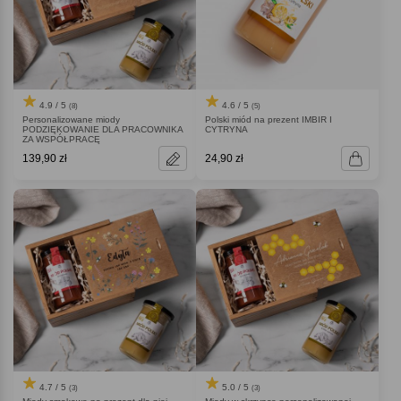
4.9 / 5
4.6 / 5
(8)
(5)
Personalizowane miody
Polski miód na prezent IMBIR I
PODZIĘKOWANIE DLA PRACOWNIKA
CYTRYNA
ZA WSPÓŁPRACĘ
139,90 zł
24,90 zł
4.7 / 5
5.0 / 5
(3)
(3)