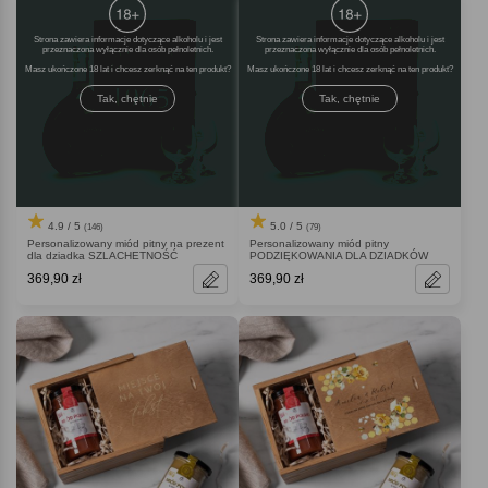
Strona zawiera informacje dotyczące alkoholu i jest
Strona zawiera informacje dotyczące alkoholu i jest
przeznaczona wyłącznie dla osób pełnoletnich.
przeznaczona wyłącznie dla osób pełnoletnich.
Masz ukończone 18 lat i chcesz zerknąć na ten produkt
Masz ukończone 18 lat i chcesz zerknąć na ten produkt
Tak, chętnie
Tak, chętnie
4.9 / 5
5.0 / 5
(146)
(79)
Personalizowany miód pitny na prezent
Personalizowany miód pitny
dla dziadka SZLACHETNOŚĆ
PODZIĘKOWANIA DLA DZIADKÓW
369,90 zł
369,90 zł