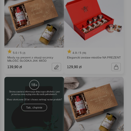
5.0 / 5
4.9 / 5
(2)
(55)
Miody na prezent z okazji rocznicy
Elegancki zestaw miodów NA PREZENT
MIŁOŚĆ SŁODKA JAK MIÓD
139,90 zł
129,90 zł
Strona zawiera informacje dotyczące alkoholu i jest
przeznaczona wyłącznie dla osób pełnoletnich.
Masz ukończone 18 lat i chcesz zerknąć na ten produkt
Tak, chętnie