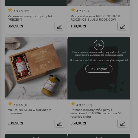
4.9 / 5
4.7 / 5
(255)
(3)
Personalizowany miód pitny NA
Miody w skrzynce PREZENT NA 30
PREZENT
ROCZNICĘ ŚLUBU RODZICÓW
369,90 zł
139,90 zł
Strona zawiera informacje dotyczące alkoholu i jest
przeznaczona wyłącznie dla osób pełnoletnich.
Masz ukończone 18 lat i chcesz zerknąć na ten produkt
Tak, chętnie
5.0 / 5
4.9 / 5
(1)
(159)
MIODY NA ŚLUB w skrzynce z
Personalizowany miód pitny z
grawerem
kieliszkami HISTORIA prezent na 50
rocznicę ślubu
139,90 zł
369,90 zł