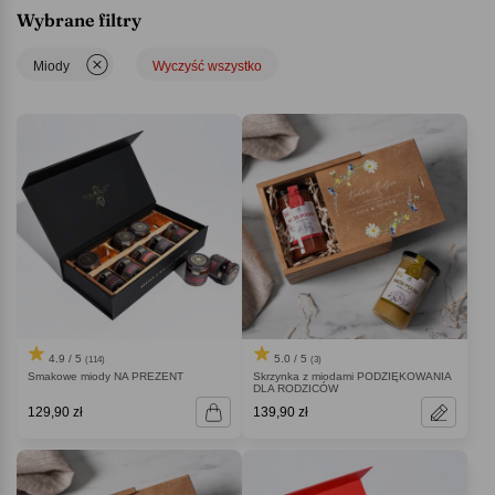
Wybrane filtry
Miody
Wyczyść wszystko
4.9 / 5
5.0 / 5
(114)
(3)
Smakowe miody NA PREZENT
Skrzynka z miodami PODZIĘKOWANIA
DLA RODZICÓW
129,90 zł
139,90 zł