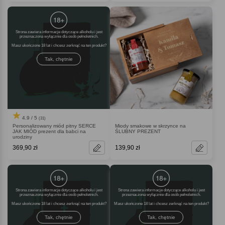
Strona zawiera informacje dotyczące alkoholu i jest
przeznaczona wyłącznie dla osób pełnoletnich.
Masz ukończone 18 lat i chcesz zerknąć na ten produkt
Tak, chętnie
4.9 / 5
(31)
Personalizowany miód pitny SERCE
Miody smakowe w skrzynce na
JAK MIÓD prezent dla babci na
ŚLUBNY PREZENT
urodziny
369,90 zł
139,90 zł
Strona zawiera informacje dotyczące alkoholu i jest
Strona zawiera informacje dotyczące alkoholu i jest
przeznaczona wyłącznie dla osób pełnoletnich.
przeznaczona wyłącznie dla osób pełnoletnich.
Masz ukończone 18 lat i chcesz zerknąć na ten produkt
Masz ukończone 18 lat i chcesz zerknąć na ten produkt
Tak, chętnie
Tak, chętnie