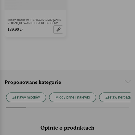
Miody smakowe PERSONALIZOWANE
PODZIĘKOWANIE DLA RODZICÓW
139,90 zł
Proponowane kategorie
Zestawy miodów
Miody pitne i nalewki
Zestaw herbata z
Opinie o produktach