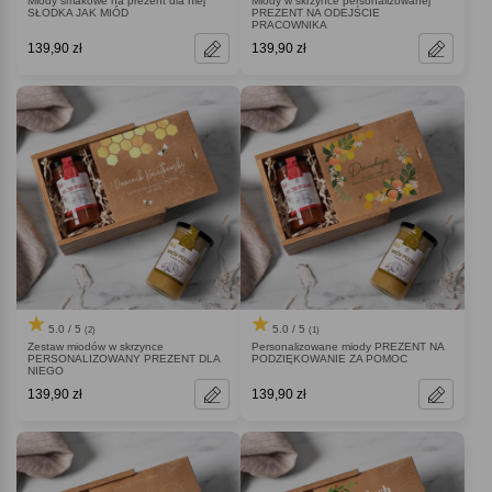
Miody smakowe na prezent dla niej
Miody w skrzynce personalizowanej
SŁODKA JAK MIÓD
PREZENT NA ODEJŚCIE
PRACOWNIKA
139,90 zł
139,90 zł
5.0 / 5
5.0 / 5
(2)
(1)
Zestaw miodów w skrzynce
Personalizowane miody PREZENT NA
PERSONALIZOWANY PREZENT DLA
PODZIĘKOWANIE ZA POMOC
NIEGO
139,90 zł
139,90 zł