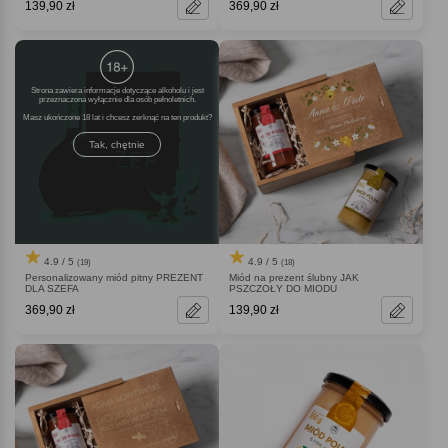
139,90 zł
369,90 zł
Strona zawiera informacje dotyczące alkoholu i jest
przeznaczona wyłącznie dla osób pełnoletnich.
Masz ukończone 18 lat i chcesz zerknąć na ten produkt
Tak, chętnie
4.9 / 5
4.9 / 5
(19)
(18)
Personalizowany miód pitny PREZENT
Miód na prezent ślubny JAK
DLA SZEFA
PSZCZOŁY DO MIODU
369,90 zł
139,90 zł