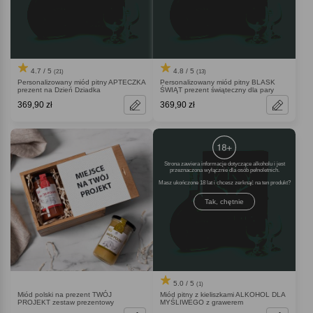
4.7 / 5
4.8 / 5
(21)
(13)
Personalizowany miód pitny APTECZKA
Personalizowany miód pitny BLASK
prezent na Dzień Dziadka
ŚWIĄT prezent świąteczny dla pary
369,90 zł
369,90 zł
Strona zawiera informacje dotyczące alkoholu i jest
przeznaczona wyłącznie dla osób pełnoletnich.
Masz ukończone 18 lat i chcesz zerknąć na ten produkt
Tak, chętnie
5.0 / 5
(1)
Miód polski na prezent TWÓJ
Miód pitny z kieliszkami ALKOHOL DLA
PROJEKT zestaw prezentowy
MYŚLIWEGO z grawerem