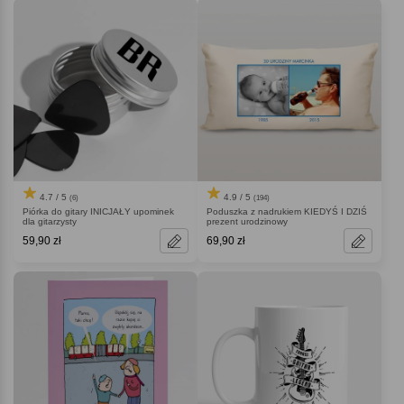
4.9 / 5
4.7 / 5
(194)
(6)
Poduszka z nadrukiem KIEDYŚ I DZIŚ
Piórka do gitary INICJAŁY upominek
prezent urodzinowy
dla gitarzysty
59,90 zł
69,90 zł