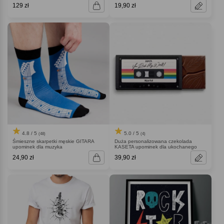
129 zł
19,90 zł
4.8 / 5
5.0 / 5
(48)
(4)
Śmieszne skarpetki męskie GITARA
Duża personalizowana czekolada
upominek dla muzyka
KASETA upominek dla ukochanego
24,90 zł
39,90 zł