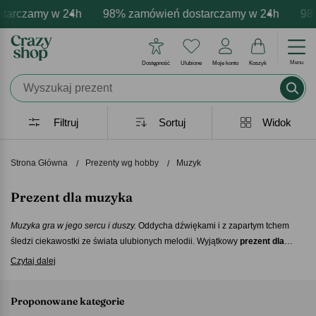
amy w 24h
personalizacja produktów
emocje - zawsze udane prezenty
98% zamówień dostarczamy w 24h
Profesjonalna i darmowa persona
Prezentujemy pozytywne 
98% zamó
Menu
Dostępność
Ulubione
Moje konto
Koszyk
Filtruj
Sortuj
Widok
Strona Główna
Prezenty wg hobby
Muzyk
Prezent dla muzyka
Muzyka gra w jego sercu i duszy.
Oddycha dźwiękami i z zapartym tchem
śledzi ciekawostki ze świata ulubionych melodii. Wyjątkowy
prezent dla
muzyka
podbije jego serce. Być może woli ostre brzmienia, jest fanem
Czytaj dalej
klasyki lub muzyki popularnej. Ale bez cienia wątpliwości, kocha wszystko,
co traktuje o jego pasji. Dlatego stworzyliśmy
prezent dla muzyka
, który
Proponowane kategorie
idealnie wpiszę się w świat rytmu i dźwięków.