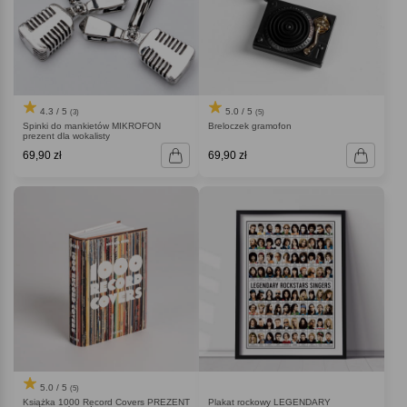
4.3 / 5
5.0 / 5
(3)
(5)
Spinki do mankietów MIKROFON
Breloczek gramofon
prezent dla wokalisty
69,90 zł
69,90 zł
5.0 / 5
(5)
Książka 1000 Record Covers PREZENT
Plakat rockowy LEGENDARY