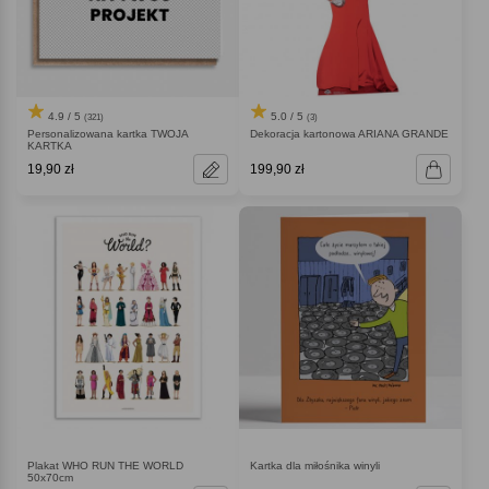
4.9 / 5
5.0 / 5
(321)
(3)
Personalizowana kartka TWOJA
Dekoracja kartonowa ARIANA GRANDE
KARTKA
19,90 zł
199,90 zł
Plakat WHO RUN THE WORLD
Kartka dla miłośnika winyli
50x70cm