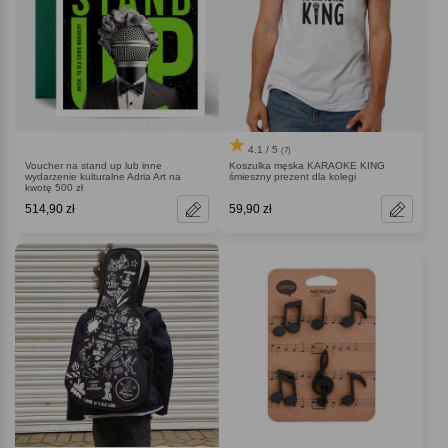
4.1 / 5
(7)
Voucher na stand up lub inne
Koszulka męska KARAOKE KING
wydarzenie kulturalne Adria Art na
śmieszny prezent dla kolegi
kwotę 500 zł
514,90 zł
59,90 zł