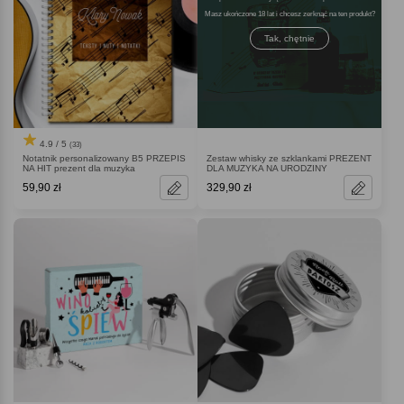
Masz ukończone 18 lat i chcesz zerknąć na ten produkt
Tak, chętnie
4.9 / 5
(33)
Notatnik personalizowany B5 PRZEPIS
Zestaw whisky ze szklankami PREZENT
NA HIT prezent dla muzyka
DLA MUZYKA NA URODZINY
59,90 zł
329,90 zł