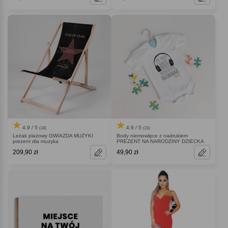
4.9 / 5
4.9 / 5
(10)
(21)
Leżak plażowy GWIAZDA MUZYKI
Body niemowlęce z nadrukiem
prezent dla muzyka
PREZENT NA NARODZINY DZIECKA
209,90 zł
49,90 zł