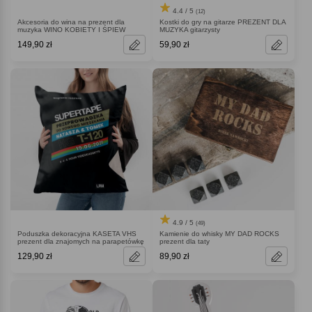
4.4 / 5
(12)
Akcesoria do wina na prezent dla
Kostki do gry na gitarze PREZENT DLA
muzyka WINO KOBIETY I ŚPIEW
MUZYKA gitarzysty
149,90 zł
59,90 zł
4.9 / 5
(49)
Poduszka dekoracyjna KASETA VHS
Kamienie do whisky MY DAD ROCKS
prezent dla znajomych na parapetówkę
prezent dla taty
129,90 zł
89,90 zł