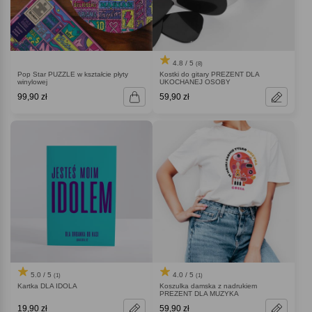
4.8 / 5
(8)
Pop Star PUZZLE w kształcie płyty
Kostki do gitary PREZENT DLA
winylowej
UKOCHANEJ OSOBY
99,90 zł
59,90 zł
5.0 / 5
4.0 / 5
(1)
(1)
Kartka DLA IDOLA
Koszulka damska z nadrukiem
PREZENT DLA MUZYKA
19,90 zł
59,90 zł