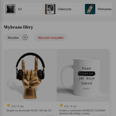
DJ
Gitarzysta
Perkusista
Wybrane filtry
Muzyka
Wyczyść wszystko
4.8 / 5
4.9 / 5
(48)
(14)
Stojak na słuchawki ROCK ON dla DJ
Kubek z nadrukiem BARDZO CZARNA
prezent dla kolegi z pracy