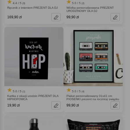
4.4 / 5
5.0 / 5
(9)
(2)
Ręcznik z imieniem PREZENT DLA DJ
Wódka personalizowana PREZENT
URODZINOWY DLA DJ
169,90 zł
99,90 zł
5.0 / 5
5.0 / 5
(1)
(4)
Kartka z okazji urodzin PREZENT DLA
Plakat personalizowany 31x41 cm
HIPHOPOWCA
PIOSENKI prezent na rocznicę związku
19,90 zł
99,90 zł