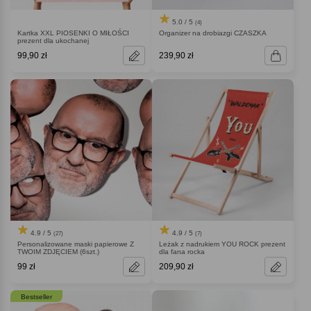
5.0 / 5
(4)
Kartka XXL PIOSENKI O MIŁOŚCI
Organizer na drobiazgi CZASZKA
prezent dla ukochanej
99,90 zł
239,90 zł
4.9 / 5
4.9 / 5
(27)
(7)
Personalizowane maski papierowe Z
Leżak z nadrukiem YOU ROCK prezent
TWOIM ZDJĘCIEM (6szt.)
dla fana rocka
99 zł
209,90 zł
Bestseller