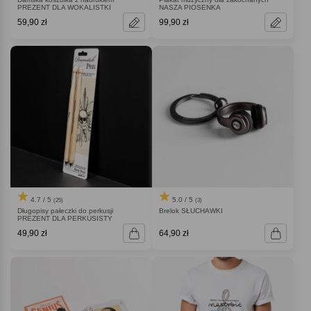
PREZENT DLA WOKALISTKI
NASZA PIOSENKA
59,90 zł
99,90 zł
4.7 / 5
5.0 / 5
(25)
(3)
Długopisy pałeczki do perkusji
Brelok SŁUCHAWKI
PREZENT DLA PERKUSISTY
49,90 zł
64,90 zł