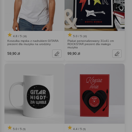
4.8 / 5
5.0 / 5
(16)
(10)
Koszulka męska z nadrukiem GITARA
Plakat personalizowany 31x41 cm
prezent dla muzyka na urodziny
ROCKSTAR prezent dla małego
muzyka
59,90 zł
99,90 zł
5.0 / 5
4.4 / 5
(5)
(5)