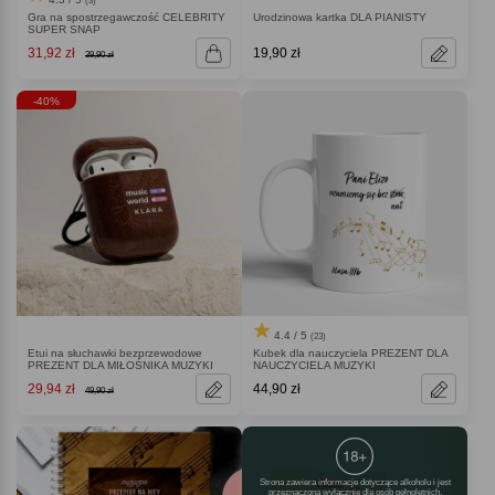
(3)
Gra na spostrzegawczość CELEBRITY
Urodzinowa kartka DLA PIANISTY
SUPER SNAP
31,92 zł
19,90 zł
39,90 zł
-40%
4.4 / 5
(23)
Etui na słuchawki bezprzewodowe
Kubek dla nauczyciela PREZENT DLA
PREZENT DLA MIŁOŚNIKA MUZYKI
NAUCZYCIELA MUZYKI
29,94 zł
44,90 zł
49,90 zł
Strona zawiera informacje dotyczące alkoholu i jest
przeznaczona wyłącznie dla osób pełnoletnich.