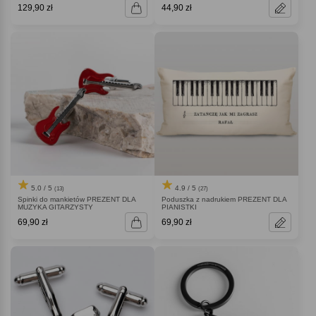
129,90 zł
44,90 zł
5.0 / 5
4.9 / 5
(13)
(27)
Spinki do mankietów PREZENT DLA
Poduszka z nadrukiem PREZENT DLA
MUZYKA GITARZYSTY
PIANISTKI
69,90 zł
69,90 zł