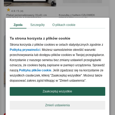
4.9 / 5
(10)
Plakat personalizowany 31x41 cm
Koszulka z haftem CZŁOWIEK
PREZENT DLA GITARZYSTY
ORKIESTRA prezent dla
marketingowca
Zgoda
Szczegóły
O plikach cookie
99,90 zł
99,90 zł
Ta strona korzysta z plików cookie
Strona korzysta z plików cookies w celach statystycznych zgodnie z
Polityką prywatności
. Możesz samodzielnie określić warunki
przechowywania lub dostępu plików cookies w Twojej przeglądarce.
Korzystanie z naszego serwisu bez zmiany ustawień przeglądarki
oznacza, że cookies będą zapisane w pamięci urządzenia. Sprawdź
naszą
Politykę plików cookie
. Jeśli zgadzasz się na korzystanie ze
wszystkich ciasteczek, kliknij "Zaakceptuj wszystkie". Możesz także
dopasować zakres zgód klikając w "Zmień ustawienia".
Zaakceptuj wszystkie
5.0 / 5
4.0 / 5
(3)
(4)
Plakat personalizowany 31x41 cm
Kartka urodzinowa dla gitarzysty MOJA
PREZENT ROCZNICOWY DLA NIEJ
GITARA
99,90 zł
19,90 zł
Zmień ustawienia