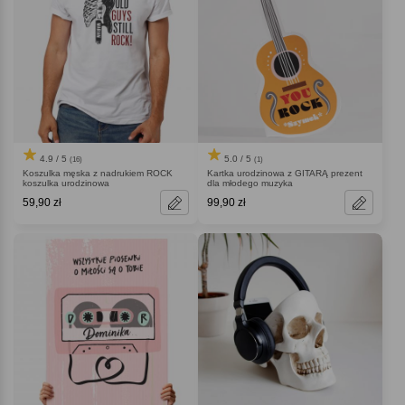
4.9 / 5
5.0 / 5
(16)
(1)
Koszulka męska z nadrukiem ROCK
Kartka urodzinowa z GITARĄ prezent
koszulka urodzinowa
dla młodego muzyka
59,90 zł
99,90 zł