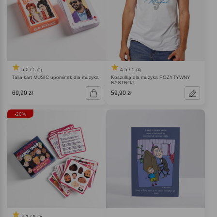
5.0 / 5
4.5 / 5
(1)
(4)
Talia kart MUSIC upominek dla muzyka
Koszulka dla muzyka POZYTYWNY
NASTRÓJ
69,90 zł
59,90 zł
-20%
4.3 / 5