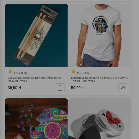
4.9 / 5
5.0 / 5
(14)
(2)
Ołówki pałeczki do perkusji PREZENT
Koszulka muzyczna W MOJEJ GŁOWIE
DLA MUZYKA
TYLKO MUZYKA
39,90 zł
59,90 zł