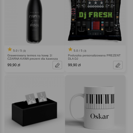
5.0 / 5
5.0 / 5
(3)
(3)
Grawerowany termos na kawę 1l
Poduszka personalizowana PREZENT
CZARNA KAWA prezent dla kawosza
DLA DJ
99,90 zł
99,90 zł