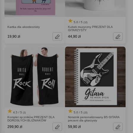
5.0 / 5
(12)
Kartka dla akordeonisty
Kubek muzyczny PREZENT DLA
GITARZYSTY
19,90 zł
44,90 zł
4.5 / 5
5.0 / 5
(2)
(22)
Komplet ręczników PREZENT DLA
Notatnik personalizowany B5 GITARA
DOROSŁYCH BLIŹNIAKÓW
prezent dla gitarzysty
299,90 zł
59,90 zł