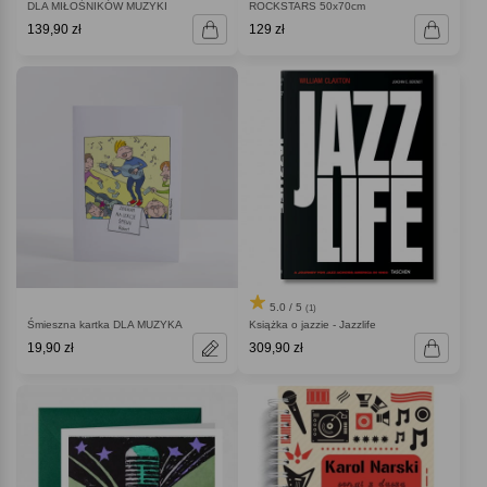
DLA MIŁOŚNIKÓW MUZYKI
ROCKSTARS 50x70cm
139,90 zł
129 zł
5.0 / 5
(1)
Śmieszna kartka DLA MUZYKA
Książka o jazzie - Jazzlife
19,90 zł
309,90 zł