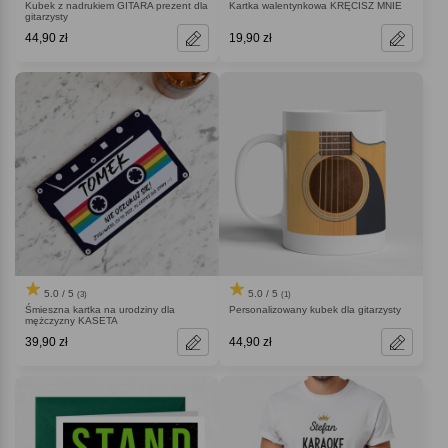
Kubek z nadrukiem GITARA prezent dla
Kartka walentynkowa KRĘCISZ MNIE
gitarzysty
44,90 zł
19,90 zł
5.0 / 5
5.0 / 5
(3)
(1)
Śmieszna kartka na urodziny dla
Personalizowany kubek dla gitarzysty
mężczyzny KASETA
39,90 zł
44,90 zł