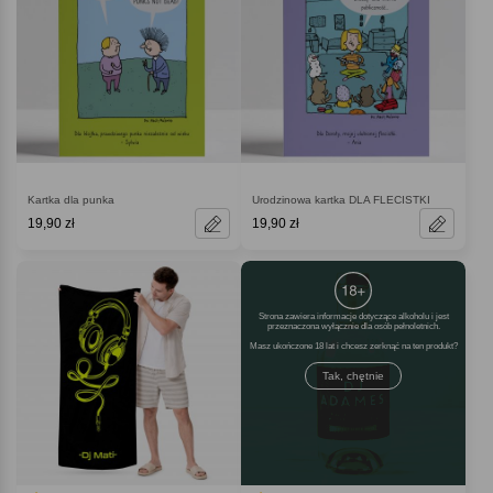
Kartka dla punka
Urodzinowa kartka DLA FLECISTKI
19,90 zł
19,90 zł
Strona zawiera informacje dotyczące alkoholu i jest
przeznaczona wyłącznie dla osób pełnoletnich.
Masz ukończone 18 lat i chcesz zerknąć na ten produkt
Tak, chętnie