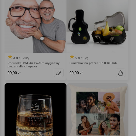
4.8 / 5
5.0 / 5
(330)
(3)
Poduszka TWOJA TWARZ oryginalny
Lunchbox na prezent ROCKSTAR
prezent dla chłopaka
99,90 zł
99,90 zł