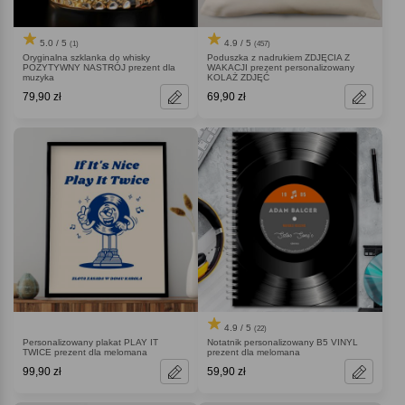
5.0 / 5
4.9 / 5
(1)
(457)
Oryginalna szklanka do whisky
Poduszka z nadrukiem ZDJĘCIA Z
POZYTYWNY NASTRÓJ prezent dla
WAKACJI prezent personalizowany
muzyka
KOLAŻ ZDJĘĆ
79,90 zł
69,90 zł
4.9 / 5
(22)
Personalizowany plakat PLAY IT
Notatnik personalizowany B5 VINYL
TWICE prezent dla melomana
prezent dla melomana
99,90 zł
59,90 zł