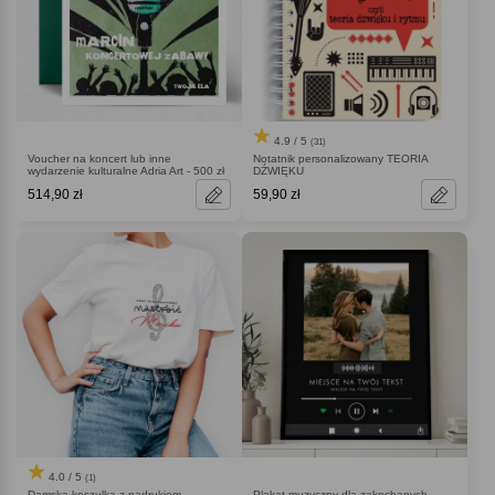
4.9 / 5
(31)
Voucher na koncert lub inne
Notatnik personalizowany TEORIA
wydarzenie kulturalne Adria Art - 500 zł
DŹWIĘKU
514,90 zł
59,90 zł
4.0 / 5
(1)
Damska koszulka z nadrukiem
Plakat muzyczny dla zakochanych