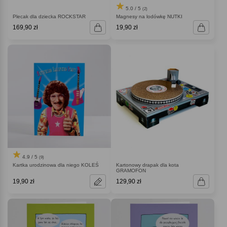
5.0 / 5
(2)
Plecak dla dziecka ROCKSTAR
Magnesy na lodówkę NUTKI
169,90 zł
19,90 zł
4.9 / 5
(9)
Kartka urodzinowa dla niego KOLEŚ
Kartonowy drapak dla kota
GRAMOFON
19,90 zł
129,90 zł