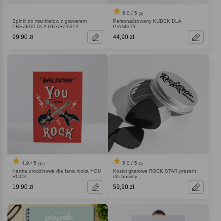
5.0 / 5
(2)
Spinki do mankietów z grawerem
Personalizowany KUBEK DLA
PREZENT DLA GITARZYSTY
PIANISTY
99,90 zł
44,90 zł
4.9 / 5
5.0 / 5
(17)
(5)
Kartka urodzinowa dla fana rocka YOU
Kostki gitarowe ROCK STAR prezent
ROCK
dla basisty
19,90 zł
59,90 zł