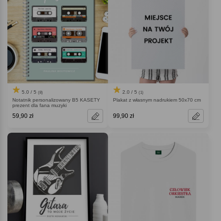
5.0 / 5
2.0 / 5
(8)
(1)
Notatnik personalizowany B5 KASETY
Plakat z własnym nadrukiem 50x70 cm
prezent dla fana muzyki
59,90 zł
99,90 zł