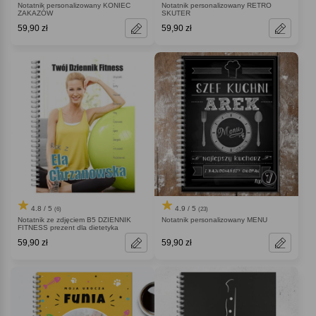
Notatnik personalizowany KONIEC
Notatnik personalizowany RETRO
ZAKAZÓW
SKUTER
59,90 zł
59,90 zł
4.8 / 5
4.9 / 5
(6)
(23)
Notatnik ze zdjęciem B5 DZIENNIK
Notatnik personalizowany MENU
FITNESS prezent dla dietetyka
59,90 zł
59,90 zł