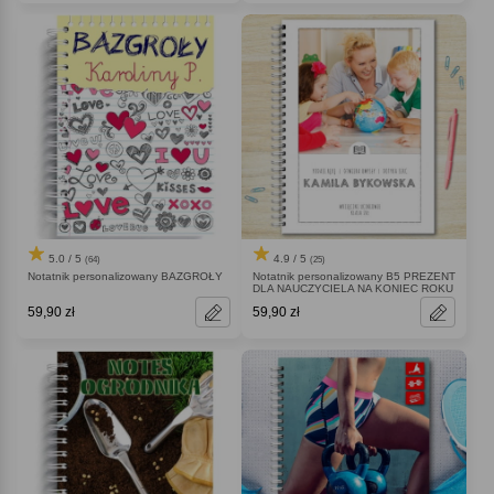
5.0 / 5
4.9 / 5
(64)
(25)
Notatnik personalizowany BAZGROŁY
Notatnik personalizowany B5 PREZENT
DLA NAUCZYCIELA NA KONIEC ROKU
59,90 zł
59,90 zł