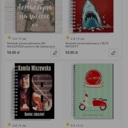
5.0 / 5
4.9 / 5
(19)
(13)
Notatnik personalizowany B5
Notatnik personalizowany CIĘTE
NAJLEPSZA prezent dla dziewczyny
RIPOSTY
59,90 zł
59,90 zł
4.9 / 5
5.0 / 5
(16)
(7)