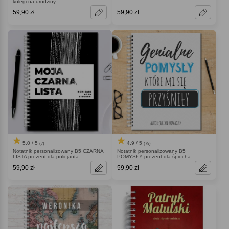
kolegi na urodziny
59,90 zł
59,90 zł
5.0 / 5
4.9 / 5
(7)
(79)
Notatnik personalizowany B5 CZARNA
Notatnik personalizowany B5
LISTA prezent dla policjanta
POMYSŁY prezent dla śpiocha
59,90 zł
59,90 zł