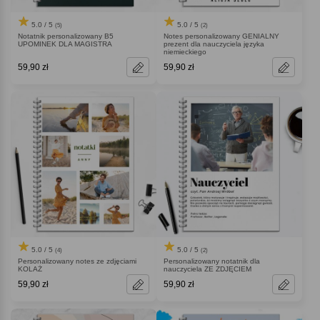
5.0 / 5
5.0 / 5
(5)
(2)
Notatnik personalizowany B5
Notes personalizowany GENIALNY
UPOMINEK DLA MAGISTRA
prezent dla nauczyciela języka
niemieckiego
59,90 zł
59,90 zł
5.0 / 5
5.0 / 5
(4)
(2)
Personalizowany notes ze zdjęciami
Personalizowany notatnik dla
KOLAŻ
nauczyciela ZE ZDJĘCIEM
59,90 zł
59,90 zł