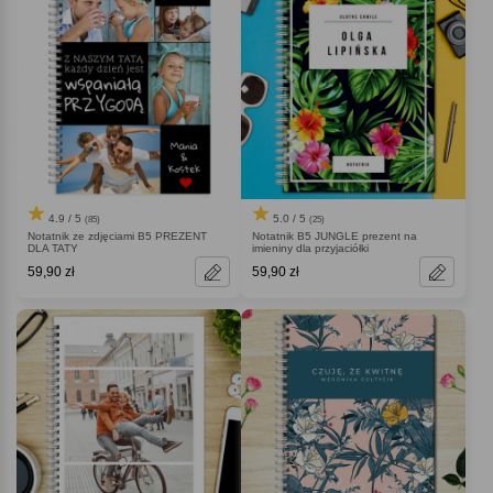
4.9 / 5
5.0 / 5
(85)
(25)
Notatnik ze zdjęciami B5 PREZENT
Notatnik B5 JUNGLE prezent na
DLA TATY
imieniny dla przyjaciółki
59,90 zł
59,90 zł