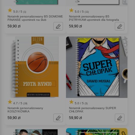
5.0 / 5
5.0 / 5
(1)
(11)
Notatnik personalizowany B5 DOMOWE
Notatnik personalizowany B5
FINANSE upominek na ślub
PSTRYKAM upominek dla fotografa
59,90 zł
59,90 zł
4.7 / 5
5.0 / 5
(19)
(5)
Notatnik personalizowany
Notatnik personalizowany SUPER
KOSZYKÓWKA
CHŁOPAK
59,90 zł
59,90 zł