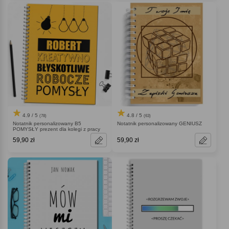
4.9 / 5
4.8 / 5
(78)
(63)
Notatnik personalizowany B5
Notatnik personalizowany GENIUSZ
POMYSŁY prezent dla kolegi z pracy
59,90 zł
59,90 zł