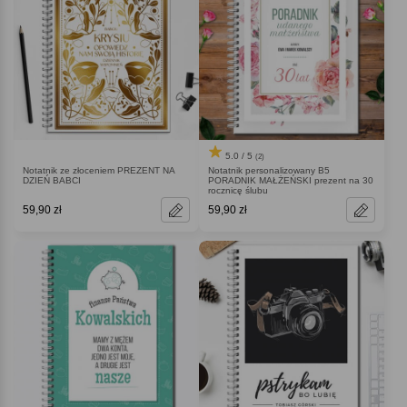
5.0 / 5
(2)
Notatnik ze złoceniem PREZENT NA
Notatnik personalizowany B5
DZIEŃ BABCI
PORADNIK MAŁŻEŃSKI prezent na 30
rocznicę ślubu
59,90 zł
59,90 zł