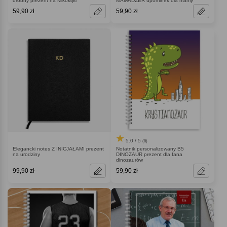
drobny prezent na Mikołajki
MAMADŻER upominek dla mamy
59,90 zł
59,90 zł
5.0 / 5
(8)
Elegancki notes Z INICJAŁAMI prezent
Notatnik personalizowany B5
na urodziny
DINOZAUR prezent dla fana
dinozaurów
99,90 zł
59,90 zł