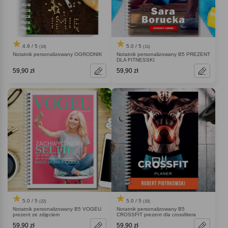
4.9 / 5
5.0 / 5
(14)
(11)
Notatnik personalizowany OGRODNIK
Notatnik personalizowany B5 PREZENT
DLA FITNESSKI
59,90 zł
59,90 zł
5.0 / 5
5.0 / 5
(22)
(10)
Notatnik personalizowany B5 VOGEU
Notatnik personalizowany B5
prezent ze zdjęciem
CROSSFIT prezent dla crossfitera
59,90 zł
59,90 zł