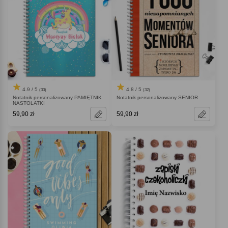
4.9 / 5
4.8 / 5
(33)
(32)
Notatnik personalizowany PAMIĘTNIK
Notatnik personalizowany SENIOR
NASTOLATKI
59,90 zł
59,90 zł