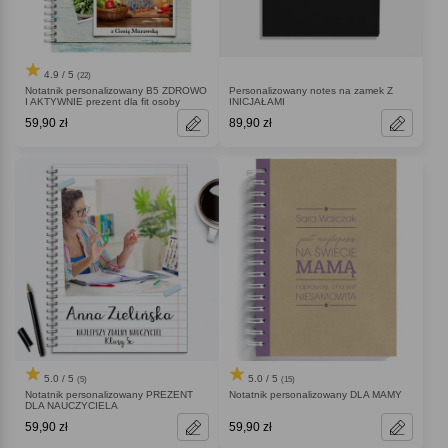
4.9 / 5
(22)
Notatnik personalizowany B5 ZDROWO
Personalizowany notes na zamek Z
I AKTYWNIE prezent dla fit osoby
INICJAŁAMI
59,90 zł
89,90 zł
5.0 / 5
5.0 / 5
(5)
(15)
Notatnik personalizowany PREZENT
Notatnik personalizowany DLA MAMY
DLA NAUCZYCIELA
59,90 zł
59,90 zł