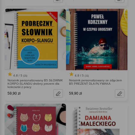
4.8 / 5
4.9 / 5
(21)
(11)
Notatnik personalizowany B5 SŁOWNIK
Notatnik personalizowany ze zdjęciem
KORPO-SLANGU drobny prezent dla
B5 PREZENT DLA PŁYWAKA
koleżanki z pracy
59,90 zł
59,90 zł