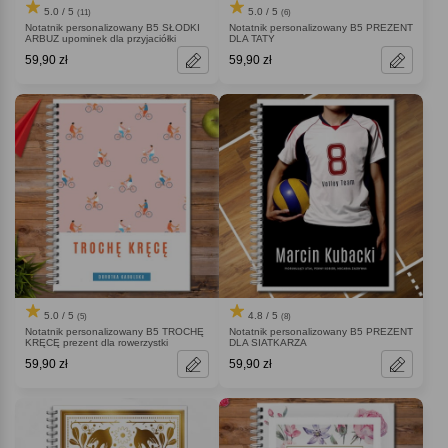
5.0 / 5
5.0 / 5
(11)
(6)
Notatnik personalizowany B5 SŁODKI
Notatnik personalizowany B5 PREZENT
ARBUZ upominek dla przyjaciółki
DLA TATY
59,90 zł
59,90 zł
5.0 / 5
4.8 / 5
(5)
(8)
Notatnik personalizowany B5 TROCHĘ
Notatnik personalizowany B5 PREZENT
KRĘCĘ prezent dla rowerzystki
DLA SIATKARZA
59,90 zł
59,90 zł