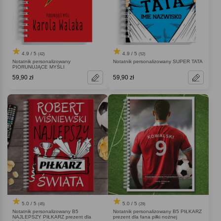
4.9 / 5
4.9 / 5
(42)
(52)
Notatnik personalizowany
Notatnik personalizowany SUPER TATA
PIORUNUJĄCE MYŚLI
59,90 zł
59,90 zł
5.0 / 5
5.0 / 5
(45)
(29)
Notatnik personalizowany B5
Notatnik personalizowany B5 PIŁKARZ
NAJLEPSZY PIŁKARZ prezent dla
prezent dla fana piłki nożnej