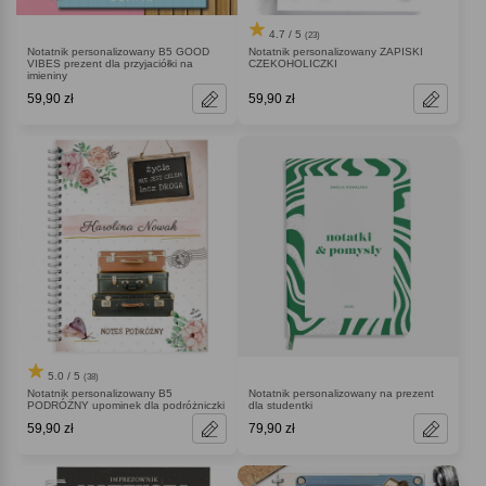
4.7 / 5
(23)
Notatnik personalizowany B5 GOOD
Notatnik personalizowany ZAPISKI
VIBES prezent dla przyjaciółki na
CZEKOHOLICZKI
imieniny
59,90 zł
59,90 zł
5.0 / 5
(38)
Notatnik personalizowany B5
Notatnik personalizowany na prezent
PODRÓŻNY upominek dla podróżniczki
dla studentki
59,90 zł
79,90 zł