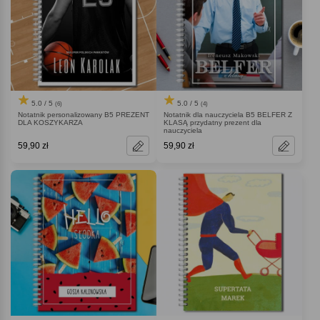
5.0 / 5
5.0 / 5
(6)
(4)
Notatnik personalizowany B5 PREZENT
Notatnik dla nauczyciela B5 BELFER Z
DLA KOSZYKARZA
KLASĄ przydatny prezent dla
nauczyciela
59,90 zł
59,90 zł