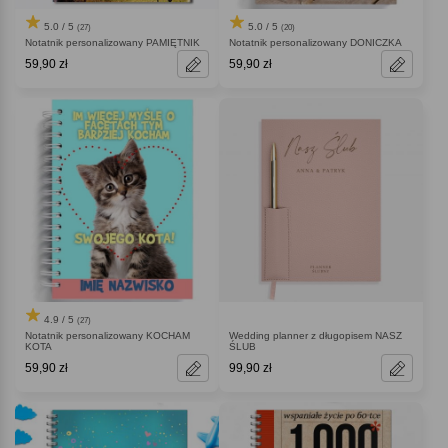
5.0 / 5
5.0 / 5
(27)
(20)
Notatnik personalizowany PAMIĘTNIK
Notatnik personalizowany DONICZKA
59,90 zł
59,90 zł
4.9 / 5
(27)
Notatnik personalizowany KOCHAM
Wedding planner z długopisem NASZ
KOTA
ŚLUB
59,90 zł
99,90 zł