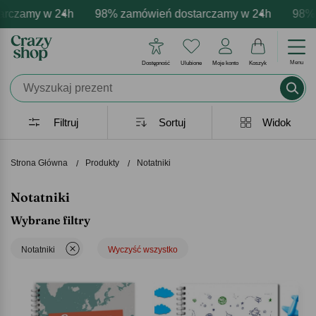
y w 24h
ersonalizacja produktów
mocje - zawsze udane prezenty
98% zamówień dostarczamy w 24h
Profesjonalna i darmowa personal
Prezentujemy pozytywne em
98% zamów
Menu
Dostępność
Ulubione
Moje konto
Koszyk
Filtruj
Sortuj
Widok
Strona Główna
Produkty
Notatniki
Notatniki
Wybrane filtry
Notatniki
Wyczyść wszystko