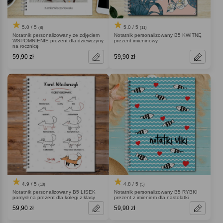
5.0 / 5
5.0 / 5
(8)
(11)
Notatnik personalizowany ze zdjęciem
Notatnik personalizowany B5 KWITNĘ
WSPOMNIENIE prezent dla dziewczyny
prezent imieninowy
na rocznicę
59,90 zł
59,90 zł
4.9 / 5
4.8 / 5
(10)
(5)
Notatnik personalizowany B5 LISEK
Notatnik personalizowany B5 RYBKI
pomysł na prezent dla kolegi z klasy
prezent z imieniem dla nastolatki
59,90 zł
59,90 zł