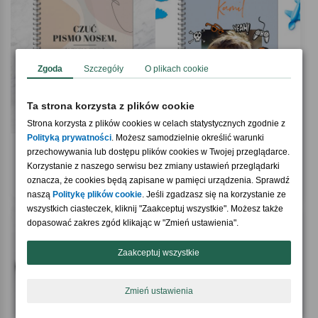
Zgoda
Szczegóły
O plikach cookie
Ta strona korzysta z plików cookie
Strona korzysta z plików cookies w celach statystycznych zgodnie z
Polityką prywatności
. Możesz samodzielnie określić warunki
5.0 / 5
(1)
przechowywania lub dostępu plików cookies w Twojej przeglądarce.
Personalizowany notes CZUĆ PISMO
Notes dla chłopca COOL
NOSEM upominek na urodziny
Korzystanie z naszego serwisu bez zmiany ustawień przeglądarki
59,90 zł
oznacza, że cookies będą zapisane w pamięci urządzenia. Sprawdź
59,90 zł
naszą
Politykę plików cookie
. Jeśli zgadzasz się na korzystanie ze
wszystkich ciasteczek, kliknij "Zaakceptuj wszystkie". Możesz także
dopasować zakres zgód klikając w "Zmień ustawienia".
Zaakceptuj wszystkie
Zmień ustawienia