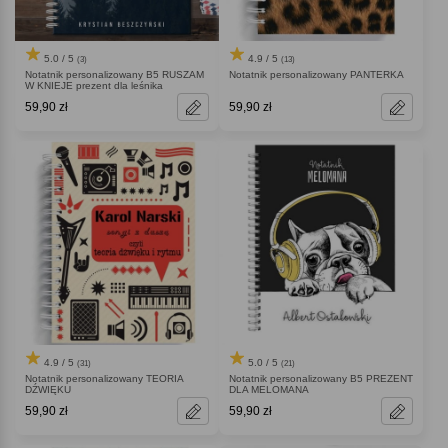
5.0 / 5
4.9 / 5
(3)
(13)
Notatnik personalizowany B5 RUSZAM
Notatnik personalizowany PANTERKA
W KNIEJE prezent dla leśnika
59,90 zł
59,90 zł
4.9 / 5
5.0 / 5
(31)
(21)
Notatnik personalizowany TEORIA
Notatnik personalizowany B5 PREZENT
DŹWIĘKU
DLA MELOMANA
59,90 zł
59,90 zł