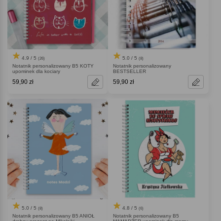
4.9 / 5
5.0 / 5
(26)
(8)
Notatnik personalizowany B5 KOTY
Notatnik personalizowany
upominek dla kociary
BESTSELLER
59,90 zł
59,90 zł
5.0 / 5
4.8 / 5
(8)
(6)
Notatnik personalizowany B5 ANIOŁ
Notatnik personalizowany B5