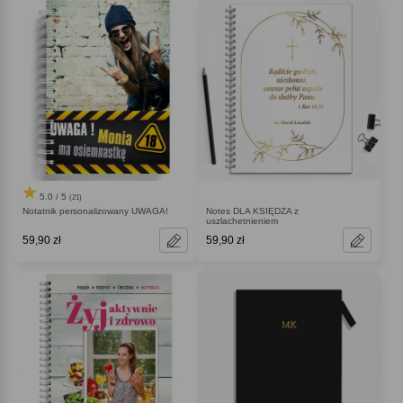
5.0 / 5
(21)
Notatnik personalizowany UWAGA!
Notes DLA KSIĘDZA z
uszlachetnieniem
59,90 zł
59,90 zł