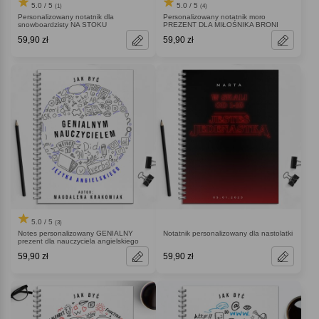
5.0 / 5
5.0 / 5
(1)
(4)
Personalizowany notatnik dla
Personalizowany notatnik moro
snowboardzisty NA STOKU
PREZENT DLA MIŁOŚNIKA BRONI
59,90 zł
59,90 zł
5.0 / 5
(3)
Notes personalizowany GENIALNY
Notatnik personalizowany dla nastolatki
prezent dla nauczyciela angielskiego
59,90 zł
59,90 zł