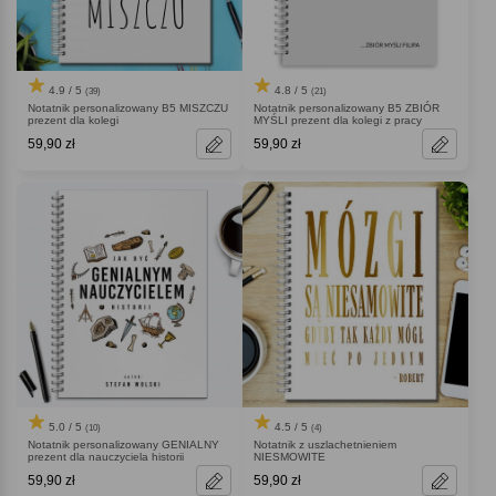
4.9 / 5
4.8 / 5
(39)
(21)
Notatnik personalizowany B5 MISZCZU
Notatnik personalizowany B5 ZBIÓR
prezent dla kolegi
MYŚLI prezent dla kolegi z pracy
59,90 zł
59,90 zł
5.0 / 5
4.5 / 5
(10)
(4)
Notatnik personalizowany GENIALNY
Notatnik z uszlachetnieniem
prezent dla nauczyciela historii
NIESMOWITE
59,90 zł
59,90 zł