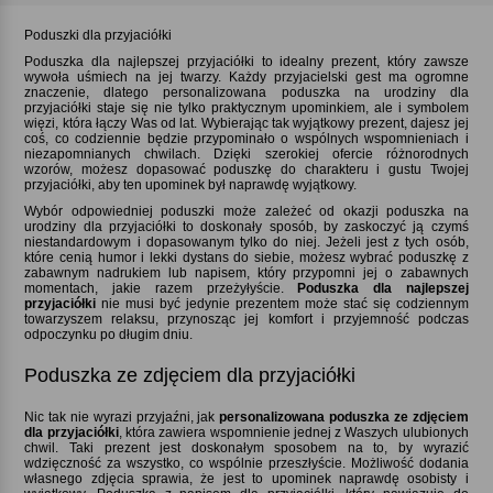
Poduszki dla przyjaciółki
Poduszka dla najlepszej przyjaciółki to idealny prezent, który zawsze
wywoła uśmiech na jej twarzy. Każdy przyjacielski gest ma ogromne
znaczenie, dlatego personalizowana poduszka na urodziny dla
przyjaciółki staje się nie tylko praktycznym upominkiem, ale i symbolem
więzi, która łączy Was od lat. Wybierając tak wyjątkowy prezent, dajesz jej
coś, co codziennie będzie przypominało o wspólnych wspomnieniach i
niezapomnianych chwilach. Dzięki szerokiej ofercie różnorodnych
wzorów, możesz dopasować poduszkę do charakteru i gustu Twojej
przyjaciółki, aby ten upominek był naprawdę wyjątkowy.
Wybór odpowiedniej poduszki może zależeć od okazji poduszka na
urodziny dla przyjaciółki to doskonały sposób, by zaskoczyć ją czymś
niestandardowym i dopasowanym tylko do niej. Jeżeli jest z tych osób,
które cenią humor i lekki dystans do siebie, możesz wybrać poduszkę z
zabawnym nadrukiem lub napisem, który przypomni jej o zabawnych
momentach, jakie razem przeżyłyście.
Poduszka dla najlepszej
przyjaciółki
nie musi być jedynie prezentem może stać się codziennym
towarzyszem relaksu, przynosząc jej komfort i przyjemność podczas
odpoczynku po długim dniu.
Poduszka ze zdjęciem dla przyjaciółki
Nic tak nie wyrazi przyjaźni, jak
personalizowana poduszka ze zdjęciem
dla przyjaciółki
, która zawiera wspomnienie jednej z Waszych ulubionych
chwil. Taki prezent jest doskonałym sposobem na to, by wyrazić
wdzięczność za wszystko, co wspólnie przeszłyście. Możliwość dodania
własnego zdjęcia sprawia, że jest to upominek naprawdę osobisty i