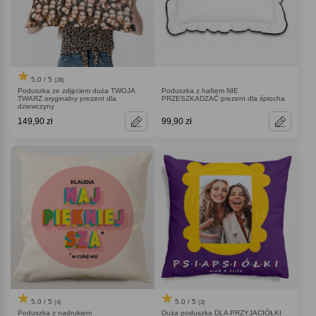
5.0 / 5
(28)
Poduszka ze zdjęciem duża TWOJA
Poduszka z haftem NIE
TWARZ oryginalny prezent dla
PRZESZKADZAĆ prezent dla śpiocha
dziewczyny
149,90 zł
99,90 zł
5.0 / 5
5.0 / 5
(4)
(3)
Poduszka z nadrukiem
Duża poduszka DLA PRZYJACIÓŁKI