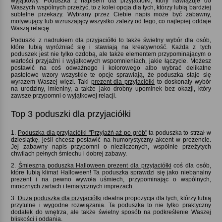
wyjątkowy. Poduszka z napisem dla przyjaciółki, który nawiązuje do
Waszych wspólnych przeżyć, to z kolei opcja dla tych, którzy lubią bardziej
subtelne przekazy. Wybrany przez Ciebie napis może być zabawny,
motywujący lub wzruszający wszystko zależy od tego, co najlepiej oddaje
Waszą relację.
Poduszki z nadrukiem dla przyjaciółki to także świetny wybór dla osób,
które lubią wyróżniać się i stawiają na kreatywność. Każda z tych
poduszek jest nie tylko ozdobą, ale także elementem przypominającym o
wartości przyjaźni i wyjątkowych wspomnieniach, jakie łączycie. Możesz
postawić na coś odważnego i kolorowego albo wybrać delikatne
pastelowe wzory wszystkie te opcje sprawiają, że poduszka staje się
wyrazem Waszej więzi. Taki
prezent dla przyjaciółki
to doskonały wybór
na urodziny, imieniny, a także jako drobny upominek bez okazji, który
zawsze przypomni o wyjątkowej relacji.
Top 3 poduszki dla przyjaciółki
1.
Poduszka dla przyjaciółki "Przyjaźń aż po grób"
ta poduszka to strzał w
dziesiątkę, jeśli chcesz postawić na humorystyczny akcent w prezencie.
Jej zabawny napis przypomni o niezliczonych, wspólnie przeżytych
chwilach pełnych śmiechu i dobrej zabawy.
2.
Śmieszna poduszka Halloween prezent dla przyjaciółki
coś dla osób,
które lubią klimat Halloween! Ta poduszka sprawdzi się jako niebanalny
prezent i na pewno wywoła uśmiech, przypominając o wspólnych,
mrocznych żartach i tematycznych imprezach.
3.
Duża poduszka dla przyjaciółki
idealna propozycja dla tych, którzy lubią
przytulne i wygodne rozwiązania. Ta poduszka to nie tylko praktyczny
dodatek do wnętrza, ale także świetny sposób na podkreślenie Waszej
bliskości i oddania.