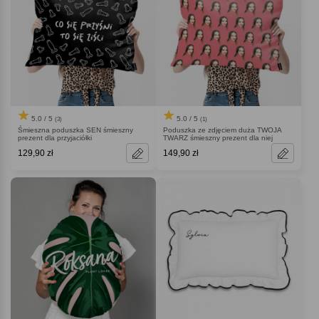
5.0 / 5
5.0 / 5
(3)
(1)
Śmieszna poduszka SEN śmieszny
Poduszka ze zdjęciem duża TWOJA
prezent dla przyjaciółki
TWARZ śmieszny prezent dla niej
129,90 zł
149,90 zł