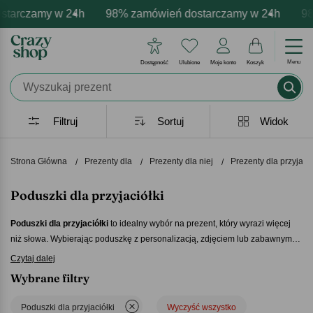
rczamy w 24h
owa personalizacja produktów
wne emocje - zawsze udane prezenty
98% zamówień dostarczamy w 24h
Profesjonalna i darmowa per
Prezentujemy pozytyw
98% z
Menu
Dostępność
Ulubione
Moje konto
Koszyk
Filtruj
Sortuj
Widok
Strona Główna
Prezenty dla
Prezenty dla niej
Prezenty dla przyjació
Poduszki dla przyjaciółki
Poduszki dla przyjaciółki
to idealny wybór na prezent, który wyrazi więcej
niż słowa. Wybierając poduszkę z personalizacją, zdjęciem lub zabawnym
napisem, masz pewność, że podarujesz coś naprawdę wyjątkowego, co
Czytaj dalej
każdego dnia przypomina o wspólnych przeżyciach. Taki drobiazg nie tylko
Wybrane filtry
dodaje wnętrzu uroku, ale przede wszystkim symbolizuje Waszą bliską więź i
niezapomniane chwile spędzone razem. Niezależnie od okazji,
poduszka
Poduszki dla przyjaciółki
Wyczyść wszystko