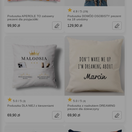
4.9 / 5
(278)
Poduszka APEROLE TO zabawny
Poduszka DOWÓD OSOBISTY prezent
prezent dla przyjaciółki
na 18 urodziny
99,90 zł
129,90 zł
5.0 / 5
5.0 / 5
(3)
(4)
Poduszka DLA NIEJ z kieszeniami
Poduszka z nadrukiem DREAMING
prezent dla dziewczyny
69,90 zł
69,90 zł