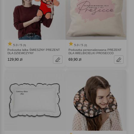
5.0 / 5
5.0 / 5
(5)
(2)
Poduszka lalka ŚMIESZNY PREZENT
Poduszka personalizowana PREZENT
DLA DZIEWCZYNY
DLA WIELBICIELKI PROSECCO
129,90 zł
69,90 zł