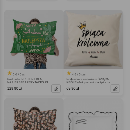
dla przyjaciółki
będzie ciepłym, pełnym emocji dodatkiem, który wprowadzi
do jej życia codzienną dawkę radości.
5.0 / 5
4.9 / 5
(8)
(25)
Poduszka PREZENT DLA
Poduszka z nadrukiem ŚPIĄCA
NAJLEPSZEJ PRZYJACIÓŁKI
KRÓLEWNA prezent dla śpiocha
129,90 zł
69,90 zł