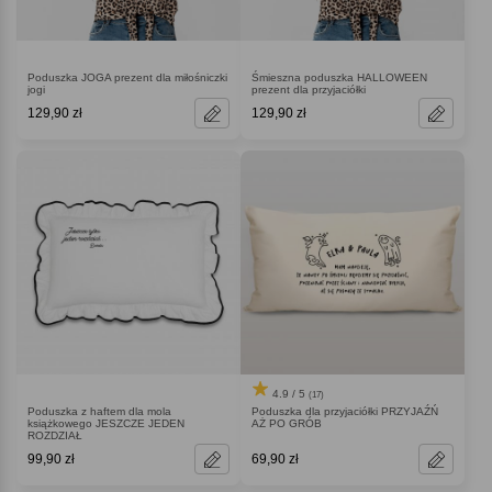
Poduszka JOGA prezent dla miłośniczki
Śmieszna poduszka HALLOWEEN
jogi
prezent dla przyjaciółki
129,90 zł
129,90 zł
4.9 / 5
(17)
Poduszka z haftem dla mola
Poduszka dla przyjaciółki PRZYJAŹŃ
książkowego JESZCZE JEDEN
AŻ PO GRÓB
ROZDZIAŁ
99,90 zł
69,90 zł