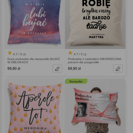
4.7 / 5
4.7 / 5
(3)
(3)
Duża poduszka dla marzycielki BUJAĆ
Poduszka z nadrukiem NIEGRZECZNA
W OBŁOKACH
prezent dla przyjaciółki
99,90 zł
69,90 zł
Bestseller