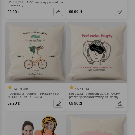
NAJPIĘKNIEJSZA śmieszny prezent dla
dziewczyny
69,90 zł
99,90 zł
4.9 / 5
4.9 / 5
(180)
(39)
Poduszka z nadrukiem PREZENT NA
Poduszka na prezent DLA ŚPIOCHA
30 URODZINY DLA NIEJ
prezent personalizowany dla siostry
69,90 zł
69,90 zł