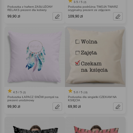
3.5 / 5
(2)
Poduszka z haftem ZASŁUŻONY
Poduszka podróżna TWOJA TWARZ
RELAKS prezent dla kobiety
oryginalny prezent ze zdjęciem
99,90 zł
109,90 zł
4.5 / 5
5.0 / 5
(2)
(13)
Poduszka ŁAPACZ SNÓW pomysł na
Poduszka dla singielki CZEKAM NA
prezent urodzinowy
KSIĘCIA
99,90 zł
69,90 zł