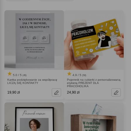
moment oderwał się od pracy. Będzie Ci wdzięczny!
5.0 / 5
4.9 / 5
(45)
(50)
Kartka podziękowanie za współpracę
Pojemnik na cukierki z personalizowaną
LICZĄ SIĘ KONTAKTY
etykietą PREZENT DLA
PRACOHOLIKA
19,90 zł
24,90 zł