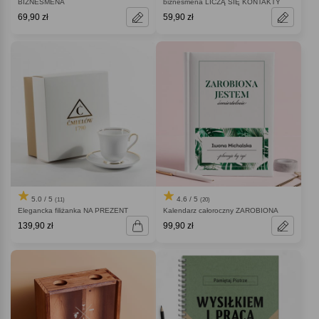
BIZNESMENA
biznesmena LICZĄ SIĘ KONTAKTY
69,90 zł
59,90 zł
5.0 / 5
4.6 / 5
(11)
(20)
Elegancka filiżanka NA PREZENT
Kalendarz całoroczny ZAROBIONA
139,90 zł
99,90 zł