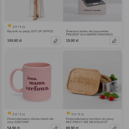
3.0 / 5
(2)
Ręcznik na plażę OUT OF OFFICE
Śmieszna kartka dla pracownika
PREZENT DLA MARKETINGOWCA
169,90 zł
19,90 zł
5.0 / 5
5.0 / 5
(1)
(2)
Personalizowany różowy kubek dla
Personalizowany lunchbox do pracy
żony SZEFOWA
BEZ PRACY NIE MA KOŁACZY
54,90 zł
99,90 zł