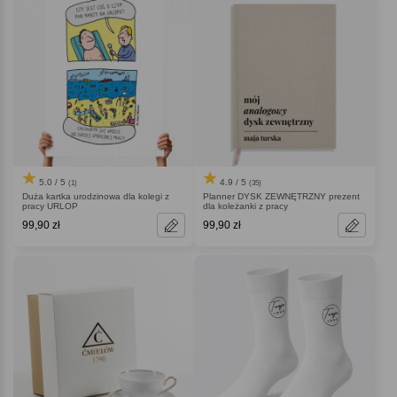
5.0 / 5
4.9 / 5
(1)
(35)
Duża kartka urodzinowa dla kolegi z
Planner DYSK ZEWNĘTRZNY prezent
pracy URLOP
dla koleżanki z pracy
99,90 zł
99,90 zł