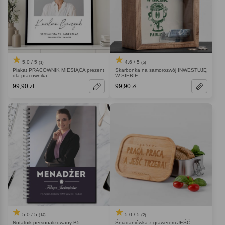
5.0 / 5
4.6 / 5
(1)
(5)
Plakat PRACOWNIK MIESIĄCA prezent
Skarbonka na samorozwój INWESTUJĘ
dla pracownika
W SIEBIE
99,90 zł
99,90 zł
5.0 / 5
5.0 / 5
(14)
(2)
Notatnik personalizowany B5
Śniadaniówka z grawerem JEŚĆ