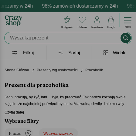
my w 24h
personalizacja produktów
emocje - zawsze udane prezenty
98% zamówień dostarczamy w 24h
Profesjonalna i darmowa personal
Prezentujemy pozytywne e
98% zamów
Menu
Dostępność
Ulubione
Moje konto
Koszyk
Filtruj
Sortuj
Widok
Strona Główna
Prezenty wg osobowości
Pracoholik
Prezent dla pracoholika
Jedni pracują, by żyć, inni… żyją, by pracować. Tak bardzo kochają swoje
zajęcie, że najchętniej poświęciliby mu każdą wolną chwilę. I nie ma w tym
nic złego! Przeciwnie – to świetna okazja, by zaskoczyć bliską osobę
Czytaj dalej
ciekawym pomysłem na
prezent dla pracoholika
. Zabawny, nietypowy,
Wybrane filtry
osobisty, a może nawet w sympatyczny sposób uszczypliwy – wybierz, jaki
będzie Twój
prezent dla pracoholika
i spraw, by obdarowany choć na
Pracuś
Wyczyść wszystko