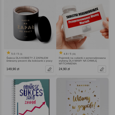
5.0 / 5
4.8 / 5
(1)
(31)
Świeca DLA KOBIETY Z ZAPAŁEM
Pojemnik na cukierki z personalizowana
śmieszny prezent dla koleżanki z pracy
etykietą DLA MAMY NA CHWILĘ
WYTCHNIENIA
149,90 zł
24,90 zł