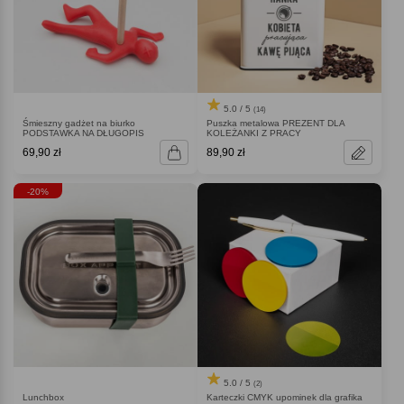
5.0 / 5
(14)
Śmieszny gadżet na biurko
Puszka metalowa PREZENT DLA
PODSTAWKA NA DŁUGOPIS
KOLEŻANKI Z PRACY
69,90 zł
89,90 zł
-20%
5.0 / 5
(2)
Lunchbox
Karteczki CMYK upominek dla grafika