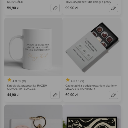
MENADŻER
TRZEBA prezent dla kolegi z pracy
59,90 zł
99,90 zł
4.9 / 5
4.6 / 5
(26)
(10)
Kubek dla pracownika RAZEM
Czekoladki z podziękowaniem dla firmy
ODNOSIMY SUKCES
LICZĄ SIĘ KONTAKTY
44,90 zł
69,90 zł