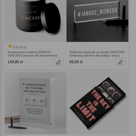
5.0 / 5
(2)
Grawerowana świeca ZAPACH
Tabliczka akrylowa na biurko HASZTAG
SUKCESU prezent dla biznesmena
Śmieszny prezent dla kolegi z pracy
149,90 zł
89,90 zł