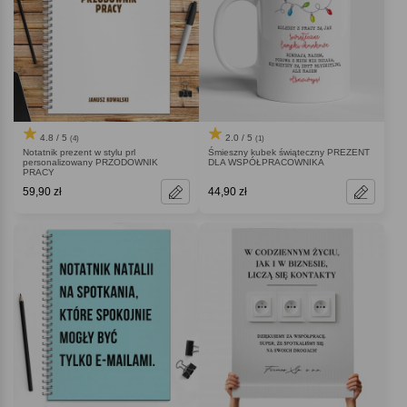
4.8 / 5
2.0 / 5
(4)
(1)
Notatnik prezent w stylu prl
Śmieszny kubek świąteczny PREZENT
personalizowany PRZODOWNIK
DLA WSPÓŁPRACOWNIKA
PRACY
59,90 zł
44,90 zł