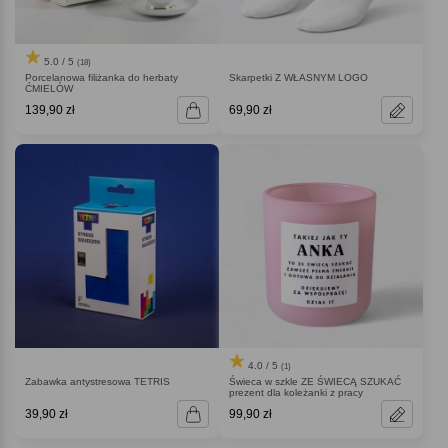
5.0 / 5
(18)
Porcelanowa filiżanka do herbaty
Skarpetki Z WŁASNYM LOGO
ĆMIELÓW
139,90 zł
69,90 zł
4.0 / 5
(1)
Zabawka antystresowa TETRIS
Świeca w szkle ZE ŚWIECĄ SZUKAĆ
prezent dla koleżanki z pracy
39,90 zł
99,90 zł