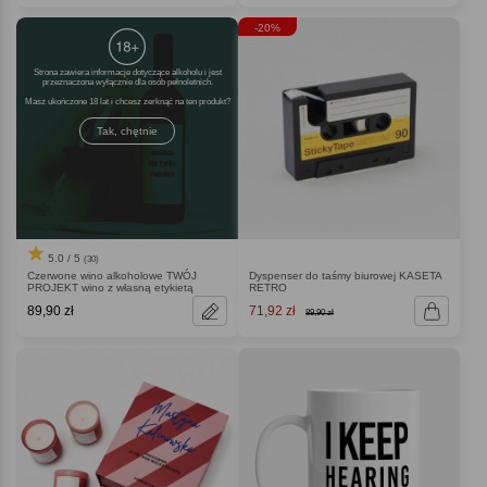
-20%
Strona zawiera informacje dotyczące alkoholu i jest
przeznaczona wyłącznie dla osób pełnoletnich.
Masz ukończone 18 lat i chcesz zerknąć na ten produkt
Tak, chętnie
5.0 / 5
(30)
Czerwone wino alkoholowe TWÓJ
Dyspenser do taśmy biurowej KASETA
PROJEKT wino z własną etykietą
RETRO
89,90 zł
71,92 zł
89,90 zł