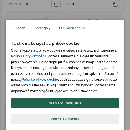
159,20 zł
29 zł
199 zł
Zgoda
Szczegóły
O plikach cookie
Ta strona korzysta z plików cookie
Strona korzysta z plików cookies w celach statystycznych zgodnie z
Polityką prywatności
. Możesz samodzielnie określić warunki
przechowywania lub dostępu plików cookies w Twojej przeglądarce.
Korzystanie z naszego serwisu bez zmiany ustawień przeglądarki
oznacza, że cookies będą zapisane w pamięci urządzenia. Sprawdź
naszą
Politykę plików cookie
. Jeśli zgadzasz się na korzystanie ze
Koszulka TheDayOff KEEP IT GOING
Termos z grawerem BIESZCZADY
wszystkich ciasteczek, kliknij "Zaakceptuj wszystkie". Możesz także
prezent dla pracownika
prezent dla koleżanki z pracy
dopasować zakres zgód klikając w "Zmień ustawienia".
149,90 zł
79,90 zł
Zaakceptuj wszystkie
Zmień ustawienia