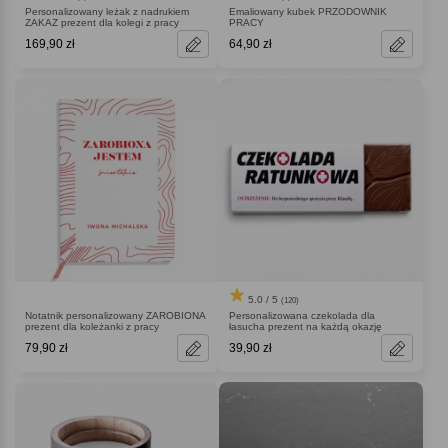
Personalizowany leżak z nadrukiem
Emaliowany kubek PRZODOWNIK
ZAKAZ prezent dla kolegi z pracy
PRACY
169,90 zł
64,90 zł
5.0 / 5
(120)
Notatnik personalizowany ZAROBIONA
Personalizowana czekolada dla
prezent dla koleżanki z pracy
łasucha prezent na każdą okazję
79,90 zł
39,90 zł