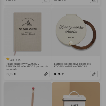
4.8 / 5
(5)
Planer książkowy WSZYSTKIE
Lusterko kieszonkowe eleganckie
SPRAWY NA WOKANDZIE prezent dla
KOORDYNATORKA CHAOSU
prawniczki
99,90 zł
89,90 zł