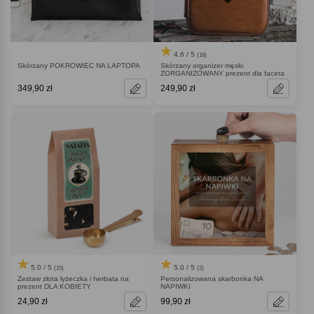
4.6 / 5
(18)
Skórzany POKROWIEC NA LAPTOPA
Skórzany organizer męski
ZORGANIZOWANY prezent dla faceta
349,90 zł
249,90 zł
5.0 / 5
5.0 / 5
(15)
(2)
Zestaw złota łyżeczka i herbata na
Personalizowana skarbonka NA
prezent DLA KOBIETY
NAPIWKI
24,90 zł
99,90 zł