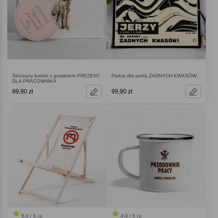
Skórzany brelok z grawerem PREZENT
Plakat dla szefa ŻADNYCH KWASÓW
DLA PRACOWNIKA
99,90 zł
99,90 zł
5.0 / 5
4.0 / 5
(1)
(1)