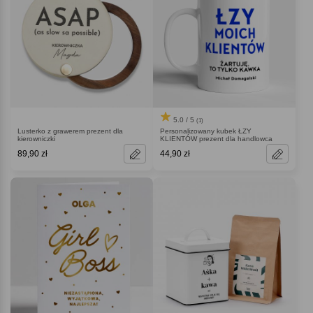
5.0 / 5
(1)
Lusterko z grawerem prezent dla
Personalizowany kubek ŁZY
kierowniczki
KLIENTÓW prezent dla handlowca
89,90 zł
44,90 zł