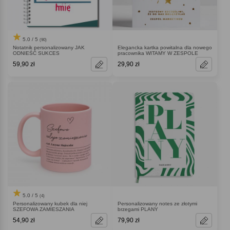
5.0 / 5
(90)
Notatnik personalizowany JAK
Elegancka kartka powitalna dla nowego
ODNIEŚĆ SUKCES
pracownika WITAMY W ZESPOLE
59,90 zł
29,90 zł
5.0 / 5
(4)
Personalizowany kubek dla niej
Personalizowany notes ze złotymi
SZEFOWA ZAMIESZANIA
brzegami PLANY
54,90 zł
79,90 zł