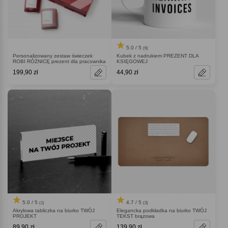
5.0 / 5
(6)
Personalizowany zestaw świeczek
Kubek z nadrukiem PREZENT DLA
ROBI RÓŻNICĘ prezent dla pracownika
KSIĘGOWEJ
199,90 zł
44,90 zł
5.0 / 5
4.7 / 5
(1)
(3)
Akrylowa tabliczka na biurko TWÓJ
Elegancka podkładka na biurko TWÓJ
PROJEKT
TEKST brązowa
89,90 zł
139,90 zł