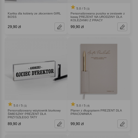
5.0 / 5
(1)
Kartka dla kobiety ze złoceniem GIRL
Personalizowana puszka w zestawie z
BOSS
kawą PREZENT NA URODZINY DLA
KOLEŻANKI Z PRACY
29,90 zł
99,90 zł
5.0 / 5
5.0 / 5
(1)
(4)
Personalizowany wizytownik biurkowy
Planer z długopisem PREZENT DLA
ŚMIESZNY PREZENT DLA
PRACOWNIKA
PRZYSZŁEGO TATY
89,90 zł
99,90 zł