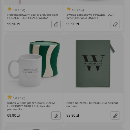
5.0 / 5
5.0 / 5
(2)
(4)
Personalizowany planer z długopisem
Świeca zapachowa PREZENT DLA
PREZENT DLA PRACOWNIKA
WYJĄTKOWEJ OSOBY
99,90 zł
99,90 zł
5.0 / 5
(2)
Kubek w tubie prezentowej RAZEM
Notes na zamek MONOGRAM prezent
ODNOSIMY SUKCES kubek dla
do biura
pracownika
69,90 zł
89,90 zł