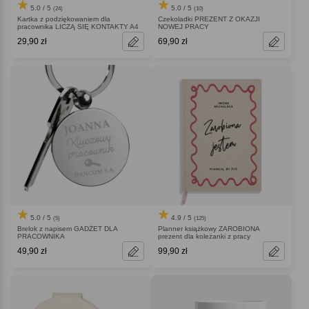
5.0 / 5
5.0 / 5
(24)
(10)
Kartka z podziękowaniem dla
Czekoladki PREZENT Z OKAZJI
pracownika LICZĄ SIĘ KONTAKTY A4
NOWEJ PRACY
29,90 zł
69,90 zł
5.0 / 5
4.9 / 5
(5)
(125)
Brelok z napisem GADŻET DLA
Planner książkowy ZAROBIONA
PRACOWNIKA
prezent dla koleżanki z pracy
49,90 zł
99,90 zł