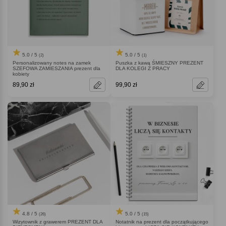
5.0 / 5
5.0 / 5
(2)
(1)
Personalizowany notes na zamek
Puszka z kawą ŚMIESZNY PREZENT
SZEFOWA ZAMIESZANIA prezent dla
DLA KOLEGI Z PRACY
kobiety
89,90 zł
99,90 zł
4.8 / 5
5.0 / 5
(26)
(15)
Wizytownik z grawerem PREZENT DLA
Notatnik na prezent dla początkującego