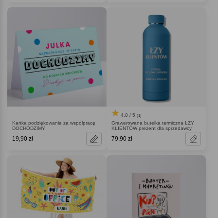
4.0 / 5
(1)
Kartka podziękowanie za współpracę
Grawerowana butelka termiczna ŁZY
DOCHODZIMY
KLIENTÓW prezent dla sprzedawcy
19,90 zł
79,90 zł