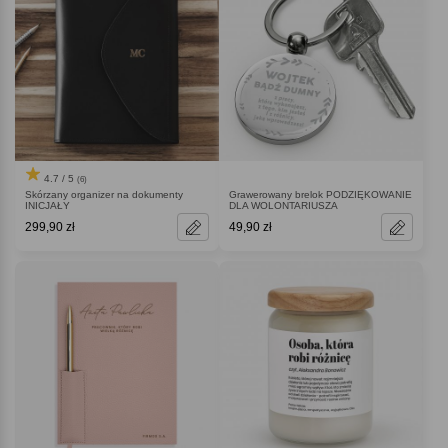
4.7 / 5
(6)
Skórzany organizer na dokumenty
Grawerowany brelok PODZIĘKOWANIE
INICJAŁY
DLA WOLONTARIUSZA
299,90 zł
49,90 zł