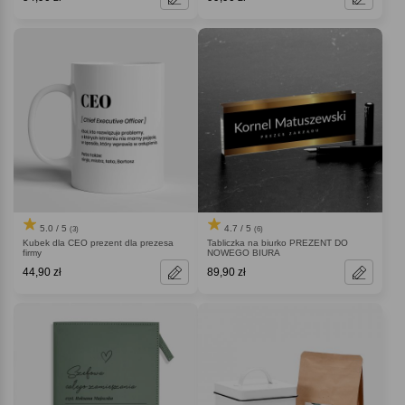
5.0 / 5
4.7 / 5
(3)
(6)
Kubek dla CEO prezent dla prezesa
Tabliczka na biurko PREZENT DO
firmy
NOWEGO BIURA
44,90 zł
89,90 zł