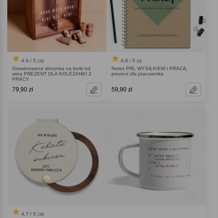
4.9 / 5
4.8 / 5
(10)
(4)
Grawerowana skrzynka na korki od
Notes PRL WYSIŁKIEM I PRACĄ
wina PREZENT DLA KOLEŻANKI Z
prezent dla pracownika
PRACY
79,90 zł
59,90 zł
4.7 / 5
(19)