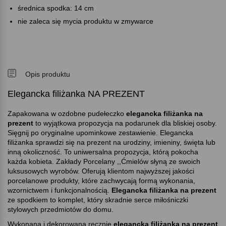
średnica spodka: 14 cm
nie zaleca się mycia produktu w zmywarce
Opis produktu
Elegancka filiżanka NA PREZENT
Zapakowana w ozdobne pudełeczko
elegancka filiżanka na
prezent
to wyjątkowa propozycja na podarunek dla bliskiej osoby.
Sięgnij po oryginalne upominkowe zestawienie. Elegancka
filiżanka sprawdzi się na prezent na urodziny, imieniny, święta lub
inną okoliczność. To uniwersalna propozycja, którą pokocha
każda kobieta. Zakłady Porcelany ,,Ćmielów słyną ze swoich
luksusowych wyrobów. Oferują klientom najwyższej jakości
porcelanowe produkty, które zachwycają formą wykonania,
wzornictwem i funkcjonalnością.
Elegancka filiżanka
na prezent
ze spodkiem to komplet, który skradnie serce miłośniczki
stylowych przedmiotów do domu.
Wykonana i dekorowana ręcznie
elegancka filiżanka na prezent