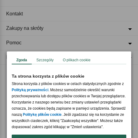
Kontakt
Zakupy na skróty
Pomoc
Regulaminy
Zgoda
Szczegóły
O plikach cookie
Ta strona korzysta z plików cookie
Akceptujemy płatności
Strona korzysta z plików cookies w celach statystycznych zgodnie z
Polityką prywatności
. Możesz samodzielnie określić warunki
przechowywania lub dostępu plików cookies w Twojej przeglądarce.
Korzystanie z naszego serwisu bez zmiany ustawień przeglądarki
oznacza, że cookies będą zapisane w pamięci urządzenia. Sprawdź
naszą
Politykę plików cookie
. Jeśli zgadzasz się na korzystanie ze
wszystkich ciasteczek, kliknij "Zaakceptuj wszystkie". Możesz także
Nasi partnerzy
dopasować zakres zgód klikając w "Zmień ustawienia".