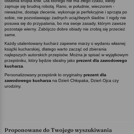
ostatnia kropla krwi. Dla którego nie ma złego czasu, kiedy
zajmuje się brudną robotą. Rano, w południe, wieczorem -
nieważne, dostaje zlecenie, wykonuje je perfekcyjnie i sprząta po
sobie, nie pozostawiając żadnych uciążliwych śladów. I nigdy nie
posuwa się do przypalania, bo ma swoje zasady, którym zawsze
pozostaje wierny. Zabójczo dobre obiady nie zrobią się przecież
same.
Każdy utalentowany kucharz zapewne marzy o wydaniu własnej
książki kucharskiej, dlatego warto zacząć od zbierania
najlepszych autorskich przepisów. Można je spisać w wyjątkowym
przepiśniku, który będzie idealny jako
prezent dla zawodowego
kucharza
.
Personalizowany przepiśnik to oryginalny
prezent dla
zawodowego kucharza
na Dzień Chłopaka, Dzień Ojca czy
urodziny.
Proponowane do Twojego wyszukiwania