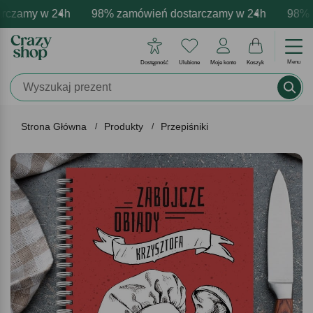
czamy w 24h
wa personalizacja produktów
e emocje - zawsze udane prezenty
98% zamówień dostarczamy w 24h
Profesjonalna i darmowa perso
Prezentujemy pozytywn
98% za
Menu
Dostępność
Ulubione
Moje konto
Koszyk
Strona Główna
Produkty
Przepiśniki