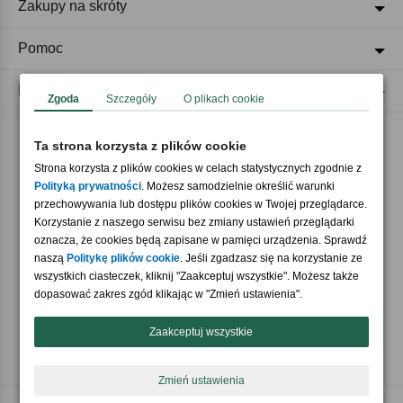
Zakupy na skróty
Pomoc
Regulaminy
Zgoda
Szczegóły
O plikach cookie
Ta strona korzysta z plików cookie
Akceptujemy płatności
Strona korzysta z plików cookies w celach statystycznych zgodnie z
Polityką prywatności
. Możesz samodzielnie określić warunki
przechowywania lub dostępu plików cookies w Twojej przeglądarce.
Korzystanie z naszego serwisu bez zmiany ustawień przeglądarki
oznacza, że cookies będą zapisane w pamięci urządzenia. Sprawdź
naszą
Politykę plików cookie
. Jeśli zgadzasz się na korzystanie ze
wszystkich ciasteczek, kliknij "Zaakceptuj wszystkie". Możesz także
Nasi partnerzy
dopasować zakres zgód klikając w "Zmień ustawienia".
Zaakceptuj wszystkie
Zmień ustawienia
Copyright © 2026 Crazyshop.pl Wszelkie prawa zastrzeżone.