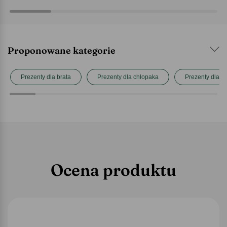
Proponowane kategorie
Prezenty dla brata
Prezenty dla chłopaka
Prezenty dla 
Ocena produktu