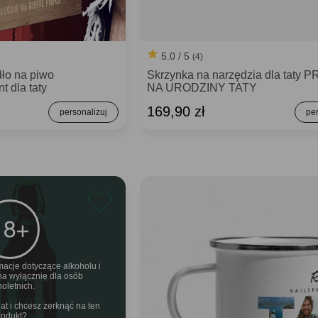
5.0 / 5
(4)
ło na piwo
Skrzynka na narzędzia dla taty
 dla taty
NA URODZINY TATY
169,90 zł
macje dotyczące alkoholu i
na wyłącznie dla osób
noletnich.
t i chcesz zerknąć na ten
rodukt