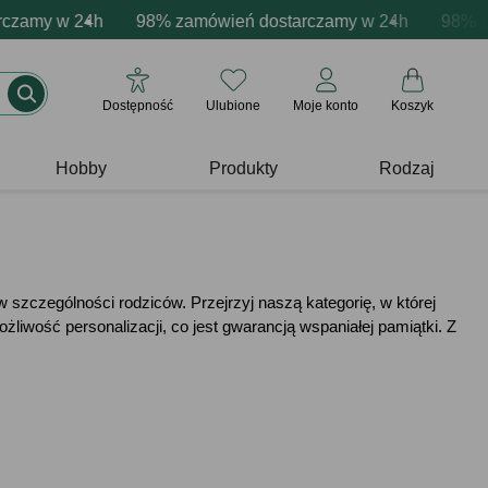
zacja produktów
 w 24h
wne emocje - zawsze udane prezenty
98% zamówień dostarczamy w 24h
Profesjonalna i darmowa personalizacja pr
Prezentujemy pozyty
98% zamówi
Dostępność
Ulubione
Moje konto
Koszyk
Hobby
Produkty
Rodzaj
 w szczególności rodziców. Przejrzyj naszą kategorię, w której
liwość personalizacji, co jest gwarancją wspaniałej pamiątki. Z