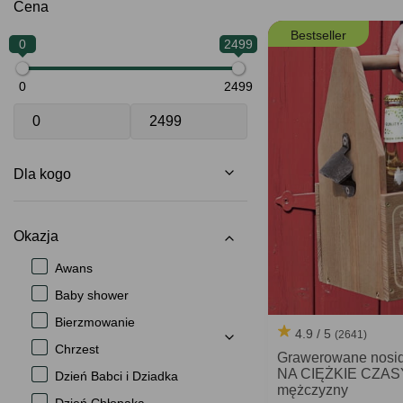
Cena
Bestseller
0
2499
0
2499
Dla kogo
Okazja
Awans
Baby shower
Bierzmowanie
4.9 / 5
(2641)
Chrzest
Grawerowane nosi
NA CIĘŻKIE CZASY
Dzień Babci i Dziadka
mężczyzny