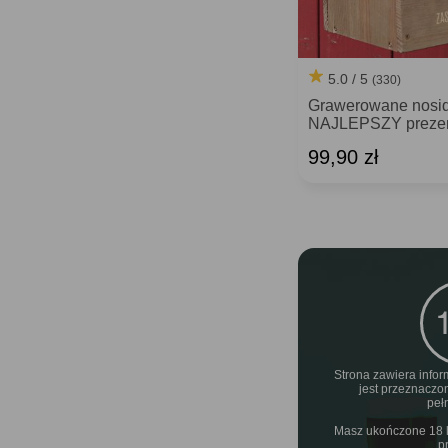
5.0 / 5
(330)
Grawerowane nosid
NAJLEPSZY prezent
99,90 zł
Strona zawiera infor
jest przeznaczo
peł
Masz ukończone 18 la
p