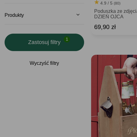
4.9 / 5
(80)
Poduszka ze zdję
Produkty
DZIEŃ OJCA
69,90 zł
Zastosuj filtry
Wyczyść filtry