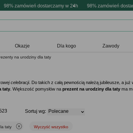
rsonalizacja produktów
wne emocje - zawsze udane prezenty
zamówień dostarczamy w 24h
Profesjonalna i darmowa personali
98% zamówień dostarczamy
Prezentujemy pozyty
Okazje
Dla kogo
Zawody
rezenty na urodziny dla taty
owej celebracji
. Do takich z całą pewnością należą jubileusze, a już
 taty
. Większość pomysłów na
prezent na urodziny dla taty
ma moż
1523
Sortuj wg:
la taty
Wyczyść wszystko