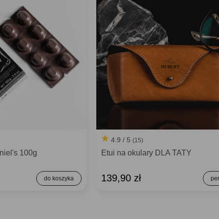
4.9 / 5
(15)
iel's 100g
Etui na okulary DLA TATY
139,90 zł