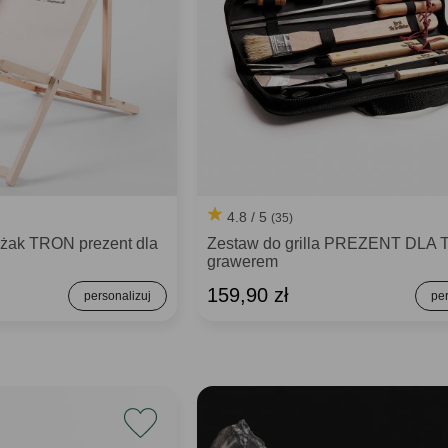
4.8 / 5
(35)
eżak TRON prezent dla
Zestaw do grilla PREZENT DLA 
grawerem
159,90 zł