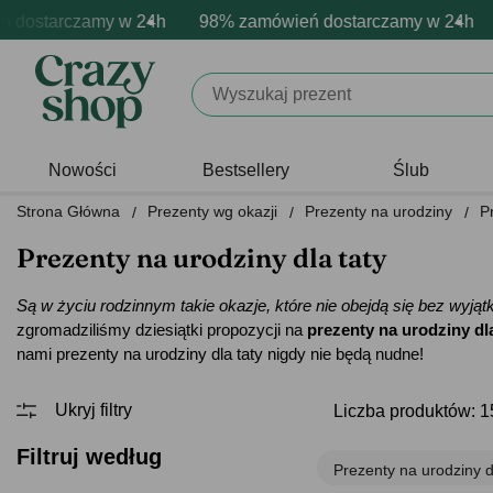
arczamy w 24h
mowa personalizacja produktów
ywne emocje - zawsze udane prezenty
98% zamówień dostarczamy w 24h
Profesjonalna i darmowa pe
Prezentujemy pozyty
98% 
Nowości
Bestsellery
Ślub
Strona Główna
Prezenty wg okazji
Prezenty na urodziny
P
Prezenty na urodziny dla taty
Są w życiu rodzinnym takie okazje, które nie obejdą się bez wyjątk
zgromadziliśmy dziesiątki propozycji na
prezenty na urodziny dla
nami prezenty na urodziny dla taty nigdy nie będą nudne!
Liczba produktów: 
Filtruj według
Prezenty na urodziny d