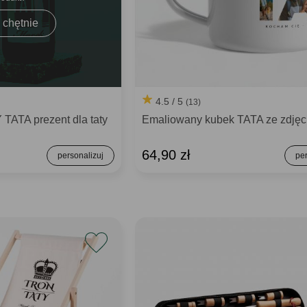
 chętnie
4.5 / 5
(13)
 TATA prezent dla taty
Emaliowany kubek TATA ze zdjęc
64,90 zł