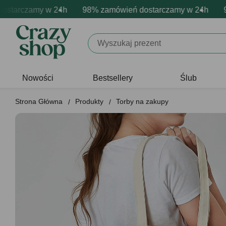
arczamy w 24h
mowa personalizacja produktów
ywne emocje - zawsze udane prezenty
98% zamówień dostarczamy w 24h
Profesjonalna i darmowa pe
Prezentujemy pozyty
98% 
Nowości
Bestsellery
Ślub
Strona Główna
Produkty
Torby na zakupy