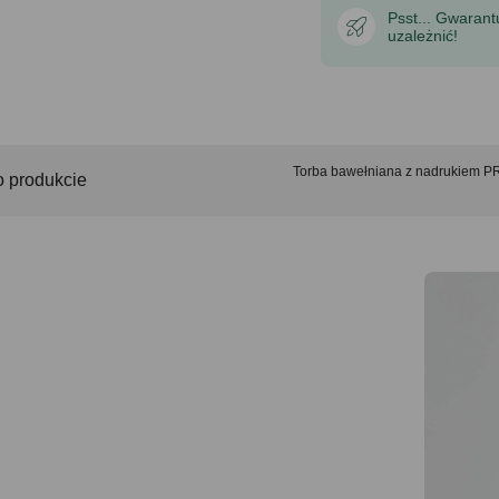
Psst... Gwaran
uzależnić!
Torba bawełniana z nadrukie
o produkcie