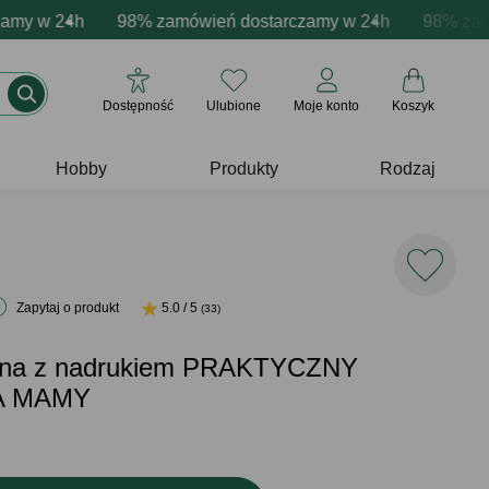
acja produktów
 w 24h
wne emocje - zawsze udane prezenty
98% zamówień dostarczamy w 24h
Profesjonalna i darmowa personalizacja pr
Prezentujemy pozytyw
98% zamówie
Dostępność
Ulubione
Moje konto
Koszyk
Hobby
Produkty
Rodzaj
Zapytaj o produkt
5.0 / 5
(33)
iana z nadrukiem PRAKTYCZNY
A MAMY