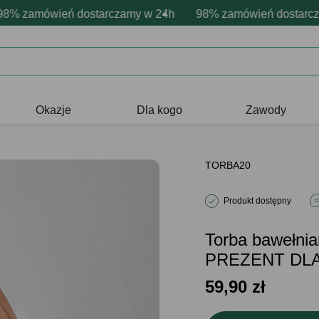
rsonalizacja produktów
wne emocje - zawsze udane prezenty
zamówień dostarczamy w 24h
Profesjonalna i darmowa personaliz
98% zamówień dostarczamy
Prezentujemy pozyty
Okazje
Dla kogo
Zawody
TORBA20
Produkt dostępny
Torba bawełn
PREZENT DL
59,90
zł