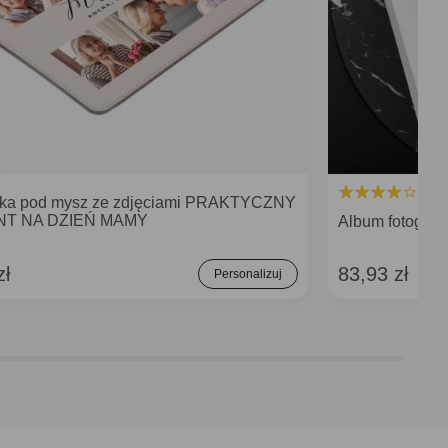
ka pod mysz ze zdjęciami PRAKTYCZNY
T NA DZIEŃ MAMY
Album fotograf
zł
83,93 zł
Personalizuj