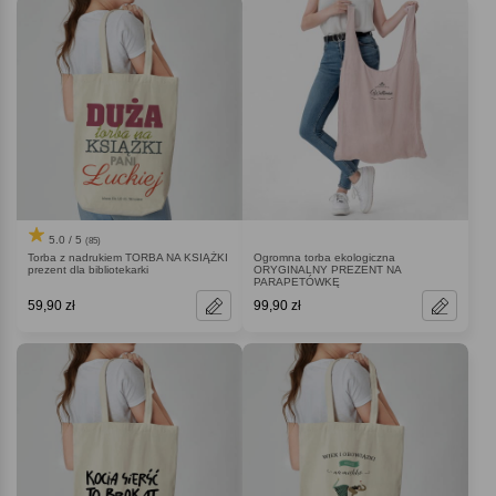
5.0 / 5
(85)
Torba z nadrukiem TORBA NA KSIĄŻKI
Ogromna torba ekologiczna
prezent dla bibliotekarki
ORYGINALNY PREZENT NA
PARAPETÓWKĘ
59,90 zł
99,90 zł