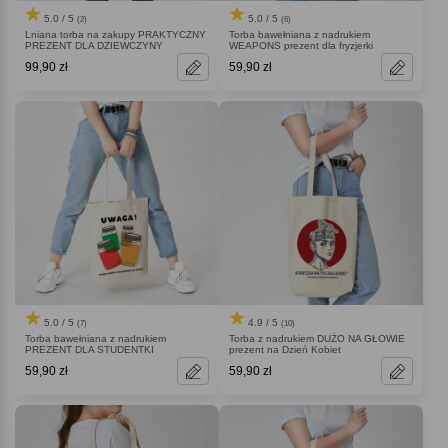
5.0 / 5
5.0 / 5
(2)
(6)
Lniana torba na zakupy PRAKTYCZNY
Torba bawełniana z nadrukiem
PREZENT DLA DZIEWCZYNY
WEAPONS prezent dla fryzjerki
99,90 zł
59,90 zł
5.0 / 5
4.9 / 5
(7)
(10)
Torba bawełniana z nadrukiem
Torba z nadrukiem DUŻO NA GŁOWIE
PREZENT DLA STUDENTKI
prezent na Dzień Kobiet
59,90 zł
59,90 zł