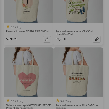
5.0 / 5
(3)
Personalizowana TORBA Z IMIENIEM
Personalizowana torba CZASEM
PRZESADZAM
59,90 zł
59,90 zł
5.0 / 5
5.0 / 5
(247)
(1)
Torba dla nauczycielki WIELKIE SERCE
Personalizowana torba DLA BABCI ze
Prezent dla nauczycielki
zdjęciami