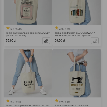
5.0 / 5
4.9 / 5
(21)
(39)
Torba bawełniana z nadrukiem LOVELY
Torba z nadrukiem ZABOOKOWANY
prezent dla siostry
WEEKEND prezent dla czytelnika
59,90 zł
59,90 zł
5.0 / 5
5.0 / 5
(1)
(13)
Torba na książki BOOK SZPAN prezent
Torba bawełniana z nadrukiem