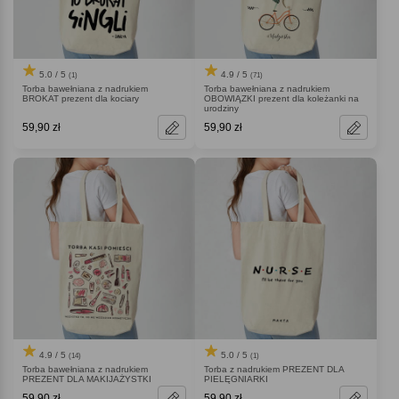
5.0 / 5
4.9 / 5
(1)
(71)
Torba bawełniana z nadrukiem
Torba bawełniana z nadrukiem
BROKAT prezent dla kociary
OBOWIĄZKI prezent dla koleżanki na
urodziny
59,90 zł
59,90 zł
4.9 / 5
5.0 / 5
(14)
(1)
Torba bawełniana z nadrukiem
Torba z nadrukiem PREZENT DLA
PREZENT DLA MAKIJAŻYSTKI
PIELĘGNIARKI
59,90 zł
59,90 zł