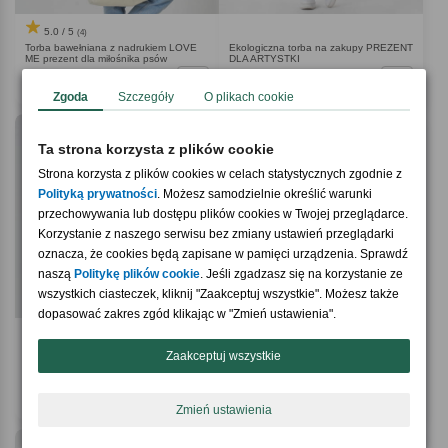
5.0 / 5
(4)
Torba bawełniana z nadrukiem LOVE
Ekologiczna torba na zakupy PREZENT
ME prezent dla miłośnika psów
DLA ARTYSTKI
59,90 zł
99,90 zł
Zgoda
Szczegóły
O plikach cookie
Ta strona korzysta z plików cookie
Strona korzysta z plików cookies w celach statystycznych zgodnie z
Polityką prywatności
. Możesz samodzielnie określić warunki
przechowywania lub dostępu plików cookies w Twojej przeglądarce.
Korzystanie z naszego serwisu bez zmiany ustawień przeglądarki
oznacza, że cookies będą zapisane w pamięci urządzenia. Sprawdź
naszą
Politykę plików cookie
. Jeśli zgadzasz się na korzystanie ze
wszystkich ciasteczek, kliknij "Zaakceptuj wszystkie". Możesz także
dopasować zakres zgód klikając w "Zmień ustawienia".
5.0 / 5
4.7 / 5
(5)
(6)
Torba bawełniana z nadrukiem FOTO
Torba bawełniana z nadrukiem
Zaakceptuj wszystkie
prezent dla fotografa
TABLICA ODLOTÓW prezent dla
podróżnika
59,90 zł
59,90 zł
Zmień ustawienia