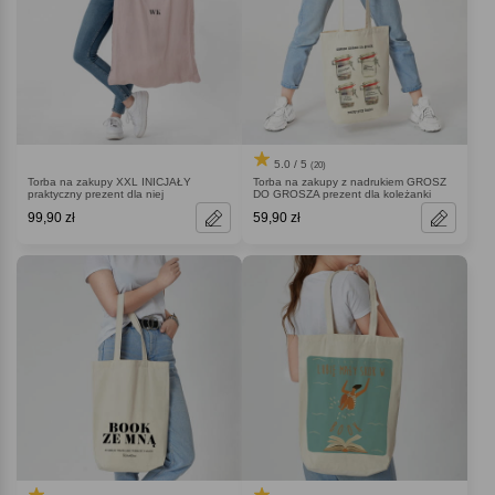
5.0 / 5
(20)
Torba na zakupy XXL INICJAŁY
Torba na zakupy z nadrukiem GROSZ
praktyczny prezent dla niej
DO GROSZA prezent dla koleżanki
99,90 zł
59,90 zł