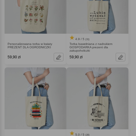
4.9 / 5
(31)
Personalizowana torba w kwiaty
Torba bawełniana z nadrukiem
PREZENT DLA OGRODNICZKI
GOSPODARKA prezent dla
zakupoholiczki
59,90 zł
59,90 zł
5.0 / 5
(20)