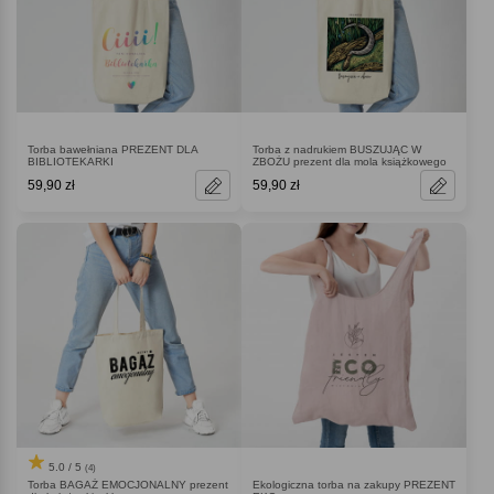
Torba bawełniana PREZENT DLA
Torba z nadrukiem BUSZUJĄC W
BIBLIOTEKARKI
ZBOŻU prezent dla mola książkowego
59,90 zł
59,90 zł
5.0 / 5
(4)
Torba BAGAŻ EMOCJONALNY prezent
Ekologiczna torba na zakupy PREZENT