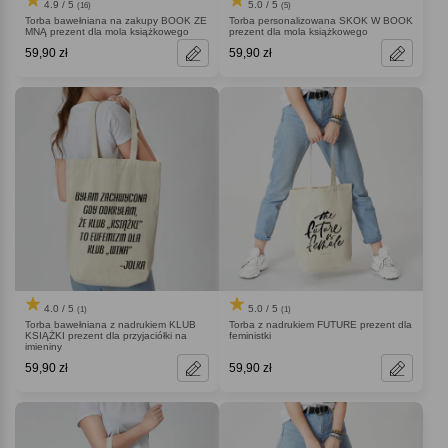
4.9 / 5
5.0 / 5
(16)
(5)
Torba bawełniana na zakupy BOOK ZE
Torba personalizowana SKOK W BOOK
MNĄ prezent dla mola książkowego
prezent dla mola książkowego
59,90 zł
59,90 zł
4.0 / 5
5.0 / 5
(1)
(1)
Torba bawełniana z nadrukiem KLUB
Torba z nadrukiem FUTURE prezent dla
KSIĄŻKI prezent dla przyjaciółki na
feministki
imieniny
59,90 zł
59,90 zł