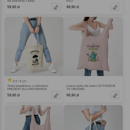
dla koleżanki z klasy
EKO
59,90 zł
99,90 zł
5.0 / 5
(27)
Torba bawełniana z nadrukiem
Lniana torba dla babci CO POSIEJE
PREZENT DLA GRZYBIARZA
TO UROŚNIE
59,90 zł
99,90 zł