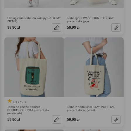
Ekologiczna torba na zakupy RATUJMY
Torba lgbt I WAS BORN THIS GAY
ZIEMIĘ
prezent dla geja
99,90 zł
59,90 zł
4.9 / 5
(15)
Torba na książki damska
Torba z nadrukiem STAY POSITIVE
BOOKOHOLICZKA prezent dla
prezent dla optymistki
przyjaciółki
59,90 zł
59,90 zł