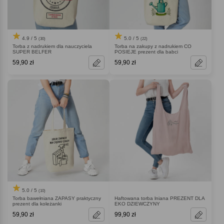
4.9 / 5
5.0 / 5
(30)
(22)
Torba z nadrukiem dla nauczyciela
Torba na zakupy z nadrukiem CO
SUPER BELFER
POSIEJE prezent dla babci
59,90 zł
59,90 zł
5.0 / 5
(10)
Torba bawełniana ZAPASY praktyczny
Haftowana torba lniana PREZENT DLA
prezent dla koleżanki
EKO DZIEWCZYNY
59,90 zł
99,90 zł