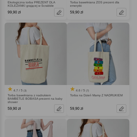
Ekologiczna torba PREZENT DLA
Torba bawełniana ZOS prezent dla
KOLEŻANKI grającej w Scrabble
emerytki
99,90 zł
59,90 zł
4.7 / 5
4.6 / 5
(3)
(7)
Torba bawełniana z nadrukiem
Torba na Dzień Mamy Z NADRUKIEM
BAMBETLE BOBASA prezent na baby
shower
59,90 zł
59,90 zł