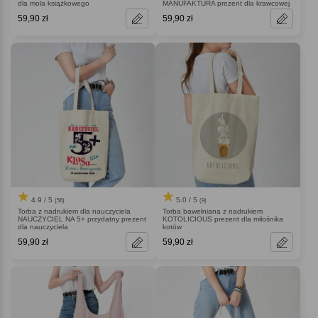
dla mola książkowego
MANUFAKTURA prezent dla krawcowej
59,90 zł
59,90 zł
4.9 / 5
5.0 / 5
(56)
(9)
Torba z nadrukiem dla nauczyciela
Torba bawełniana z nadrukiem
NAUCZYCIEL NA 5+ przydatny prezent
KOTOLICIOUS prezent dla miłośnika
dla nauczyciela
kotów
59,90 zł
59,90 zł