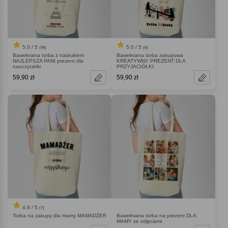
5.0 / 5
5.0 / 5
(94)
(6)
Bawełniana torba z nadrukiem
Bawełniana torba zakupowa
NAJLEPSZA PANI prezent dla
KREATYWNY PREZENT DLA
nauczycielki
PRZYJACIÓŁKI
59,90 zł
59,90 zł
4.9 / 5
(7)
Torba na zakupy dla mamy MAMADŻER
Bawełniana torba na prezent DLA
MAMY ze zdjęciami