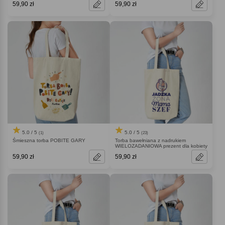
59,90 zł
59,90 zł
5.0 / 5
5.0 / 5
(1)
(23)
Śmieszna torba POBITE GARY
Torba bawełniana z nadrukiem
WIELOZADANIOWA prezent dla kobiety
59,90 zł
59,90 zł