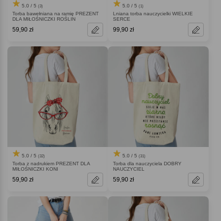
5.0 / 5
5.0 / 5
(3)
(1)
Torba bawełniana na ramię PREZENT
Lniana torba nauczycielki WIELKIE
DLA MIŁOŚNICZKI ROŚLIN
SERCE
59,90 zł
99,90 zł
5.0 / 5
5.0 / 5
(32)
(31)
Torba z nadrukiem PREZENT DLA
Torba dla nauczyciela DOBRY
MIŁOŚNICZKI KONI
NAUCZYCIEL
59,90 zł
59,90 zł