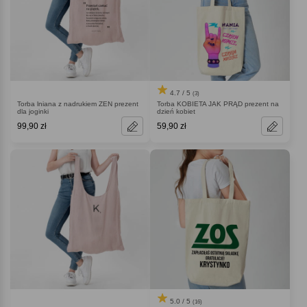
4.7 / 5
(3)
Torba lniana z nadrukiem ZEN prezent
Torba KOBIETA JAK PRĄD prezent na
dla joginki
dzień kobiet
99,90 zł
59,90 zł
5.0 / 5
(16)