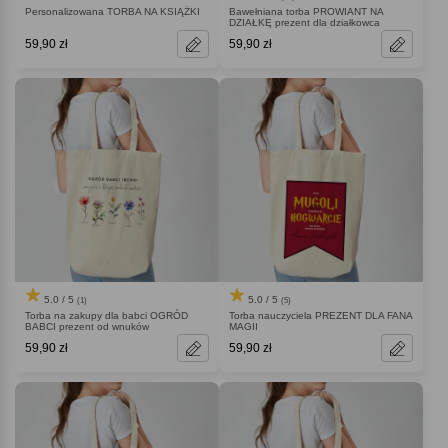
Personalizowana TORBA NA KSIĄŻKI
Bawełniana torba PROWIANT NA
DZIAŁKĘ prezent dla działkowca
59,90 zł
59,90 zł
5.0 / 5
5.0 / 5
(1)
(5)
Torba na zakupy dla babci OGRÓD
Torba nauczyciela PREZENT DLA FANA
BABCI prezent od wnuków
MAGII
59,90 zł
59,90 zł