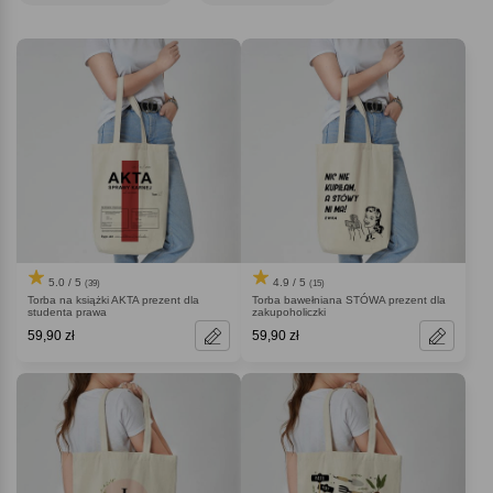
5.0 / 5
4.9 / 5
(39)
(15)
Torba na książki AKTA prezent dla
Torba bawełniana STÓWA prezent dla
studenta prawa
zakupoholiczki
59,90 zł
59,90 zł