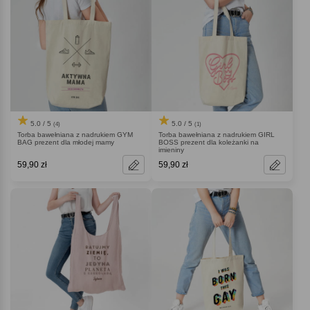
5.0 / 5
5.0 / 5
(4)
(1)
Torba bawełniana z nadrukiem GYM
Torba bawełniana z nadrukiem GIRL
BAG prezent dla młodej mamy
BOSS prezent dla koleżanki na
imieniny
59,90 zł
59,90 zł