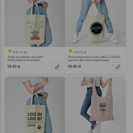
4.9 / 5
4.5 / 5
(18)
(4)
Torba na zakupy dla babci
Personalizowana torba MAŁO CZASU
NIEBIAŃSKA KUCHNIA
prezent dla mola książkowego
59,90 zł
59,90 zł