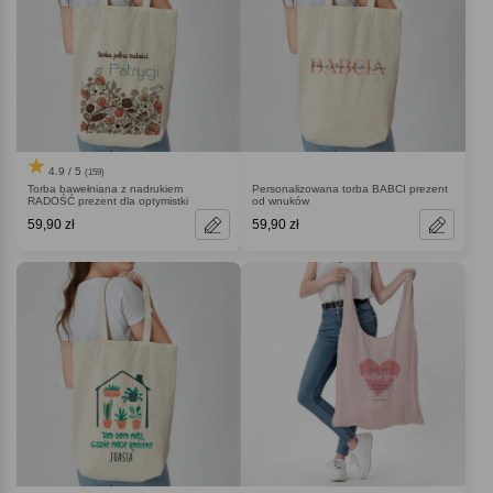
4.9 / 5
(159)
Torba bawełniana z nadrukiem
Personalizowana torba BABCI prezent
RADOŚĆ prezent dla optymistki
od wnuków
59,90 zł
59,90 zł