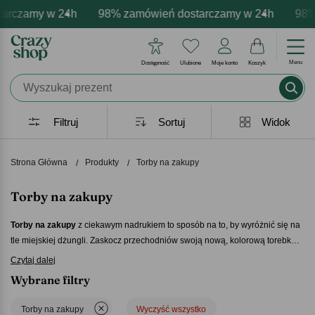
my w 24h
personalizacja produktów
mocje - zawsze udane prezenty
98% zamówień dostarczamy w 24h
Profesjonalna i darmowa personal
Prezentujemy pozytywne e
98% zamów
Menu
Dostępność
Ulubione
Moje konto
Koszyk
Filtruj
Sortuj
Widok
Strona Główna
Produkty
Torby na zakupy
Torby na zakupy
Torby na zakupy
z ciekawym nadrukiem to sposób na to, by wyróżnić się na
tle miejskiej dżungli. Zaskocz przechodniów swoją nową, kolorową torebką z
intrygującym napisem. Zmieścisz w niej wszystko, co jest potrzebne na co
Czytaj dalej
dzień – portfel, dokumenty, a także zakupy zrobione naprędce w drodze z
Wybrane filtry
pracy.
Torby na zakupy
wielokrotnego użytku są doskonałym prezentem dla
osób, które prowadzą ekologiczny tryb życia.
Torby na zakupy
Wyczyść wszystko