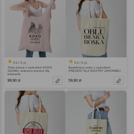
5.0 / 5
5.0 / 5
(2)
(3)
Torba lniana z nadrukiem KOKO
Bawełniana torba z nadrukiem
SZANEL śmieszny prezent dla
PREZENT DLA SIOSTRY ZAKONNEJ
koleżanki
99,90 zł
59,90 zł