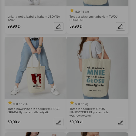
5.0 / 5
(10)
Lniana torba babci z haftem JEDYNA
Torba z własnym nadrukiem TWÓJ
TAKA
PROJEKT
99,90 zł
59,90 zł
5.0 / 5
5.0 / 5
(13)
(6)
Torba bawełniana z nadrukiem RĘCE
Torba z nadrukiem GŁOS
OPADAJĄ prezent dla artystki
NAUCZYCIELKI prezent dla
wychowawczyni
59,90 zł
59,90 zł