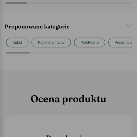
Proponowane kategorie
Kubki
Kubki dla mamy
Praktyczne
Prezenty dl
Ocena produktu