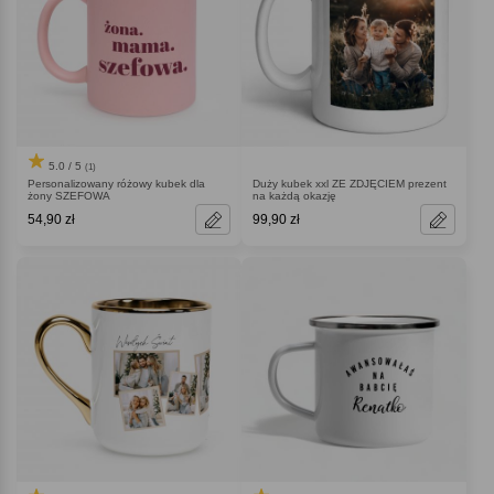
5.0 / 5
(1)
Personalizowany różowy kubek dla
Duży kubek xxl ZE ZDJĘCIEM prezent
żony SZEFOWA
na każdą okazję
54,90 zł
99,90 zł