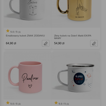
5.0 / 5
(1)
Emaliowany kubek ZNAK ZODIAKU
Złoty kubek na Dzień Matki EKIPA
MAMY
64,90 zł
54,90 zł
5.0 / 5
5.0 / 5
(2)
(1)