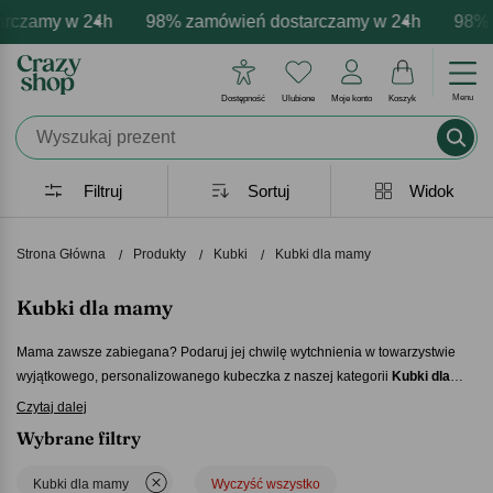
my w 24h
personalizacja produktów
emocje - zawsze udane prezenty
98% zamówień dostarczamy w 24h
Profesjonalna i darmowa persona
Prezentujemy pozytywne e
98% zamó
Menu
Dostępność
Ulubione
Moje konto
Koszyk
Filtruj
Sortuj
Widok
Strona Główna
Produkty
Kubki
Kubki dla mamy
Kubki dla mamy
Mama zawsze zabiegana? Podaruj jej chwilę wytchnienia w towarzystwie
wyjątkowego, personalizowanego kubeczka z naszej kategorii
Kubki dla
Mamy
. Wypicie porannej kawy będzie przyjemniejsze, bo zawsze
Czytaj dalej
towarzyszyć jej będzie myśl o szczególnej osobie, która sprawiła jej taki
Wybrane filtry
podarunek. Znajdziesz tu kubki zabawne, jak i te ozdobione wzruszającymi
wyznaniami -
bo nic tak nie wzrusza jak specjalnie dedykowany
kubek na
Kubki dla mamy
Wyczyść wszystko