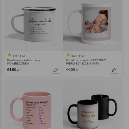
5.0 / 5
5.0 / 5
(7)
(9)
Emaliowany kubek mamy
Kubek ze zdjęciami PREZENT
POWIEDZONKA
PIERWSZY DZIEŃ MATKI
64,90 zł
44,90 zł