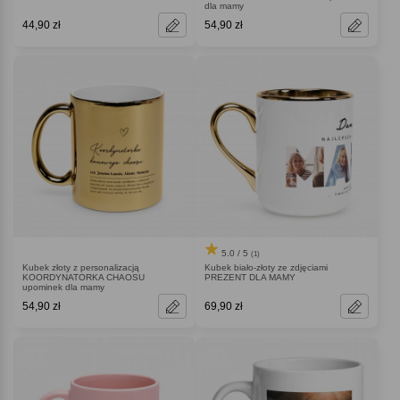
dla mamy
44,90 zł
54,90 zł
5.0 / 5
(1)
Kubek złoty z personalizacją
Kubek biało-złoty ze zdjęciami
KOORDYNATORKA CHAOSU
PREZENT DLA MAMY
upominek dla mamy
54,90 zł
69,90 zł