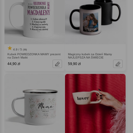
4.9 / 5
(99)
Kubek POWIEDZONKA MAMY prezent
Magiczny kubek na Dzień Mamy
na Dzień Matki
NAJLEPSZA NA ŚWIECIE
44,90 zł
59,90 zł