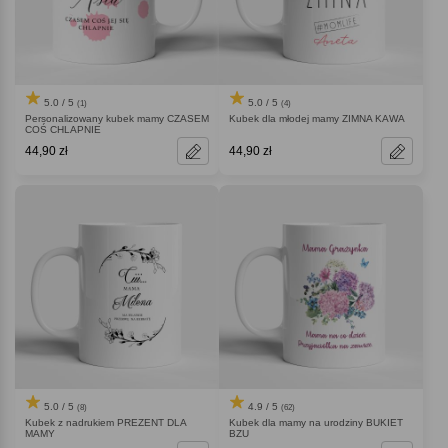
5.0 / 5
5.0 / 5
(1)
(4)
Personalizowany kubek mamy CZASEM
Kubek dla młodej mamy ZIMNA KAWA
COŚ CHLAPNIE
44,90 zł
44,90 zł
5.0 / 5
4.9 / 5
(8)
(62)
Kubek z nadrukiem PREZENT DLA
Kubek dla mamy na urodziny BUKIET
MAMY
BZU