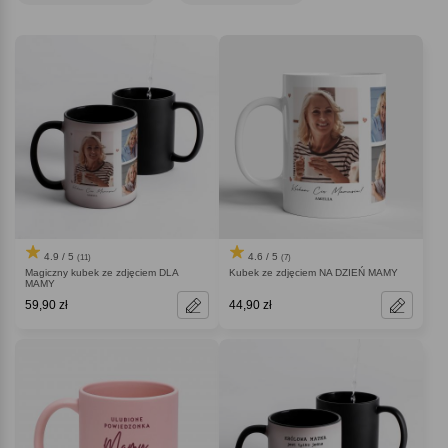
Dzień Matki
!
4.9 / 5
4.6 / 5
(11)
(7)
Magiczny kubek ze zdjęciem DLA
Kubek ze zdjęciem NA DZIEŃ MAMY
MAMY
59,90 zł
44,90 zł