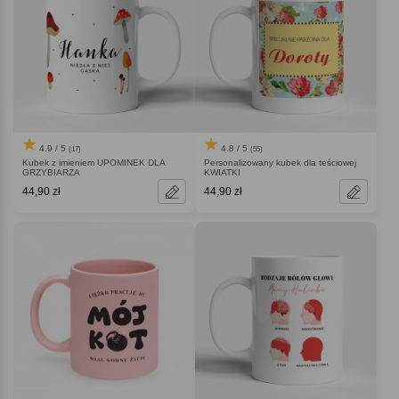
4.9 / 5
4.8 / 5
(17)
(55)
Kubek z imieniem UPOMINEK DLA
Personalizowany kubek dla teściowej
GRZYBIARZA
KWIATKI
44,90 zł
44,90 zł