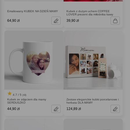
Emaliowany KUBEK NA DZIEŃ MAMY
Kubek z dużym uchem COFFEE
LOVER prezent dla miłośnika kawy
64,90 zł
39,90 zł
4.7 / 5
(43)
Kubek ze zdjęciem dla mamy
Zestaw eleganckie kubki porcelanowe i
SERDUSZKO
herbata DLA MAMY
44,90 zł
124,89 zł