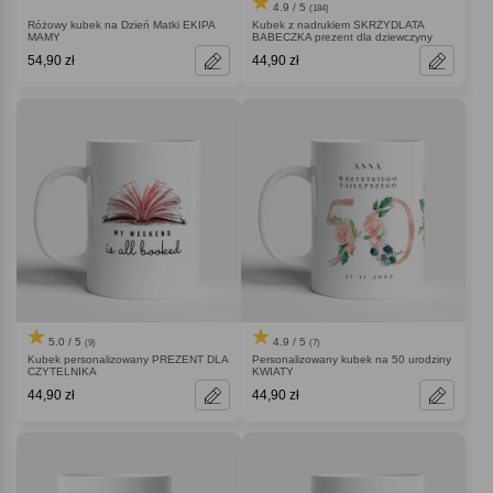
4.9 / 5
(184)
Różowy kubek na Dzień Matki EKIPA
Kubek z nadrukiem SKRZYDLATA
MAMY
BABECZKA prezent dla dziewczyny
54,90 zł
44,90 zł
5.0 / 5
4.9 / 5
(9)
(7)
Kubek personalizowany PREZENT DLA
Personalizowany kubek na 50 urodziny
CZYTELNIKA
KWIATY
44,90 zł
44,90 zł