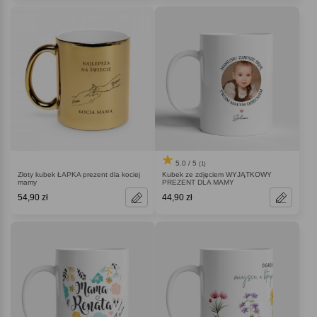
5.0 / 5
(1)
Złoty kubek ŁAPKA prezent dla kociej
Kubek ze zdjęciem WYJĄTKOWY
mamy
PREZENT DLA MAMY
54,90 zł
44,90 zł