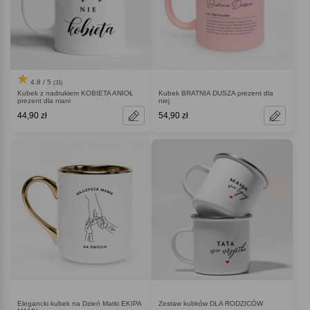
4.8 / 5
(31)
Kubek z nadrukiem KOBIETA ANIOŁ
Kubek BRATNIA DUSZA prezent dla
prezent dla niani
niej
44,90 zł
54,90 zł
Elegancki kubek na Dzień Matki EKIPA
Zestaw kubków DLA RODZICÓW