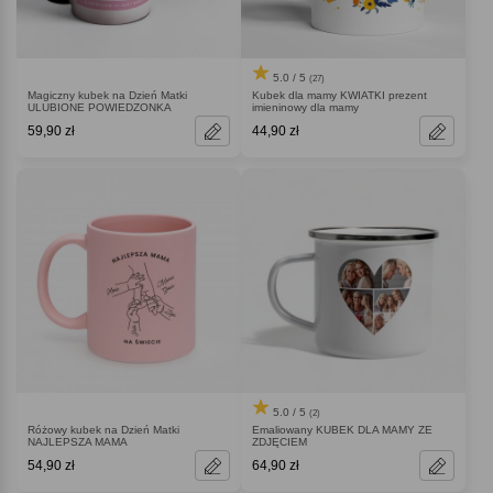
5.0 / 5
(27)
Magiczny kubek na Dzień Matki
Kubek dla mamy KWIATKI prezent
ULUBIONE POWIEDZONKA
imieninowy dla mamy
59,90 zł
44,90 zł
5.0 / 5
(2)
Różowy kubek na Dzień Matki
Emaliowany KUBEK DLA MAMY ZE
NAJLEPSZA MAMA
ZDJĘCIEM
54,90 zł
64,90 zł