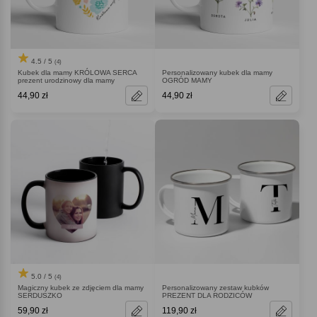
4.5 / 5
(4)
Kubek dla mamy KRÓLOWA SERCA
Personalizowany kubek dla mamy
prezent urodzinowy dla mamy
OGRÓD MAMY
44,90 zł
44,90 zł
5.0 / 5
(4)
Magiczny kubek ze zdjęciem dla mamy
Personalizowany zestaw kubków
SERDUSZKO
PREZENT DLA RODZICÓW
59,90 zł
119,90 zł