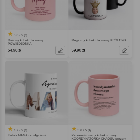
5.0 / 5
(1)
Różowy kubek dla mamy
Magiczny kubek dla mamy KRÓLOWA
POWIEDZONKA
54,90 zł
59,90 zł
4.7 / 5
5.0 / 5
(7)
(1)
Kubek MAMA ze zdjęciami
Personalizowany kubek różowy
KOORDYNATORKA CHAOSU prezent