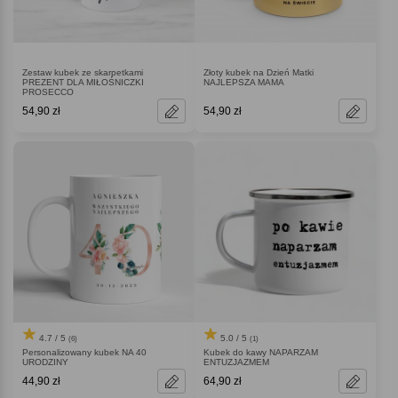
Zestaw kubek ze skarpetkami
Złoty kubek na Dzień Matki
PREZENT DLA MIŁOŚNICZKI
NAJLEPSZA MAMA
PROSECCO
54,90 zł
54,90 zł
4.7 / 5
5.0 / 5
(6)
(1)
Personalizowany kubek NA 40
Kubek do kawy NAPARZAM
URODZINY
ENTUZJAZMEM
44,90 zł
64,90 zł