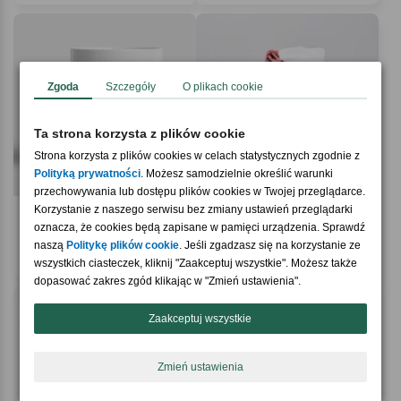
Zgoda
Szczegóły
O plikach cookie
Ta strona korzysta z plików cookie
Strona korzysta z plików cookies w celach statystycznych zgodnie z
Polityką prywatności
. Możesz samodzielnie określić warunki
przechowywania lub dostępu plików cookies w Twojej przeglądarce.
Korzystanie z naszego serwisu bez zmiany ustawień przeglądarki
4.0 / 5
5.0 / 5
(1)
(1)
Personalizowany kubek na 50 urodziny
oznacza, że cookies będą zapisane w pamięci urządzenia. Sprawdź
Kubek i skarpety ZESTAW
ZE ZDJĘCIAMI
UPOMINKOWY DLA KOBIETY
naszą
Politykę plików cookie
. Jeśli zgadzasz się na korzystanie ze
44,90 zł
54,90 zł
wszystkich ciasteczek, kliknij "Zaakceptuj wszystkie". Możesz także
dopasować zakres zgód klikając w "Zmień ustawienia".
Zaakceptuj wszystkie
Zmień ustawienia