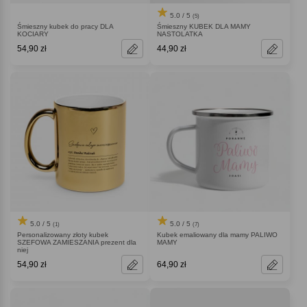
5.0 / 5
(5)
Śmieszny kubek do pracy DLA
Śmieszny KUBEK DLA MAMY
KOCIARY
NASTOLATKA
54,90 zł
44,90 zł
5.0 / 5
5.0 / 5
(1)
(7)
Personalizowany złoty kubek
Kubek emaliowany dla mamy PALIWO
SZEFOWA ZAMIESZANIA prezent dla
MAMY
niej
54,90 zł
64,90 zł