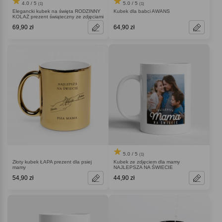
4.0 / 5
5.0 / 5
(1)
(1)
Elegancki kubek na święta RODZINNY
Kubek dla babci AWANS
KOLAŻ prezent świąteczny ze zdjęciami
69,90 zł
64,90 zł
5.0 / 5
(1)
Złoty kubek ŁAPA prezent dla psiej
Kubek ze zdjęciem dla mamy
mamy
NAJLEPSZA NA ŚWIECIE
54,90 zł
44,90 zł