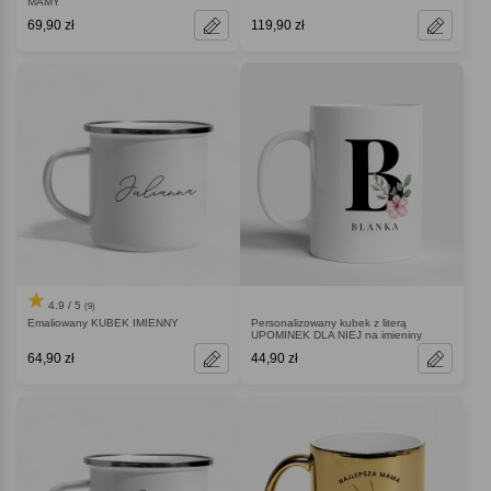
MAMY
69,90 zł
119,90 zł
4.9 / 5
(9)
Emaliowany KUBEK IMIENNY
Personalizowany kubek z literą
UPOMINEK DLA NIEJ na imieniny
64,90 zł
44,90 zł