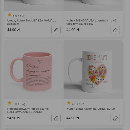
5.0 / 5
(1)
Uroczy kubek NAJLEPSZA MAMA ze
Kubek MENOPAUZA upominek na 40
zdjęciem
urodziny dla kobiety
44,90 zł
44,90 zł
5.0 / 5
4.5 / 5
(4)
(2)
Personalizowany kubek dla niej
Kubek z nadrukiem na DZIEŃ MAMY
SZEFOWA ZAMIESZANIA
54,90 zł
44,90 zł