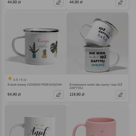
44,90 zł
44,90 zł
4.5 / 5
(2)
Kubek kwiaty CZASEM PRZESADZAM
Emaliowane kubki dla mamy i taty IDŹ
ZAPYTAJ
64,90 zł
119,90 zł