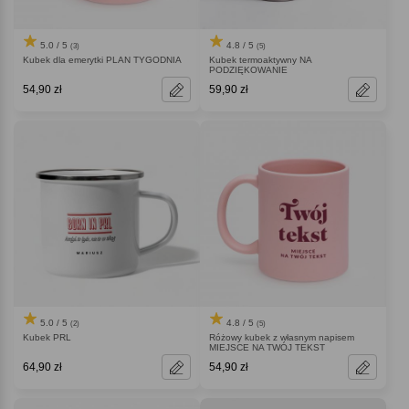
5.0 / 5
4.8 / 5
(3)
(5)
Kubek dla emerytki PLAN TYGODNIA
Kubek termoaktywny NA
PODZIĘKOWANIE
54,90 zł
59,90 zł
5.0 / 5
4.8 / 5
(2)
(5)
Kubek PRL
Różowy kubek z własnym napisem
MIEJSCE NA TWÓJ TEKST
64,90 zł
54,90 zł