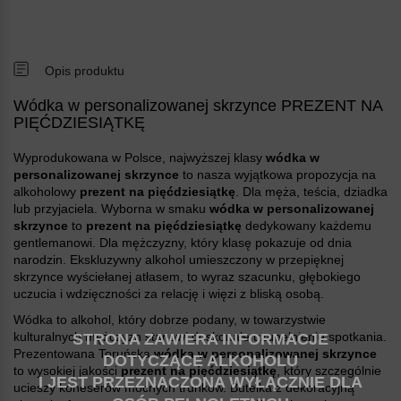
Opis produktu
Wódka w personalizowanej skrzynce PREZENT NA
PIĘĆDZIESIĄTKĘ
Wyprodukowana w Polsce, najwyższej klasy
wódka w
personalizowanej skrzynce
to nasza wyjątkowa propozycja na
alkoholowy
prezent na pięćdziesiątkę
. Dla męża, teścia, dziadka
lub przyjaciela. Wyborna w smaku
wódka w personalizowanej
skrzynce
to
prezent na pięćdziesiątkę
dedykowany każdemu
gentlemanowi. Dla mężczyzny, który klasę pokazuje od dnia
narodzin. Ekskluzywny alkohol umieszczony w przepięknej
skrzynce wyściełanej atłasem, to wyraz szacunku, głębokiego
uczucia i wdzięczności za relację i więzi z bliską osobą.
Wódka to alkohol, który dobrze podany, w towarzystwie
kulturalnych mężczyzn stanowi doskonałe uzupełnienie spotkania.
STRONA ZAWIERA INFORMACJE
Prezentowana Toruńska
wódka w personalizowanej skrzynce
DOTYCZĄCE ALKOHOLU
to wysokiej jakości
prezent na pięćdziesiątkę
, który szczególnie
I JEST PRZEZNACZONA WYŁĄCZNIE DLA
ucieszy koneserów mocnych trunków. Butelka z dekoracyjną