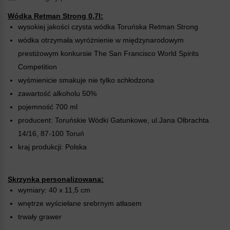
Wódka Retman Strong 0,7l:
wysokiej jakości czysta wódka Toruńska Retman Strong
wódka otrzymała wyróżnienie w międzynarodowym
prestiżowym konkursie The San Francisco World Spirits
Competition
wyśmienicie smakuje nie tylko schłodzona
zawartość alkoholu 50%
pojemność 700 ml
producent: Toruńskie Wódki Gatunkowe, ul.Jana Olbrachta
14/16, 87-100 Toruń
kraj produkcji: Polska
Skrzynka personalizowana:
wymiary: 40 x 11,5 cm
wnętrze wyściełane srebrnym atłasem
trwały grawer