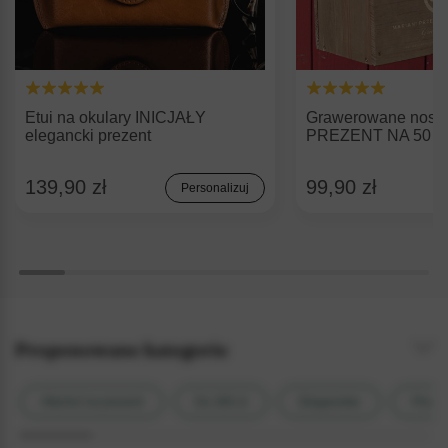
Etui na okulary INICJAŁY
Grawerowane nosid
elegancki prezent
PREZENT NA 50 
139,90 zł
99,90 zł
Personalizuj
Proponowane kategorie
Alkohol na prezent
Do 300 zł
Eleganckie
Prezen