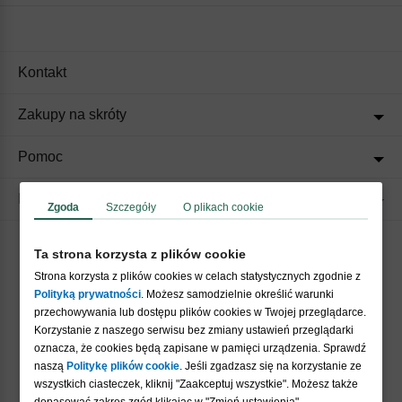
Kontakt
Zakupy na skróty
Pomoc
Regulaminy
Zgoda
Szczegóły
O plikach cookie
Ta strona korzysta z plików cookie
Akceptujemy płatności
Strona korzysta z plików cookies w celach statystycznych zgodnie z
Polityką prywatności
. Możesz samodzielnie określić warunki
przechowywania lub dostępu plików cookies w Twojej przeglądarce.
Korzystanie z naszego serwisu bez zmiany ustawień przeglądarki
oznacza, że cookies będą zapisane w pamięci urządzenia. Sprawdź
naszą
Politykę plików cookie
. Jeśli zgadzasz się na korzystanie ze
wszystkich ciasteczek, kliknij "Zaakceptuj wszystkie". Możesz także
Nasi partnerzy