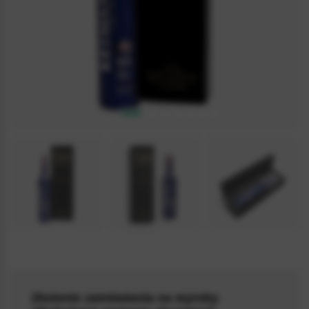
5.0 / 5
(121)
Złożenie zamówienia na wyroby
WODKABLACK003