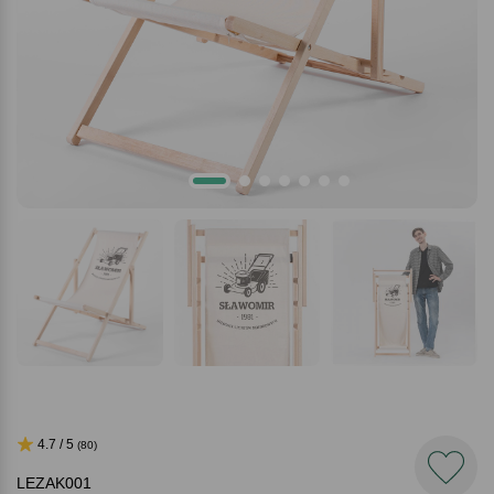
4.7 / 5
(80)
LEZAK001