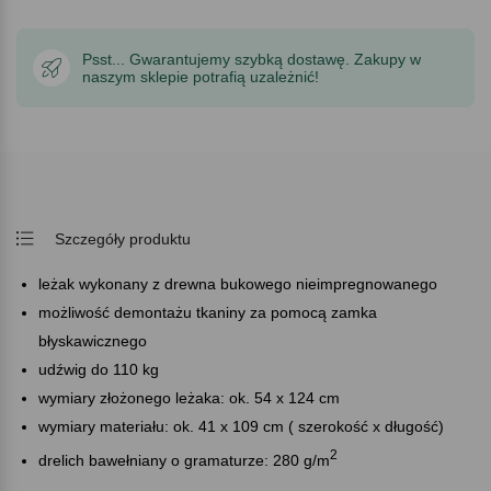
Psst... Gwarantujemy szybką dostawę. Zakupy w
naszym sklepie potrafią uzależnić!
Szczegóły produktu
leżak wykonany z drewna bukowego nieimpregnowanego
możliwość demontażu tkaniny za pomocą zamka
błyskawicznego
udźwig do 110 kg
wymiary złożonego leżaka: ok. 54 x 124 cm
wymiary materiału: ok. 41 x 109 cm ( szerokość x długość)
2
drelich bawełniany o gramaturze: 280 g/m